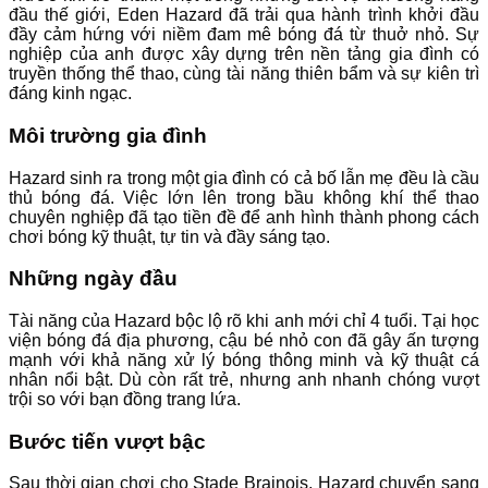
đầu thế giới, Eden Hazard đã trải qua hành trình khởi đầu
đầy cảm hứng với niềm đam mê bóng đá từ thuở nhỏ. Sự
nghiệp của anh được xây dựng trên nền tảng gia đình có
truyền thống thể thao, cùng tài năng thiên bẩm và sự kiên trì
đáng kinh ngạc.
Môi trường gia đình
Hazard sinh ra trong một gia đình có cả bố lẫn mẹ đều là cầu
thủ bóng đá. Việc lớn lên trong bầu không khí thể thao
chuyên nghiệp đã tạo tiền đề để anh hình thành phong cách
chơi bóng kỹ thuật, tự tin và đầy sáng tạo.
Những ngày đầu
Tài năng của Hazard bộc lộ rõ khi anh mới chỉ 4 tuổi. Tại học
viện bóng đá địa phương, cậu bé nhỏ con đã gây ấn tượng
mạnh với khả năng xử lý bóng thông minh và kỹ thuật cá
nhân nổi bật. Dù còn rất trẻ, nhưng anh nhanh chóng vượt
trội so với bạn đồng trang lứa.
Bước tiến vượt bậc
Sau thời gian chơi cho Stade Brainois, Hazard chuyển sang