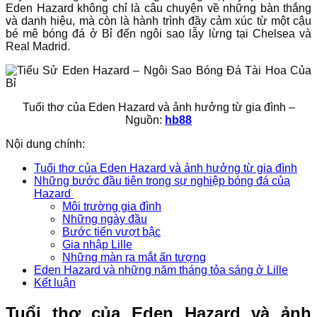
Eden Hazard không chỉ là câu chuyện về những bàn thắng
và danh hiệu, mà còn là hành trình đầy cảm xúc từ một cậu
bé mê bóng đá ở Bỉ đến ngôi sao lẫy lừng tại Chelsea và
Real Madrid.
Tuổi thơ của Eden Hazard và ảnh hưởng từ gia đình –
Nguồn:
hb88
Nội dung chính:
Tuổi thơ của Eden Hazard và ảnh hưởng từ gia đình
Những bước đầu tiên trong sự nghiệp bóng đá của
Hazard
Môi trường gia đình
Những ngày đầu
Bước tiến vượt bậc
Gia nhập Lille
Những màn ra mắt ấn tượng
Eden Hazard và những năm tháng tỏa sáng ở Lille
Kết luận
Tuổi thơ của Eden Hazard và ảnh