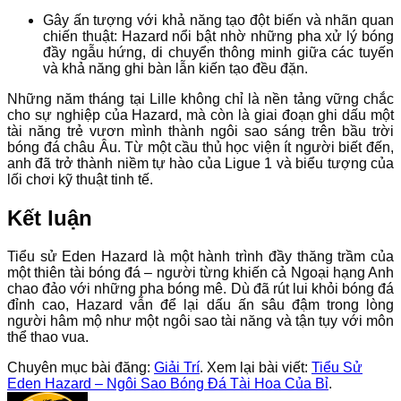
Gây ấn tượng với khả năng tạo đột biến và nhãn quan
chiến thuật: Hazard nổi bật nhờ những pha xử lý bóng
đầy ngẫu hứng, di chuyển thông minh giữa các tuyến
và khả năng ghi bàn lẫn kiến tạo đều đặn.
Những năm tháng tại Lille không chỉ là nền tảng vững chắc
cho sự nghiệp của Hazard, mà còn là giai đoạn ghi dấu một
tài năng trẻ vươn mình thành ngôi sao sáng trên bầu trời
bóng đá châu Âu. Từ một cầu thủ học viện ít người biết đến,
anh đã trở thành niềm tự hào của Ligue 1 và biểu tượng của
lối chơi kỹ thuật tinh tế.
Kết luận
Tiểu sử Eden Hazard là một hành trình đầy thăng trầm của
một thiên tài bóng đá – người từng khiến cả Ngoại hạng Anh
chao đảo với những pha bóng mê. Dù đã rút lui khỏi bóng đá
đỉnh cao, Hazard vẫn để lại dấu ấn sâu đậm trong lòng
người hâm mộ như một ngôi sao tài năng và tận tụy với môn
thể thao vua.
Chuyên mục bài đăng:
Giải Trí
. Xem lại bài viết:
Tiểu Sử
Eden Hazard – Ngôi Sao Bóng Đá Tài Hoa Của Bỉ
.