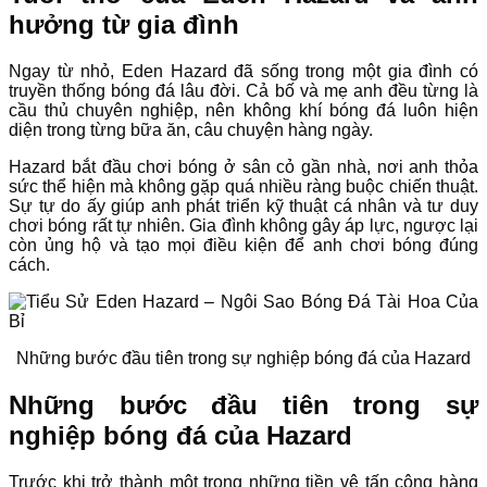
hưởng từ gia đình
Ngay từ nhỏ, Eden Hazard đã sống trong một gia đình có
truyền thống bóng đá lâu đời. Cả bố và mẹ anh đều từng là
cầu thủ chuyên nghiệp, nên không khí bóng đá luôn hiện
diện trong từng bữa ăn, câu chuyện hàng ngày.
Hazard bắt đầu chơi bóng ở sân cỏ gần nhà, nơi anh thỏa
sức thể hiện mà không gặp quá nhiều ràng buộc chiến thuật.
Sự tự do ấy giúp anh phát triển kỹ thuật cá nhân và tư duy
chơi bóng rất tự nhiên. Gia đình không gây áp lực, ngược lại
còn ủng hộ và tạo mọi điều kiện để anh chơi bóng đúng
cách.
Những bước đầu tiên trong sự nghiệp bóng đá của Hazard
Những bước đầu tiên trong sự
nghiệp bóng đá của Hazard
Trước khi trở thành một trong những tiền vệ tấn công hàng