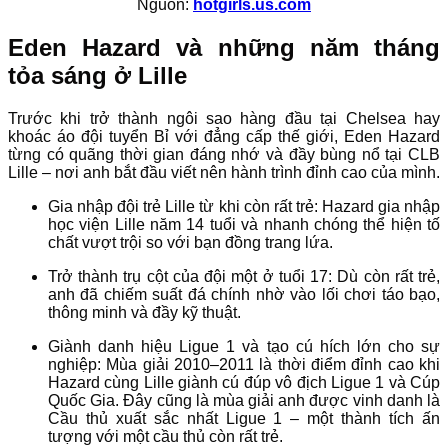
Nguồn:
hotgirls.us.com
Eden Hazard và những năm tháng
tỏa sáng ở Lille
Trước khi trở thành ngôi sao hàng đầu tại Chelsea hay
khoác áo đội tuyển Bỉ với đẳng cấp thế giới, Eden Hazard
từng có quãng thời gian đáng nhớ và đầy bùng nổ tại CLB
Lille – nơi anh bắt đầu viết nên hành trình đỉnh cao của mình.
Gia nhập đội trẻ Lille từ khi còn rất trẻ: Hazard gia nhập
học viện Lille năm 14 tuổi và nhanh chóng thể hiện tố
chất vượt trội so với bạn đồng trang lứa.
Trở thành trụ cột của đội một ở tuổi 17: Dù còn rất trẻ,
anh đã chiếm suất đá chính nhờ vào lối chơi táo bạo,
thông minh và đầy kỹ thuật.
Giành danh hiệu Ligue 1 và tạo cú hích lớn cho sự
nghiệp: Mùa giải 2010–2011 là thời điểm đỉnh cao khi
Hazard cùng Lille giành cú đúp vô địch Ligue 1 và Cúp
Quốc Gia. Đây cũng là mùa giải anh được vinh danh là
Cầu thủ xuất sắc nhất Ligue 1 – một thành tích ấn
tượng với một cầu thủ còn rất trẻ.