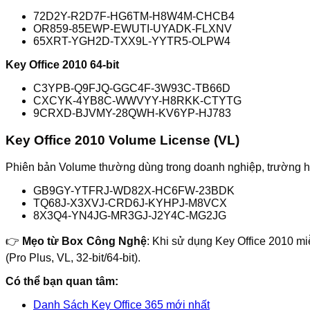
72D2Y-R2D7F-HG6TM-H8W4M-CHCB4
OR859-85EWP-EWUTI-UYADK-FLXNV
65XRT-YGH2D-TXX9L-YYTR5-OLPW4
Key Office 2010 64-bit
C3YPB-Q9FJQ-GGC4F-3W93C-TB66D
CXCYK-4YB8C-WWVYY-H8RKK-CTYTG
9CRXD-BJVMY-28QWH-KV6YP-HJ783
Key Office 2010 Volume License (VL)
Phiên bản Volume thường dùng trong doanh nghiệp, trường h
GB9GY-YTFRJ-WD82X-HC6FW-23BDK
TQ68J-X3XVJ-CRD6J-KYHPJ-M8VCX
8X3Q4-YN4JG-MR3GJ-J2Y4C-MG2JG
👉
Mẹo từ Box Công Nghệ
: Khi sử dụng Key Office 2010 m
(Pro Plus, VL, 32-bit/64-bit).
Có thể bạn quan tâm:
Danh Sách Key Office 365 mới nhất