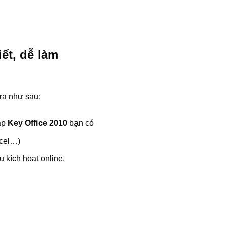
ết, dễ làm
 ra như sau:
ập
Key Office 2010
bạn có
xcel…)
 kích hoạt online.