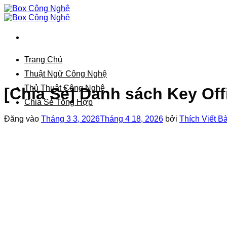
Bỏ
qua
nội
dung
Trang Chủ
Thuật Ngữ Công Nghệ
Thủ Thuật Công Nghệ
[Chia Sẻ] Danh sách Key Off
Chia Sẻ Tổng Hợp
Đăng vào
Tháng 3 3, 2026
Tháng 4 18, 2026
bởi
Thích Viết Bà