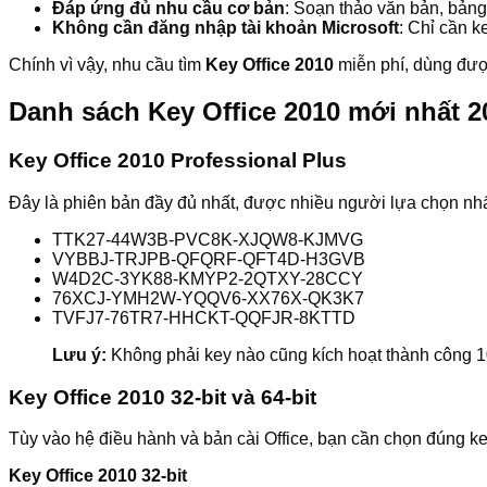
Đáp ứng đủ nhu cầu cơ bản
: Soạn thảo văn bản, bảng
Không cần đăng nhập tài khoản Microsoft
: Chỉ cần k
Chính vì vậy, nhu cầu tìm
Key Office 2010
miễn phí, dùng được
Danh sách Key Office 2010 mới nhất 2
Key Office 2010 Professional Plus
Đây là phiên bản đầy đủ nhất, được nhiều người lựa chọn nhấ
TTK27-44W3B-PVC8K-XJQW8-KJMVG
VYBBJ-TRJPB-QFQRF-QFT4D-H3GVB
W4D2C-3YK88-KMYP2-2QTXY-28CCY
76XCJ-YMH2W-YQQV6-XX76X-QK3K7
TVFJ7-76TR7-HHCKT-QQFJR-8KTTD
Lưu ý:
Không phải key nào cũng kích hoạt thành công 
Key Office 2010 32-bit và 64-bit
Tùy vào hệ điều hành và bản cài Office, bạn cần chọn đúng k
Key Office 2010 32-bit