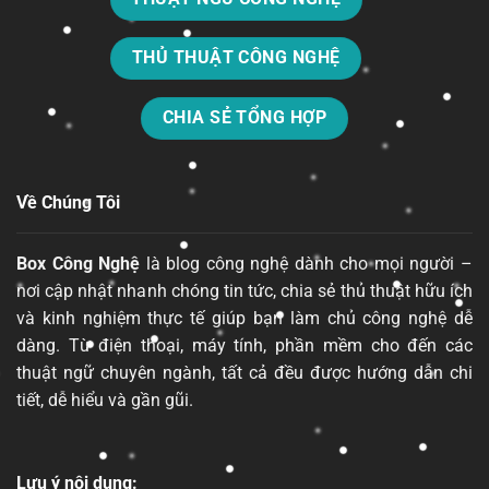
THỦ THUẬT CÔNG NGHỆ
CHIA SẺ TỔNG HỢP
Về Chúng Tôi
Box Công Nghệ
là blog công nghệ dành cho mọi người –
nơi cập nhật nhanh chóng tin tức, chia sẻ thủ thuật hữu ích
và kinh nghiệm thực tế giúp bạn làm chủ công nghệ dễ
dàng. Từ điện thoại, máy tính, phần mềm cho đến các
thuật ngữ chuyên ngành, tất cả đều được hướng dẫn chi
tiết, dễ hiểu và gần gũi.
Lưu ý nội dung: