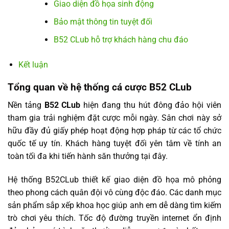
Giao diện đồ họa sinh động
Bảo mật thông tin tuyệt đối
B52 CLub hỗ trợ khách hàng chu đáo
Kết luận
Tổng quan về hệ thống cá cược B52 CLub
Nền tảng
B52 CLub
hiện đang thu hút đông đảo hội viên
tham gia trải nghiệm đặt cược mỗi ngày. Sân chơi này sở
hữu đầy đủ giấy phép hoạt động hợp pháp từ các tổ chức
quốc tế uy tín. Khách hàng tuyệt đối yên tâm về tính an
toàn tối đa khi tiến hành săn thưởng tại đây.
Hệ thống B52CLub thiết kế giao diện đồ họa mô phỏng
theo phong cách quân đội vô cùng độc đáo. Các danh mục
sản phẩm sắp xếp khoa học giúp anh em dễ dàng tìm kiếm
trò chơi yêu thích. Tốc độ đường truyền internet ổn định