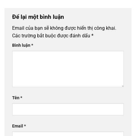
Để lại một bình luận
Email của bạn sẽ không được hiển thị công khai.
Các trường bắt buộc được đánh dấu
*
Bình luận
*
Tên
*
Email
*