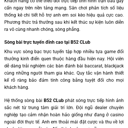
Khách hàng có thể theo dõi trực tiếp tình hình trận đấu gay
cấn ngay trên nền tảng mạng. Sân chơi phân tích số liệu
thống kê chi tiết hỗ trợ anh em soi kèo hiệu quả cực cao.
Phương thức trả thưởng sau khi kết thúc sự kiện luôn diễn
ra vô cùng nhanh chóng, sòng phẳng.
Sòng bài trực tuyến đỉnh cao tại B52 CLub
Khu vực sòng bạc trực tuyến tập hợp nhiều tựa game đổi
thưởng kinh điển quen thuộc hàng đầu hiện nay. Hội viên
dễ dàng trải nghiệm các bàn đánh bài baccarat, blackjack
cùng những người tham gia khác. Quy tắc vận hành thiết
kế rõ ràng bảo đảm tính công bằng tuyệt đối cho mọi
khách hàng.
Hệ thống sòng bài
B52 CLub
phát sóng trực tiếp hình ảnh
sắc nét từ trung tâm giải trí lớn. Đội ngũ dealer chuyên
nghiệp tạo cảm nhận hoàn hảo giống như đang ở casino
ngoài đời thực tế. Anh em thoải mái đặt cược và thu về lợi