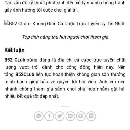
Các vấn đề kỹ thuật phát sinh đều xử lý nhanh chóng tránh
gây ảnh hưởng tới cuộc chơi giải trí.
Top tính năng thu hút người chơi tham gia
Kết luận
B52 CLub
xứng đáng là địa chỉ cá cược trực tuyến chất
lượng vượt trội dành cho cộng đồng hiện nay. Nền
tảng
B52CLub
liên tục hoàn thiện không gian săn thưởng
minh bạch giúp bảo vệ quyền lợi hội viên. Anh em nên
nhanh chóng tham gia sảnh chơi phù hợp nhằm gặt hái
nhiều kết quả tốt đẹp nhất.