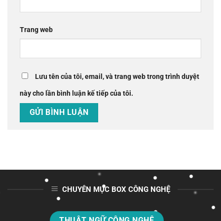
Trang web
Lưu tên của tôi, email, và trang web trong trình duyệt
này cho lần bình luận kế tiếp của tôi.
CHUYÊN MỤC BOX CÔNG NGHỆ
THUẬT NGỮ CÔNG NGHỆ