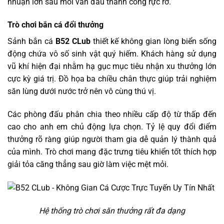
nhuận lớn sau mỗi ván đấu thành công rực rỡ.
Trò chơi bắn cá đổi thưởng
Sảnh bắn cá
B52 CLub
thiết kế không gian lòng biển sống
động chứa vô số sinh vật quý hiếm. Khách hàng sử dụng
vũ khí hiện đại nhằm hạ gục mục tiêu nhận xu thưởng lớn
cực kỳ giá trị. Đồ họa ba chiều chân thực giúp trải nghiệm
săn lùng dưới nước trở nên vô cùng thú vị.
Các phòng đấu phân chia theo nhiều cấp độ từ thấp đến
cao cho anh em chủ động lựa chọn. Tỷ lệ quy đổi điểm
thưởng rõ ràng giúp người tham gia dễ quản lý thành quả
của mình. Trò chơi mang đặc trưng tiêu khiển tốt thích hợp
giải tỏa căng thẳng sau giờ làm việc mệt mỏi.
Hệ thống trò chơi săn thưởng rất đa dạng