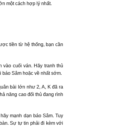
lớn một cách hợp lý nhất.
ợc tiền từ hệ thống, bạn cần
 vào cuối ván. Hãy tranh thủ
ời báo Sâm hoặc về nhất sớm.
uân bài lớn như 2, A, K đã ra
hả năng cao đối thủ đang rình
, hãy mạnh dạn báo Sâm. Tuy
bàn. Sự tự tin phải đi kèm với