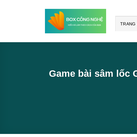
Bỏ
qua
nội
TRANG
dung
Game bài sâm lốc Go