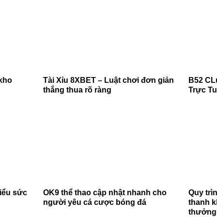
 kho
Tài Xỉu 8XBET – Luật chơi đơn giản
B52 CL
thắng thua rõ ràng
Trực Tu
hiểu sức
OK9 thể thao cập nhật nhanh cho
Quy trì
người yêu cá cược bóng đá
thanh k
thưởng 