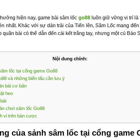
 thưởng hiện nay, game bài sâm lốc
go88
luôn giữ vững vị trí là
én nhất. Khác với sự dàn trải của Tiến lên, Sâm Lốc mang đến
p quân bài có thể dẫn đến cái kết trắng tay, nhưng một cú Báo 
Nội dung chính:
sâm lốc tại cổng game Go88
o88 và những biến tấu cần lưu ý
ân bài cơ bản
ặt heo
 bài
 bàn chơi sâm lốc Go88
h vi trên bàn cược
ng của sảnh sâm lốc tại cổng game 