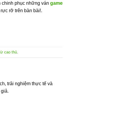
nh chinh phục những ván
game
rực rỡ trên bàn bài!.
từ cao thủ
.
h, trải nghiệm thực tế và
 giả.