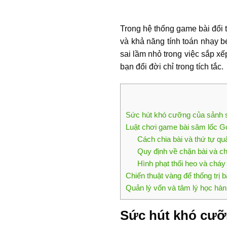
Trong hệ thống game bài đổi
và khả năng tính toán nhạy b
sai lầm nhỏ trong việc sắp xế
bạn đổi đời chỉ trong tích tắc.
Sức hút khó cưỡng của sảnh 
Luật chơi game bài sâm lốc G
Cách chia bài và thứ tự qu
Quy định về chặn bài và ch
Hình phạt thối heo và cháy
Chiến thuật vàng để thống trị
Quản lý vốn và tâm lý học hàn
Sức hút khó cưỡ