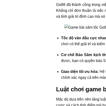
Go88 đã thành công trong vi
Không chỉ đơn thuần là việc 
và tính giải trí đỉnh cao mà nó
Tốc độ ván đấu cực nha
chơi có thể giải trí và kiế
Cơ chế Báo Sâm kịch tí
được, bạn có quyền báo S
Giao diện tối ưu hóa:
Hệ t
chính xác ngay cả trên màn
Luật chơi game b
Mặc dù dựa trên nền tảng luật
cược và cách tính điểm mà bạ