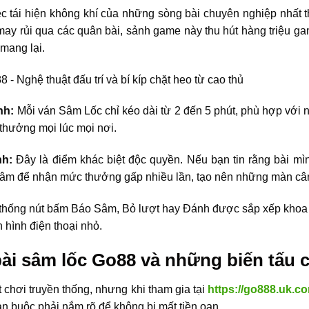
ệc tái hiện không khí của những sòng bài chuyên nghiệp nhất
may rủi qua các quân bài, sảnh game này thu hút hàng triệu 
 mang lại.
nh:
Mỗi ván Sâm Lốc chỉ kéo dài từ 2 đến 5 phút, phù hợp với n
m thưởng mọi lúc mọi nơi.
nh:
Đây là điểm khác biệt độc quyền. Nếu bạn tin rằng bài m
âm để nhận mức thưởng gấp nhiều lần, tạo nên những màn cân
hống nút bấm Báo Sâm, Bỏ lượt hay Đánh được sắp xếp khoa h
 hình điện thoại nhỏ.
ài sâm lốc Go88 và những biến tấu c
 chơi truyền thống, nhưng khi tham gia tại
https://go888.uk.c
n buộc phải nắm rõ để không bị mất tiền oan.