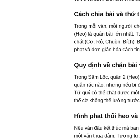
Cách chia bài và thứ 
Trong mỗi ván, mỗi người ch
(Heo) là quân bài lớn nhất. T
chất (Cơ, Rô, Chuồn, Bích). B
phạt và đơn giản hóa cách tín
Quy định về chặn bài 
Trong Sâm Lốc, quân 2 (Heo) 
quân rác nào, nhưng nếu bị đ
Tứ quý có thể chặt được một
thế cờ không thể lường trước
Hình phạt thối heo và
Nếu ván đấu kết thúc mà bạn v
một ván thua đậm. Tương tự,