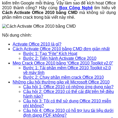
kiếm trên Google mỗi tháng. Vậy làm sao để kích hoạt Office
2010 thành công? Hãy cùng
Box Công Nghệ
tìm hiểu về
Cách Activate Office 2010 bằng CMD
mà không sử dụng
phần mềm crack trong bài viết này nhé.
Nội dung chính:
Activate Office 2010 là gì?
Cách Activate Office 2010 bằng CMD đơn giản nhất
Bước 1: Tạo “File” Kích Hoạt
Bước 2: Tiến hành Activate Office 2010
Mẹo Crack Office 2010 bằng “Office 2010 Toolkit v2.0”
Bước 1: Tải phần mềm Office 2010 Toolkit v2.0
về máy tính
Bước 2: Chạy phần mềm crack Office 2010
Những câu hỏi thường gặp về Microsoft Office 2010
Câu hỏi 1: Office 2010 có những ứng dụng nào?
Câu hỏi 2: Office 2010 có thể cài đặt trên hệ điều
hành nào?
Câu hỏi 3: Tôi có thể sử dụng Office 2010 miễn
phí không?
Câu hỏi 4: Office 2010 có hỗ trợ lưu tài liệu dưới
định dạng PDF không?