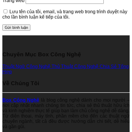
Trang web
Lưu tên của tôi, email, và trang web trong trình duyệt này
cho lần bình luận kế tiếp của tôi.
Chuyên Mục Box Công Nghệ
Thuật Ngữ Công Nghệ
Thủ Thuật Công Nghệ
Chia Sẻ Tổng
Hợp
Về Chúng Tôi
Box Công Nghệ
là blog công nghệ dành cho mọi người –
nơi cập nhật nhanh chóng tin tức, chia sẻ thủ thuật hữu ích
và kinh nghiệm thực tế giúp bạn làm chủ công nghệ dễ dàng.
Từ điện thoại, máy tính, phần mềm cho đến các thuật ngữ
chuyên ngành, tất cả đều được hướng dẫn chi tiết, dễ hiểu
và gần gũi.