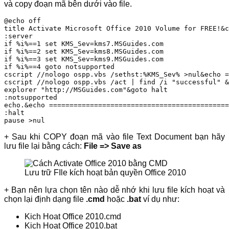
và copy đoạn mã bên dưới vào file.
@echo off

title Activate Microsoft Office 2010 Volume for FREE!&c
:server

if %i%==1 set KMS_Sev=kms7.MSGuides.com

if %i%==2 set KMS_Sev=kms8.MSGuides.com

if %i%==3 set KMS_Sev=kms9.MSGuides.com

if %i%==4 goto notsupported

cscript //nologo ospp.vbs /sethst:%KMS_Sev% >nul&echo =
cscript //nologo ospp.vbs /act | find /i "successful" &
explorer "http://MSGuides.com"&goto halt

:notsupported

echo.&echo ============================================
:halt

pause >nul
+ Sau khi COPY đoạn mã vào file Text Document bạn hãy
lưu file lại bằng cách:
File => Save as
Lưu trữ FIle kích hoạt bản quyền Office 2010
+ Bạn nên lựa chọn tên nào dễ nhớ khi lưu file kích hoạt và
chọn lại định dạng file
.cmd
hoặc
.bat
ví dụ như:
Kich Hoat Office 2010.cmd
Kich Hoat Office 2010.bat