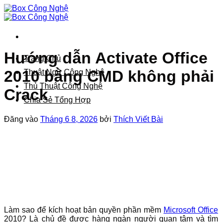
Bỏ
qua
nội
dung
Hướng dẫn Activate Office
Trang Chủ
2010 bằng CMD không phải
Thuật Ngữ Công Nghệ
Thủ Thuật Công Nghệ
Crack
Chia Sẻ Tổng Hợp
Đăng vào
Tháng 6 8, 2026
bởi
Thích Viết Bài
Làm sao để kích hoạt bản quyền phần mềm
Microsoft Office
2010? Là chủ đề được hàng ngàn người quan tâm và tìm