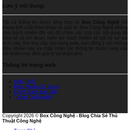
Lưu ý nội dung:
Tất cả thông tin được tổng hợp từ
Box Công Nghệ
chỉ
mang tính chất tham khảo và giải trí. Box Công Nghệ không
chịu trách nhiệm đối với độ chính xác của các nội dung đã
chia sẻ và xin được miễn trừ trách nhiệm về bất kỳ sự sai
lệch nào. Khi truy cập vào trang web, bạn đồng ý với những
điều khoản này và chấp nhận các thông tin được cung cấp
chỉ nhằm mục đích giải trí và khám phá.
Thông tin trang web
Giới Thiệu
Điều Khoản Sử Dụng
Chính Sách Bảo Mật
Thông Tin Liên Hệ
Copyright 2026 ©
Box Công Nghệ - Blog Chia Sẻ Thủ
Thuật Công Nghệ