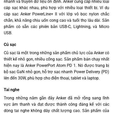
nhanh và truyền dữ liệu ổn định. Anker cung cấp nhiều loại
cáp sạc khác nhau, phù hợp với nhiều loại thiết bị. Ví dụ
cáp sạc Anker PowerLine+ II với lớp vỏ bọc nylon chắc
chắn, khả năng chịu uốn cong cao và tuổi thọ lâu dài. Sản
phẩm có sẵn các phiên bản USB-C, Lightning, và Micro
USB.
Củ sạc
Củ sạc là một trong những sản phẩm chủ lực của Anker có
thiết kế nhỏ gọn, nhiều cổng sạc. Sản phẩm bán chạy nhất
hiện nay là Anker PowerPort Atom PD 1. Nó được trang bị
bộ sạc GaN nhỏ gọn, hỗ trợ sạc nhanh Power Delivery (PD)
lên đến 30W, phù hợp cho điện thoại, tablet và laptop.
Tai nghe
Trong những năm gần đây Anker đã mở rộng sang lĩnh
vực âm thanh và đạt được thành công đáng kể với các
dòng tai nghe không dây chất lượng cao. Sản phẩm của