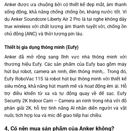
Anker được ưa chuộng bởi có thiết kế đẹp mắt, âm thanh
sống động, khả năng chống chống ồn, kháng nước tốt. Ví
dụ Anker Soundcore Liberty Air 2 Pro là tai nghe không dây
true wireless với chất lượng âm thanh tuyệt vời, chống ồn
chủ động (ANC) và thời lượng pin lâu.
Thiết bị gia dụng thông minh (Eufy)
Anker đã mở rộng sang lĩnh vực nhà thông minh với
thương hiệu Eufy. Các sản phẩm của Eufy bao gồm máy
hút bụi robot, camera an ninh, đèn thông minh,.. Trong đó,
Eufy RoboVac 11S là robot hút bụi thông minh với thiết kế
siêu mỏng, khả năng hút mạnh mẽ và hoạt động êm ái. Hỗ
trợ điều khiển từ xa và tự động quay về đế sạc. Eufy
Security 2K Indoor Cam – Camera an ninh trong nhà với độ
phân giải 2K, hỗ trợ tính năng AI nhận diện người và vật
nuôi, tích hợp loa và mic để giao tiếp hai chiều.
4, Có nên mua sản phẩm của Anker không?