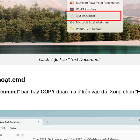
Cách Tạo File “Text Document”
 hoạt.cmd
ocumnet
” bạn hãy
COPY
đoạn mã ở trên vào đó. Xong chọn “
F