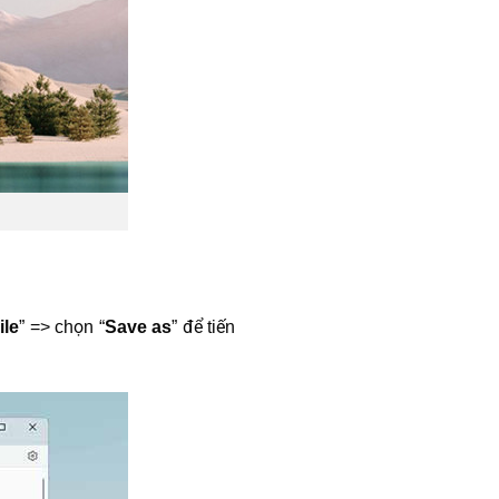
ile
” => chọn “
Save as
” để tiến