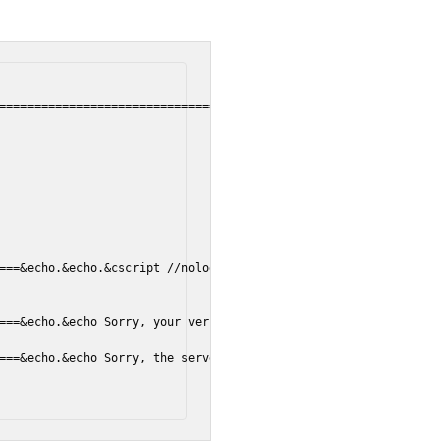
================================================================
===&echo.&echo.&cscript //nologo ospp.vbs /act | find /i "succes
===&echo.&echo Sorry, your version is not supported.&echo.&goto h
===&echo.&echo Sorry, the server is busy and can't respond to yo