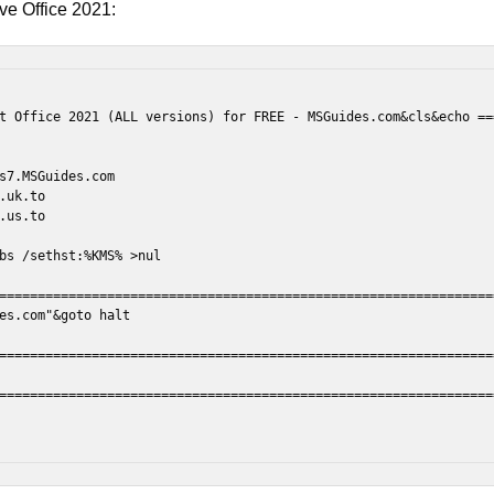
e Office 2021:
t Office 2021 (ALL versions) for FREE - MSGuides.com&cls&echo ==
s7.MSGuides.com

.uk.to

.us.to

bs /sethst:%KMS% >nul

================================================================
es.com"&goto halt

================================================================
================================================================