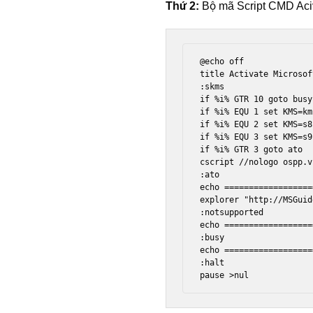
Thứ 2:
Bộ mã Script CMD Aciv
@echo off

title Activate Microsof
:skms

if %i% GTR 10 goto busy

if %i% EQU 1 set KMS=km
if %i% EQU 2 set KMS=s8
if %i% EQU 3 set KMS=s9
if %i% GTR 3 goto ato

cscript //nologo ospp.v
:ato

echo ==================
explorer "http://MSGuid
:notsupported

echo ==================
:busy

echo ==================
:halt

pause >nul