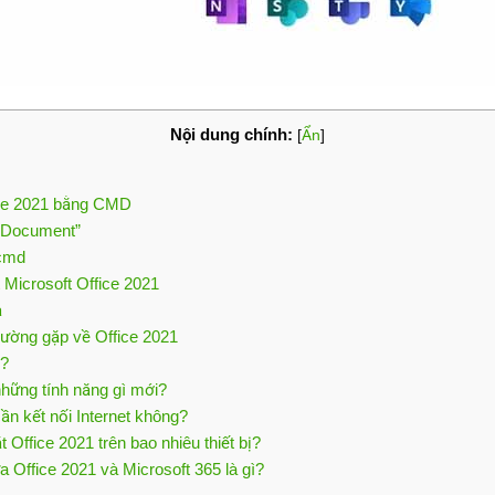
Nội dung chính:
[
Ẩn
]
ice 2021 bằng CMD
t Document”
.cmd
 Microsoft Office 2021
ả
thường gặp về Office 2021
ì?
những tính năng gì mới?
ần kết nối Internet không?
t Office 2021 trên bao nhiêu thiết bị?
a Office 2021 và Microsoft 365 là gì?