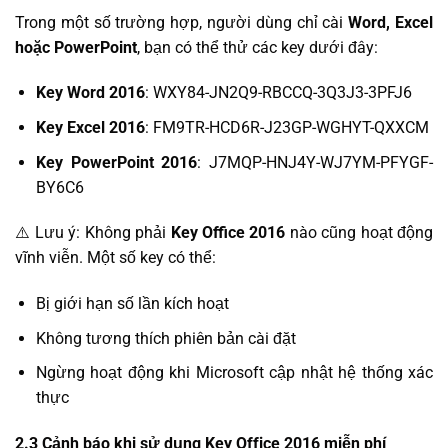
Trong một số trường hợp, người dùng chỉ cài
Word, Excel
hoặc PowerPoint
, bạn có thể thử các key dưới đây:
Key Word 2016
: WXY84-JN2Q9-RBCCQ-3Q3J3-3PFJ6
Key Excel 2016
: FM9TR-HCD6R-J23GP-WGHYT-QXXCM
Key PowerPoint 2016
: J7MQP-HNJ4Y-WJ7YM-PFYGF-
BY6C6
⚠️ Lưu ý: Không phải
Key Office 2016
nào cũng hoạt động
vĩnh viễn. Một số key có thể:
Bị giới hạn số lần kích hoạt
Không tương thích phiên bản cài đặt
Ngừng hoạt động khi Microsoft cập nhật hệ thống xác
thực
2.3 Cảnh báo khi sử dụng Key Office 2016 miễn phí