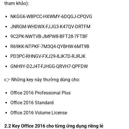
tham khảo):
NKGG6-WBPCC-HXWMY-6DQGJ-CPQVG
JNRGM-WHDWX-FJJG3-K47QV-DRTFM
9C2PK-NWTVB-JMPW8-BFT28-7FTBF
R69KK-NTPKF-7M3Q4-QYBHW-6MT9B
PD3PC-RHNGV-FXJ29-8JK7D-RJRJK
GNH9Y-D2J4T-FJHGG-QRVH7-QPFDW
👉 Những key này thường dùng cho:
Office 2016 Professional Plus
Office 2016 Standard
Office 2016 Volume License
2.2 Key Office 2016 cho từng ứng dụng riêng lẻ