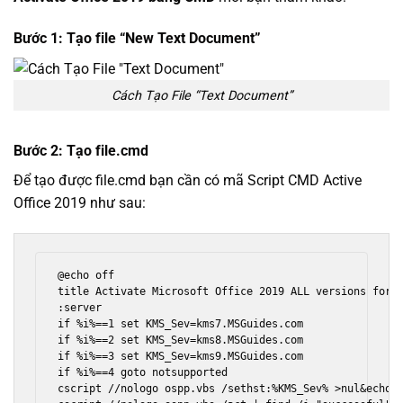
Bước 1: Tạo file “New Text Document”
Cách Tạo File “Text Document”
Bước 2: Tạo file.cmd
Để tạo được file.cmd bạn cần có mã Script CMD Active
Office 2019 như sau:
@echo off

title Activate Microsoft Office 2019 ALL versions for 
:server

if %i%==1 set KMS_Sev=kms7.MSGuides.com

if %i%==2 set KMS_Sev=kms8.MSGuides.com

if %i%==3 set KMS_Sev=kms9.MSGuides.com

if %i%==4 goto notsupported

cscript //nologo ospp.vbs /sethst:%KMS_Sev% >nul&echo =