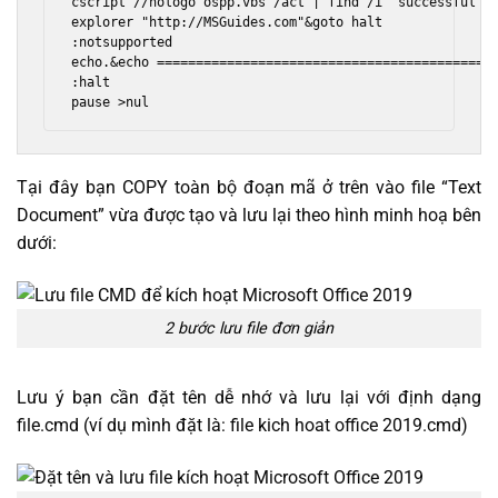
cscript //nologo ospp.vbs /act | find /i "successful" 
explorer "http://MSGuides.com"&goto halt

:notsupported

echo.&echo ============================================
:halt

pause >nul
Tại đây bạn COPY toàn bộ đoạn mã ở trên vào file “Text
Document” vừa được tạo và lưu lại theo hình minh hoạ bên
dưới:
2 bước lưu file đơn giản
Lưu ý bạn cần đặt tên dễ nhớ và lưu lại với định dạng
file.cmd (ví dụ mình đặt là: file kich hoat office 2019.cmd)