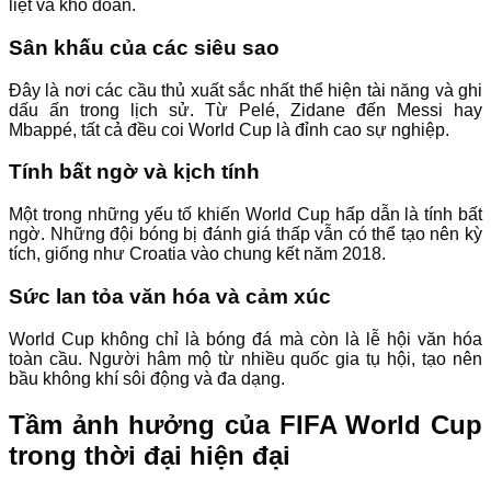
liệt và khó đoán.
Sân khấu của các siêu sao
Đây là nơi các cầu thủ xuất sắc nhất thể hiện tài năng và ghi
dấu ấn trong lịch sử. Từ Pelé, Zidane đến Messi hay
Mbappé, tất cả đều coi World Cup là đỉnh cao sự nghiệp.
Tính bất ngờ và kịch tính
Một trong những yếu tố khiến World Cup hấp dẫn là tính bất
ngờ. Những đội bóng bị đánh giá thấp vẫn có thể tạo nên kỳ
tích, giống như Croatia vào chung kết năm 2018.
Sức lan tỏa văn hóa và cảm xúc
World Cup không chỉ là bóng đá mà còn là lễ hội văn hóa
toàn cầu. Người hâm mộ từ nhiều quốc gia tụ hội, tạo nên
bầu không khí sôi động và đa dạng.
Tầm ảnh hưởng của FIFA World Cup
trong thời đại hiện đại