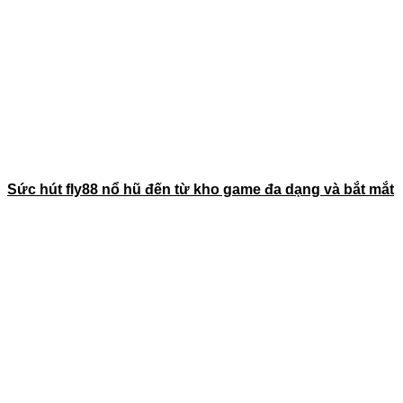
Sức hút fly88 nổ hũ đến từ kho game đa dạng và bắt mắt