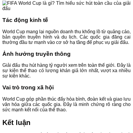
Tác động kinh tế
World Cup mang lại nguồn doanh thu khổng lồ từ quảng cáo,
bản quyền truyền hình và du lịch. Các quốc gia đăng cai
thường đầu tư mạnh vào cơ sở hạ tầng để phục vụ giải đấu.
Ảnh hưởng truyền thông
Giải đấu thu hút hàng tỷ người xem trên toàn thế giới. Đây là
sự kiện thể thao có lượng khán giả lớn nhất, vượt xa nhiều
sự kiện khác.
Vai trò trong xã hội
World Cup góp phần thúc đẩy hòa bình, đoàn kết và giao lưu
văn hóa giữa các quốc gia. Đây là minh chứng rõ ràng cho
sức mạnh kết nối của thể thao.
Kết luận