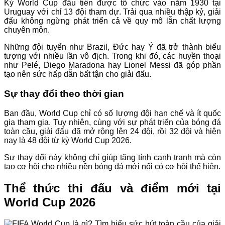
Kỳ World Cup đầu tiên được tổ chức vào năm 1930 tại
Uruguay với chỉ 13 đội tham dự. Trải qua nhiều thập kỷ, giải
đấu không ngừng phát triển cả về quy mô lẫn chất lượng
chuyên môn.
Những đội tuyển như Brazil, Đức hay Ý đã trở thành biểu
tượng với nhiều lần vô địch. Trong khi đó, các huyền thoại
như Pelé, Diego Maradona hay Lionel Messi đã góp phần
tạo nên sức hấp dẫn bất tận cho giải đấu.
Sự thay đổi theo thời gian
Ban đầu, World Cup chỉ có số lượng đội hạn chế và ít quốc
gia tham gia. Tuy nhiên, cùng với sự phát triển của bóng đá
toàn cầu, giải đấu đã mở rộng lên 24 đội, rồi 32 đội và hiện
nay là 48 đội từ kỳ World Cup 2026.
Sự thay đổi này không chỉ giúp tăng tính cạnh tranh mà còn
tạo cơ hội cho nhiều nền bóng đá mới nổi có cơ hội thể hiện.
Thể thức thi đấu và điểm mới tại
World Cup 2026