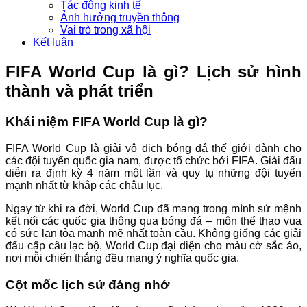
Tác động kinh tế
Ảnh hưởng truyền thông
Vai trò trong xã hội
Kết luận
FIFA World Cup là gì? Lịch sử hình
thành và phát triển
Khái niệm FIFA World Cup là gì?
FIFA World Cup là giải vô địch bóng đá thế giới dành cho
các đội tuyển quốc gia nam, được tổ chức bởi FIFA. Giải đấu
diễn ra định kỳ 4 năm một lần và quy tụ những đội tuyển
mạnh nhất từ khắp các châu lục.
Ngay từ khi ra đời, World Cup đã mang trong mình sứ mệnh
kết nối các quốc gia thông qua bóng đá – môn thể thao vua
có sức lan tỏa mạnh mẽ nhất toàn cầu. Không giống các giải
đấu cấp câu lạc bộ, World Cup đại diện cho màu cờ sắc áo,
nơi mỗi chiến thắng đều mang ý nghĩa quốc gia.
Cột mốc lịch sử đáng nhớ