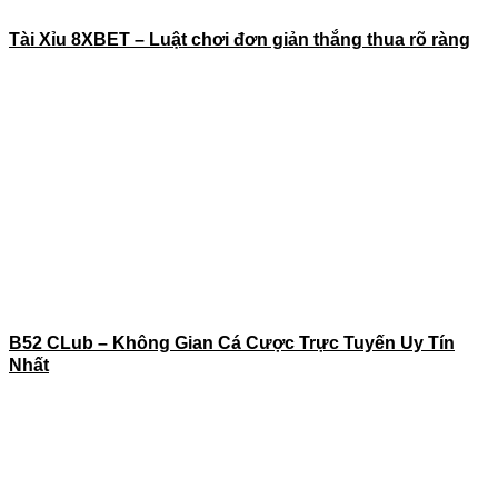
Tài Xỉu 8XBET – Luật chơi đơn giản thắng thua rõ ràng
B52 CLub – Không Gian Cá Cược Trực Tuyến Uy Tín
Nhất