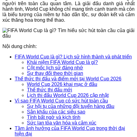
người trên toàn cầu quan tâm. Là giải đấu danh giá nhất
hành tinh, World Cup không chỉ mang tính cạnh tranh mà còn
là biểu tượng của niềm tự hào dân tộc, sự đoàn kết và cảm
xúc thăng hoa trong thể thao.
Nội dung chính:
FIFA World Cup là gì? Lịch sử hình thành và phát triển
Khái niệm FIFA World Cup là gì?
Cột mốc lịch sử đáng nhớ
Sự thay đổi theo thời gian
Thể thức thi đấu và điểm mới tại World Cup 2026
World Cup 2026 khai mạc ở đâu
Thể thức thi đấu mới
Lịch thi đấu World Cup 2026 cập nhật
Vì sao FIFA World Cup có sức hút toàn cầu
Sự hội tụ của những đội tuyển hàng đầu
Sân khấu của các siêu sao
Tính bất ngờ và kịch tính
Sức lan tỏa văn hóa và cảm xúc
Tầm ảnh hưởng của FIFA World Cup trong thời đại
hiện đại