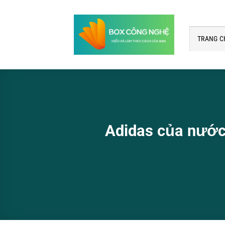
Bỏ
qua
nội
TRANG C
dung
Adidas của nước 