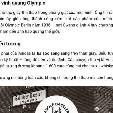
 vinh quang Olympic
 chế tạo giày thể thao trong phòng giặt của mẹ mình. Ông tin 
 nhìn ấy giúp ông thành công sớm khi sản phẩm của mìn
i Olympic Berlin năm 1936 – nơi Owens giành 4 huy chương v
chạm đến ánh hào quang thế giới.
iểu tượng
 phai của Adidas là
ba sọc song song
trên thân giày. Biểu t
 kỹ thuật – tăng độ bền và ổn định. Câu chuyện thú vị là Adid
giá tương đương khoảng 1.600 euro cùng hai chai rượu whisky
tượng nổi tiếng toàn cầu, không chỉ trong thể thao mà còn tron