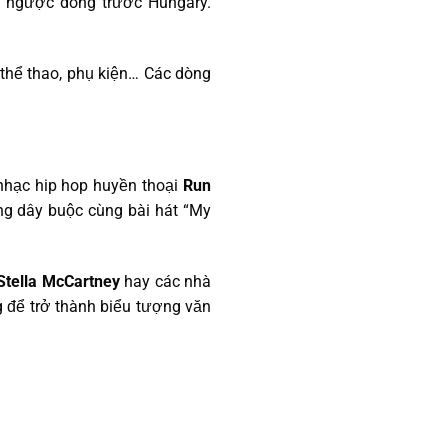
ội ngược dòng trước Hungary.
 thể thao, phụ kiện… Các dòng
nhạc hip hop huyền thoại
Run
ng dây buộc cùng bài hát “My
Stella McCartney
hay các nhà
 để trở thành biểu tượng văn