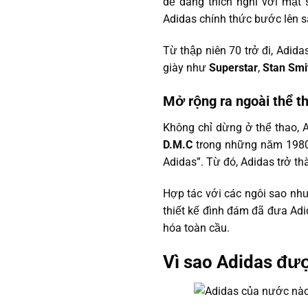
dễ dàng thích nghi với mặt 
Adidas chính thức bước lên s
Từ thập niên 70 trở đi, Adid
giày như
Superstar
,
Stan Smi
Mở rộng ra ngoài thể th
Không chỉ dừng ở thể thao,
D.M.C
trong những năm 1980 
Adidas”. Từ đó, Adidas trở 
Hợp tác với các ngôi sao nh
thiết kế đình đám đã đưa Ad
hóa toàn cầu.
Vì sao Adidas đư