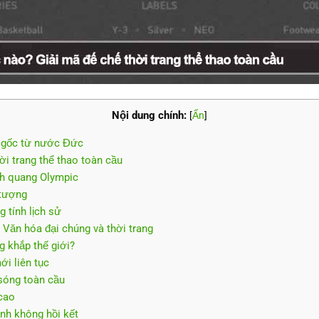
Nội dung chính:
[
Ẩn
]
 gốc từ nước Đức
ời trang thể thao toàn cầu
nh quang Olympic
 tượng
 tính lịch sử
 Văn hóa đại chúng và thời trang
 khắp thế giới?
ới liên tục
sóng toàn cầu
 cao
nh không hồi kết