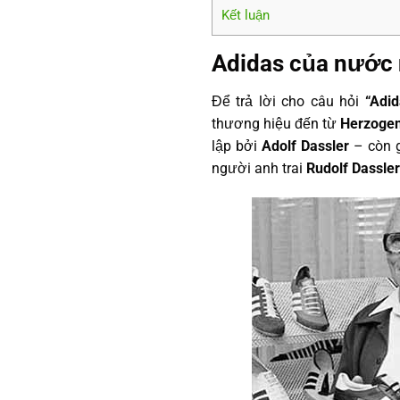
Kết luận
Adidas của nước
Để trả lời cho câu hỏi
“Adi
thương hiệu đến từ
Herzoge
lập bởi
Adolf Dassler
– còn g
người anh trai
Rudolf Dassler