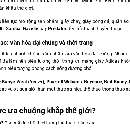
sân mưa ướt, qua đó tạo nên kỳ tích “Miracle of Bern” khi l
ân khấu thế giới.
as liên tục mở rộng sản phẩm: giày chạy, giày bóng đá, quần áo
th
,
Samba
,
Gazelle
hay
Predator
đều trở thành huyền thoại.
ao: Văn hóa đại chúng và thời trang
 Adidas nhanh chóng xâm nhập vào văn hóa đại chúng. Nhóm 
đã làm nên biểu tượng thời trang khi mang giày Adidas khô
thành biểu tượng phong cách sống đường phố.
ư
Kanye West (Yeezy)
,
Pharrell Williams
,
Beyoncé
,
Bad Bunny
,
idas vượt qua giới hạn một thương hiệu thể thao thông thường
ợc ưa chuộng khắp thế giới?