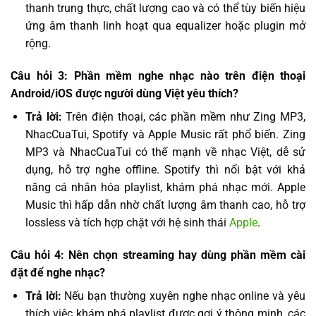
thanh trung thực, chất lượng cao và có thể tùy biến hiệu
ứng âm thanh linh hoạt qua equalizer hoặc plugin mở
rộng.
Câu hỏi 3: Phần mềm nghe nhạc nào trên điện thoại
Android/iOS được người dùng Việt yêu thích?
Trả lời:
Trên điện thoại, các phần mềm như Zing MP3,
NhacCuaTui, Spotify và Apple Music rất phổ biến. Zing
MP3 và NhacCuaTui có thế mạnh về nhạc Việt, dễ sử
dụng, hỗ trợ nghe offline. Spotify thì nổi bật với khả
năng cá nhân hóa playlist, khám phá nhạc mới. Apple
Music thì hấp dẫn nhờ chất lượng âm thanh cao, hỗ trợ
lossless và tích hợp chặt với hệ sinh thái
Apple
.
Câu hỏi 4: Nên chọn streaming hay dùng phần mềm cài
đặt để nghe nhạc?
Trả lời:
Nếu bạn thường xuyên nghe nhạc online và yêu
thích việc khám phá playlist được gợi ý thông minh, các