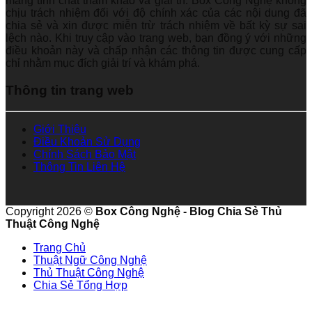
mang tính chất tham khảo và giải trí. Box Công Nghệ không
chịu trách nhiệm đối với độ chính xác của các nội dung đã
chia sẻ và xin được miễn trừ trách nhiệm về bất kỳ sự sai
lệch nào. Khi truy cập vào trang web, bạn đồng ý với những
điều khoản này và chấp nhận các thông tin được cung cấp
chỉ nhằm mục đích giải trí và khám phá.
Thông tin trang web
Giới Thiệu
Điều Khoản Sử Dụng
Chính Sách Bảo Mật
Thông Tin Liên Hệ
Copyright 2026 ©
Box Công Nghệ - Blog Chia Sẻ Thủ
Thuật Công Nghệ
Trang Chủ
Thuật Ngữ Công Nghệ
Thủ Thuật Công Nghệ
Chia Sẻ Tổng Hợp