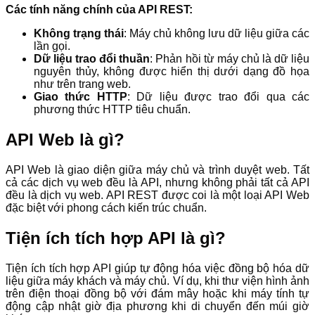
Các tính năng chính của API REST:
Không trạng thái
: Máy chủ không lưu dữ liệu giữa các
lần gọi.
Dữ liệu trao đổi thuần
: Phản hồi từ máy chủ là dữ liệu
nguyên thủy, không được hiển thị dưới dạng đồ họa
như trên trang web.
Giao thức HTTP
: Dữ liệu được trao đổi qua các
phương thức HTTP tiêu chuẩn.
API Web là gì?
API Web là giao diện giữa máy chủ và trình duyệt web. Tất
cả các dịch vụ web đều là API, nhưng không phải tất cả API
đều là dịch vụ web. API REST được coi là một loại API Web
đặc biệt với phong cách kiến trúc chuẩn.
Tiện ích tích hợp API là gì?
Tiện ích tích hợp API giúp tự động hóa việc đồng bộ hóa dữ
liệu giữa máy khách và máy chủ. Ví dụ, khi thư viện hình ảnh
trên điện thoại đồng bộ với đám mây hoặc khi máy tính tự
động cập nhật giờ địa phương khi di chuyển đến múi giờ