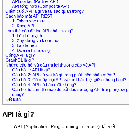
API đối tác (Partner API)
API tổng hợp (Composite API)
Điểm cuối API là gì và tại sao quan trọng?
Cách bảo mật API REST
1. Token xác thực
2. Khóa API
Làm thế nào để tạo API chất lượng?
1. Lên kế hoạch
2. Xây dựng và kiểm thử
3. Lập tài liệu
4. Đưa ra thị trường
Cổng API là gì?
GraphQL là gì?
Những câu hỏi và câu trả lời thường gặp về API
Câu hỏi 1: API là gì?
Câu hỏi 2: API có vai trò gì trong phát triển phần mềm?
Câu hỏi 3: Có mấy loại API và sự khác biệt giữa chúng là gì?
Câu hỏi 4: API có bảo mật không?
Câu hỏi 5: Làm thế nào để bắt đầu sử dụng API trong một ứng
dụng?
Kết luận
API là gì?
API
(Application Programming Interface) là viết