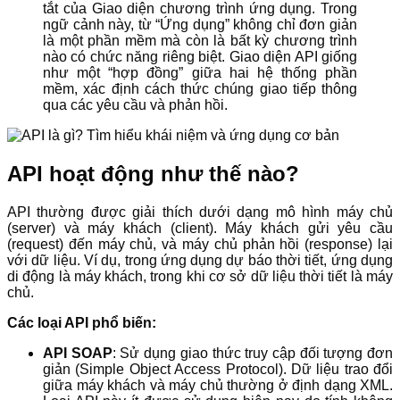
tắt của Giao diện chương trình ứng dụng. Trong
ngữ cảnh này, từ “Ứng dụng” không chỉ đơn giản
là một phần mềm mà còn là bất kỳ chương trình
nào có chức năng riêng biệt. Giao diện API giống
như một “hợp đồng” giữa hai hệ thống phần
mềm, xác định cách thức chúng giao tiếp thông
qua các yêu cầu và phản hồi.
API hoạt động như thế nào?
API thường được giải thích dưới dạng mô hình máy chủ
(server) và máy khách (client). Máy khách gửi yêu cầu
(request) đến máy chủ, và máy chủ phản hồi (response) lại
với dữ liệu. Ví dụ, trong ứng dụng dự báo thời tiết, ứng dụng
di động là máy khách, trong khi cơ sở dữ liệu thời tiết là máy
chủ.
Các loại API phổ biến:
API SOAP
: Sử dụng giao thức truy cập đối tượng đơn
giản (Simple Object Access Protocol). Dữ liệu trao đổi
giữa máy khách và máy chủ thường ở định dạng XML.