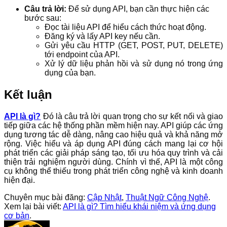
Câu trả lời:
Để sử dụng API, bạn cần thực hiện các
bước sau:
Đọc tài liệu API để hiểu cách thức hoạt động.
Đăng ký và lấy API key nếu cần.
Gửi yêu cầu HTTP (GET, POST, PUT, DELETE)
tới endpoint của API.
Xử lý dữ liệu phản hồi và sử dụng nó trong ứng
dụng của bạn.
Kết luận
API là gì?
Đó là câu trả lời quan trọng cho sự kết nối và giao
tiếp giữa các hệ thống phần mềm hiện nay. API giúp các ứng
dụng tương tác dễ dàng, nâng cao hiệu quả và khả năng mở
rộng. Việc hiểu và áp dụng API đúng cách mang lại cơ hội
phát triển các giải pháp sáng tạo, tối ưu hóa quy trình và cải
thiện trải nghiệm người dùng. Chính vì thế, API là một công
cụ không thể thiếu trong phát triển công nghệ và kinh doanh
hiện đại.
Chuyên mục bài đăng:
Cập Nhật
,
Thuật Ngữ Công Nghệ
.
Xem lại bài viết:
API là gì? Tìm hiểu khái niệm và ứng dụng
cơ bản
.