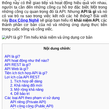
thống này có thể giao tiếp và hoạt động hiệu quả với nhau,
người ta cần đến những công cụ hỗ trợ đặc biệt. Một trong
những công cụ quan trọng đó là API. Nhưng
API là gì
và nó
có vai trò ra sao trong việc kết nối các hệ thống? Bài viết
này
Box Công Nghệ
sẽ giúp bạn hiểu rõ
khái niệm API
, các
thành phần cơ bản của nó và những ứng dụng thực tiễn
trong cuộc sống và công việc.
Nội dung chính:
API là gì?
API hoạt động như thế nào?
API REST là gì?
API Web là gì?
Tiện ích tích hợp API là gì?
Lợi ích của API REST
1. Tích hợp dễ dàng
2. Khả năng đổi mới
3. Mở rộng khả năng
4. Dễ bảo trì
Các loại API theo phạm vi sử dụng
API riêng (Private API)
API công cộng (Public API)