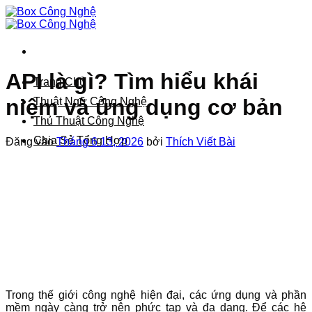
Bỏ
qua
nội
dung
API là gì? Tìm hiểu khái
Trang Chủ
niệm và ứng dụng cơ bản
Thuật Ngữ Công Nghệ
Thủ Thuật Công Nghệ
Chia Sẻ Tổng Hợp
Đăng vào
Tháng 6 13, 2026
bởi
Thích Viết Bài
Trong thế giới công nghệ hiện đại, các ứng dụng và phần
mềm ngày càng trở nên phức tạp và đa dạng. Để các hệ