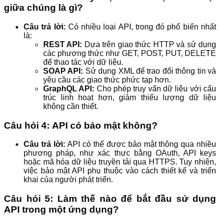
giữa chúng là gì?
Câu trả lời:
Có nhiều loại API, trong đó phổ biến nhất
là:
REST API:
Dựa trên giao thức HTTP và sử dụng
các phương thức như GET, POST, PUT, DELETE
để thao tác với dữ liệu.
SOAP API:
Sử dụng XML để trao đổi thông tin và
yêu cầu các giao thức phức tạp hơn.
GraphQL API:
Cho phép truy vấn dữ liệu với cấu
trúc linh hoạt hơn, giảm thiểu lượng dữ liệu
không cần thiết.
Câu hỏi 4: API có bảo mật không?
Câu trả lời:
API có thể được bảo mật thông qua nhiều
phương pháp, như xác thực bằng OAuth, API keys
hoặc mã hóa dữ liệu truyền tải qua HTTPS. Tuy nhiên,
việc bảo mật API phụ thuộc vào cách thiết kế và triển
khai của người phát triển.
Câu hỏi 5: Làm thế nào để bắt đầu sử dụng
API trong một ứng dụng?