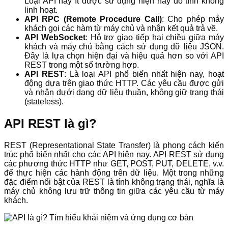
Loại API này ít được sử dụng hiện nay do tính không
linh hoạt.
API RPC (Remote Procedure Call)
: Cho phép máy
khách gọi các hàm từ máy chủ và nhận kết quả trả về.
API WebSocket
: Hỗ trợ giao tiếp hai chiều giữa máy
khách và máy chủ bằng cách sử dụng dữ liệu JSON.
Đây là lựa chọn hiện đại và hiệu quả hơn so với API
REST trong một số trường hợp.
API REST
: Là loại API phổ biến nhất hiện nay, hoạt
động dựa trên giao thức HTTP. Các yêu cầu được gửi
và nhận dưới dạng dữ liệu thuần, không giữ trạng thái
(stateless).
API REST là gì?
REST (Representational State Transfer) là phong cách kiến
trúc phổ biến nhất cho các API hiện nay. API REST sử dụng
các phương thức HTTP như GET, POST, PUT, DELETE, v.v.
để thực hiện các hành động trên dữ liệu. Một trong những
đặc điểm nổi bật của REST là tính không trạng thái, nghĩa là
máy chủ không lưu trữ thông tin giữa các yêu cầu từ máy
khách.