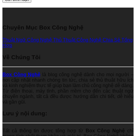
Chuyên Mục Box Công Nghệ
Thuật Ngữ Công Nghệ
Thủ Thuật Công Nghệ
Chia Sẻ Tổng
Hợp
Về Chúng Tôi
Box Công Nghệ
là blog công nghệ dành cho mọi người –
nơi cập nhật nhanh chóng tin tức, chia sẻ thủ thuật hữu ích
và kinh nghiệm thực tế giúp bạn làm chủ công nghệ dễ dàng.
Từ điện thoại, máy tính, phần mềm cho đến các thuật ngữ
chuyên ngành, tất cả đều được hướng dẫn chi tiết, dễ hiểu
và gần gũi.
Lưu ý nội dung:
Tất cả thông tin được tổng hợp từ
Box Công Nghệ
chỉ