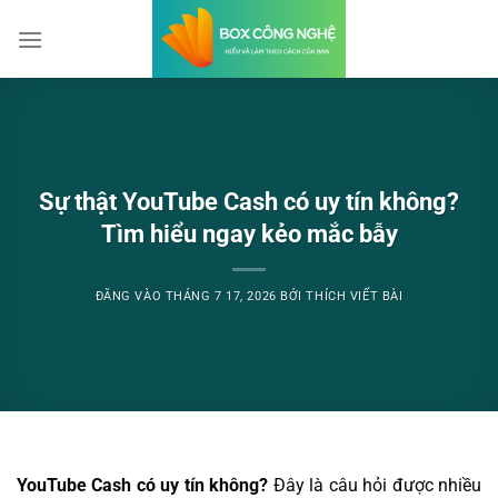
Bỏ
qua
nội
dung
Sự thật YouTube Cash có uy tín không?
Tìm hiểu ngay kẻo mắc bẫy
ĐĂNG VÀO
THÁNG 7 17, 2026
BỞI
THÍCH VIẾT BÀI
YouTube Cash có uy tín không?
Đây là câu hỏi được nhiều