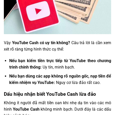
Vậy
YouTube Cash có uy tín không?
Câu trả lời là cần xem
xét rõ ràng từng hình thức cụ thể:
Nếu bạn kiếm tiền trực tiếp từ YouTube theo chương
trình chính thống:
Uy tín, minh bạch.
Nếu bạn dùng các app không rõ nguồn gốc, nạp tiền để
kiếm nhiệm vụ YouTube:
Nguy cơ lừa đảo rất cao.
Dấu hiệu nhận biết YouTube Cash lừa đảo
Không ít người đã mất tiền oan khi nhẹ dạ tin vào các mô
hình
YouTube Cash
không minh bạch. Dưới đây là các dấu