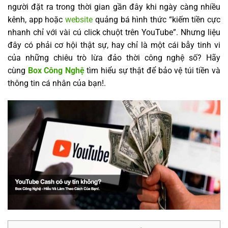
người đặt ra trong thời gian gần đây khi ngày càng nhiều
kênh, app hoặc
website
quảng bá hình thức “kiếm tiền cực
nhanh chỉ với vài cú click chuột trên YouTube”. Nhưng liệu
đây có phải cơ hội thật sự, hay chỉ là một cái bẫy tinh vi
của những chiêu trò lừa đảo thời công nghệ số? Hãy
cùng
Box Công Nghệ
tìm hiểu sự thật để bảo vệ túi tiền và
thông tin cá nhân của bạn!.