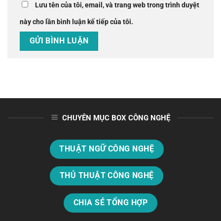
Lưu tên của tôi, email, và trang web trong trình duyệt
này cho lần bình luận kế tiếp của tôi.
CHUYÊN MỤC BOX CÔNG NGHỆ
THUẬT NGỮ CÔNG NGHỆ
THỦ THUẬT CÔNG NGHỆ
CHIA SẺ TỔNG HỢP