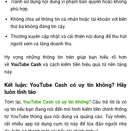
Tránh sử dụng nội dung vi phạm bản quyền hoặc không
phù hợp.
Không chia sẻ thông tin cá nhân hoặc tài khoản với bên
thứ ba không đáng tin cậy.
Thường xuyên cập nhật và cải thiện nội dung để thu hút
người xem và tăng doanh thu.
Hy vọng những thông tin trên giúp bạn hiểu rõ hơn
về
YouTube Cash
và cách kiếm tiền hiệu quả từ nền tảng
này.
Kết luận: YouTube Cash có uy tín không? Hãy
luôn tỉnh táo
Tóm lại,
YouTube Cash có uy tín không?
Câu trả lời là có
uy tín nếu bạn đang nói đến mô hình kiếm tiền chính thống
từ YouTube thông qua nội dung và quảng cáo. Tuy nhiên,
rất nhiều app lợi dụng cụm từ này để lừa đảo người nhẹ