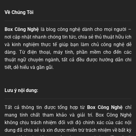
Về Chúng Tôi
Box Công Nghệ
là blog công nghệ dành cho mọi người –
nơi cập nhật nhanh chóng tin tức, chia sẻ thủ thuật hữu ích
và kinh nghiệm thực tế giúp bạn làm chủ công nghệ dễ
dàng. Từ điện thoại, máy tính, phần mềm cho đến các
thuật ngữ chuyên ngành, tất cả đều được hướng dẫn chi
tiết, dễ hiểu và gần gũi.
Lưu ý nội dung:
Tất cả thông tin được tổng hợp từ
Box Công Nghệ
chỉ
mang tính chất tham khảo và giải trí. Box Công Nghệ
không chịu trách nhiệm đối với độ chính xác của các nội
dung đã chia sẻ và xin được miễn trừ trách nhiệm về bất kỳ