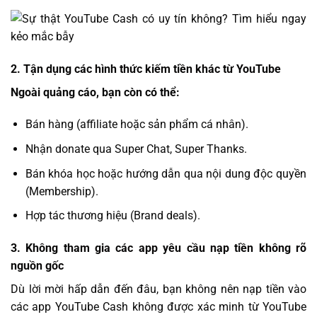
2. Tận dụng các hình thức kiếm tiền khác từ YouTube
Ngoài quảng cáo, bạn còn có thể:
Bán hàng (affiliate hoặc sản phẩm cá nhân).
Nhận donate qua Super Chat, Super Thanks.
Bán khóa học hoặc hướng dẫn qua nội dung độc quyền
(Membership).
Hợp tác thương hiệu (Brand deals).
3. Không tham gia các app yêu cầu nạp tiền không rõ
nguồn gốc
Dù lời mời hấp dẫn đến đâu, bạn không nên nạp tiền vào
các app YouTube Cash không được xác minh từ YouTube