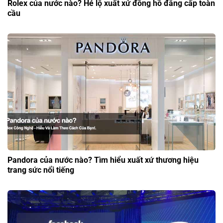
Rolex của nước nào? Hé lộ xuất xứ đồng hồ đẳng cấp toàn
cầu
Pandora của nước nào? Tìm hiểu xuất xứ thương hiệu
trang sức nổi tiếng