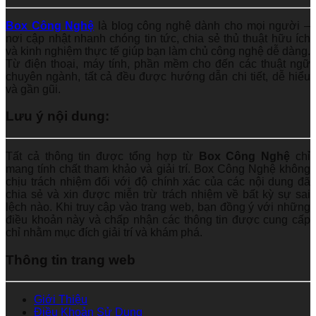
Box Công Nghệ
là blog công nghệ dành cho mọi người –
nơi cập nhật nhanh chóng tin tức, chia sẻ thủ thuật hữu ích
và kinh nghiệm thực tế giúp bạn làm chủ công nghệ dễ dàng.
Từ điện thoại, máy tính, phần mềm cho đến các thuật ngữ
chuyên ngành, tất cả đều được hướng dẫn chi tiết, dễ hiểu
và gần gũi.
Lưu ý nội dung:
Tất cả thông tin được tổng hợp từ
Box Công Nghệ
chỉ
mang tính chất tham khảo và giải trí. Box Công Nghệ không
chịu trách nhiệm đối với độ chính xác của các nội dung đã
chia sẻ và xin được miễn trừ trách nhiệm về bất kỳ sự sai
lệch nào. Khi truy cập vào trang web, bạn đồng ý với những
điều khoản này và chấp nhận các thông tin được cung cấp
chỉ nhằm mục đích giải trí và khám phá.
Thông tin trang web
Giới Thiệu
Điều Khoản Sử Dụng