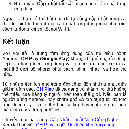
Nhấn vào “
Cập nhật tất cả
” hoặc chọn cập nhật từng
ứng dụng.
Ngoài ra, bạn có thể bật chế độ tự động cập nhật trong cài
đặt để thiết bị luôn được cập nhật ứng dụng mới nhất một
cách tự động khi có kết nối Wi-Fi.
Kết luận
Với vai trò là trung tâm ứng dụng của hệ điều hành
Android,
CH Play (Google Play)
không chỉ giúp người dùng
tiếp cận hàng triệu ứng dụng và trò chơi mà còn mở ra cả
một thế giới số phong phú: sách, phim, nhạc, và hơn thế
nữa.
Từ những tiện ích nhỏ trong đời sống đến những phút giây
giải trí đỉnh cao,
CH Play
đã và đang trở thành trợ thủ không
thể thiếu của hàng tỷ người trên toàn thế giới. Nếu bạn là
người dùng Android, hãy khám phá và tận dụng tối đa kho
ứng dụng này – vì có thể bạn sẽ tìm thấy một điều bất ngờ
mà mình chưa từng nghĩ tới.
Chuyên mục bài đăng:
Cập Nhật
,
Thuật Ngữ Công Nghệ
.
Xem lại bài viết:
CH Play là gì? Tìm hiểu kho ứng dụng