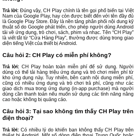
Trả lời:
Đúng vậy, CH Play chính là tên gọi phổ biến tại Việt
Nam của Google Play, hay còn được biết đến với tên đầy đủ
là Google Play Store. Đây là nền tảng phân phối nội dung kỹ
thuật số do Google phát triển, cho phép người dùng Android
tải về ứng dụng, trò chơi, sách, phim và nhạc. Tên “CH Play”
là viết tắt từ “Cửa Hàng Play”, thường được dùng trong giao
diện tiếng Việt của thiết bị Android.
Câu hỏi 2: CH Play có miễn phí không?
Trả lời:
CH Play hoàn toàn miễn phí để sử dụng. Người
dùng có thể tải hàng triệu ứng dụng và trò chơi miễn phí từ
kho ứng dụng này. Tuy nhiên, bên cạnh nội dung miễn phí,
cũng có nhiều ứng dụng và trò chơi trả phí, cũng như các
giao dịch mua trong ứng dụng (in-app purchase) mà người
dùng cần thanh toán nếu muốn sử dụng các tính năng nâng
cao hoặc không bị quảng cáo.
Câu hỏi 3: Tại sao không tìm thấy CH Play trên
điện thoại?
Trả lời:
Có nhiều lý do khiến bạn không thấy CH Play trên
thiếat bị Android. Một số dòng điện thoại Trung Quốc hoặc