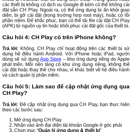
các thiết bị không có dịch vụ Google đi kèm có thể không cài
đặt sẵn CH Play. Ngoài ra, có thể ứng dụng bị ẩn khỏi giao
diện, bị gỡ cài đặt (trong trường hợp root máy), hoặc có lỗi
phần mềm. Để khắc phục, bạn có thể tải file cài đặt CH Play
(APK) từ nguồn uy tín hoặc khôi phục cài đặt gốc của thiết bị.
Câu hỏi 4: CH Play có trên iPhone không?
Trả lời:
Không. CH Play chỉ hoạt động trên các thiết bị sử
dụng hệ điều hành Android. Với iPhone hoặc iPad, người
dùng sẽ sử dụng
App Store
– kho ứng dụng riêng do Apple
phát triển. Mỗi nền tảng có kho ứng dụng riêng, không thể
cài đặt hoặc thay thế cho nhau, vì khác biệt về hệ điều hành
và cách quản lý phần mềm.
Câu hỏi 5: Làm sao để cập nhật ứng dụng qua
CH Play?
Trả lời:
Để cập nhật ứng dụng qua CH Play, bạn thực hiện
theo các bước sau:
Mở ứng dụng CH Play
Nhấn vào ảnh đại diện tài khoản Google ở góc phải
Chọn mục “
Quản lý ứng dụng & thiết bị
”