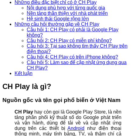
Những điều đặc biệt chỉ có ở CH Play
Nội dung phù hợp với từng quốc gia
Nền tảng thân thiện với nhà phát triển
Hệ sinh thái Google rộng lớn
Những câu hỏi thường gặp về CH Play
Câu hỏi 1: CH Play có phải là Google Play
không?
Câu hỏi 2: CH Play có miễn phí không?
Câu hỏi 3: Tại sao không tìm thấy CH Play trên
điện thoại?
Câu hỏi 4: CH Play có trên iPhone không?
Câu hỏi 5: Làm sao để cập nhật ứng dụng qua
CH Play?
Kết luận
CH Play là gì?
Nguồn gốc và tên gọi phổ biến ở Việt Nam
CH Play
hay còn gọi là Google Play Store, là nền
tảng phân phối kỹ thuật số do Google phát triển
và vận hành, dùng để tải về và cập nhật ứng
dụng trên các thiết bị
Android
như điện thoại
thông minh, máy tính bảng, TV, và thậm chí cả