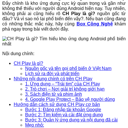
Đây chính là kho ứng dụng cực kỳ quan trọng và gần như
không thể thiếu với người dùng Android hiện nay. Tuy nhiên,
không phải ai cũng hiểu rõ
CH Play là gì?
nguồn gốc từ
đâu? Và vì sao nó lại phổ biến đến vậy?. Nếu bạn cũng đang
có những thắc mắc này, hãy cùng
Box Công Nghệ
khám
phá ngay trong bài viết dưới đây.
Nội dung chính:
CH Play là gì?
Nguồn gốc và tên gọi phổ biến ở Việt Nam
Lịch sử ra đời và phát triển
Những nội dung chính có trên CH Play
1. Ứng dụng – “Trái tim” của CH Play
2. Trò chơi – Nơi giải trí không giới hạn
3. Sách điện tử và phim ảnh
4. Google Play Protect – Bảo vệ người dùng
Hướng dẫn cách sử dụng CH Play cơ bản
Bước 1: Đăng nhập tài khoản Google
Bước 2: Tìm kiếm và cài đặt ứng dụng
Bước 3: Quản lý ứng dụng và nội dung đã cài
Mẹo nhỏ: