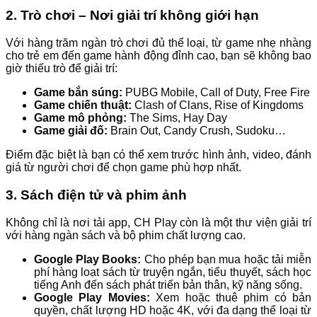
2. Trò chơi – Nơi giải trí không giới hạn
Với hàng trăm ngàn trò chơi đủ thể loại, từ game nhẹ nhàng
cho trẻ em đến game hành động đỉnh cao, bạn sẽ không bao
giờ thiếu trò để giải trí:
Game bắn súng:
PUBG Mobile, Call of Duty, Free Fire
Game chiến thuật:
Clash of Clans, Rise of Kingdoms
Game mô phỏng:
The Sims, Hay Day
Game giải đố:
Brain Out, Candy Crush, Sudoku…
Điểm đặc biệt là bạn có thể xem trước hình ảnh, video, đánh
giá từ người chơi để chọn game phù hợp nhất.
3. Sách điện tử và phim ảnh
Không chỉ là nơi tải app, CH Play còn là một thư viện giải trí
với hàng ngàn sách và bộ phim chất lượng cao.
Google Play Books:
Cho phép bạn mua hoặc tải miễn
phí hàng loạt sách từ truyện ngắn, tiểu thuyết, sách học
tiếng Anh đến sách phát triển bản thân, kỹ năng sống.
Google Play Movies:
Xem hoặc thuê phim có bản
quyền, chất lượng HD hoặc 4K, với đa dạng thể loại từ