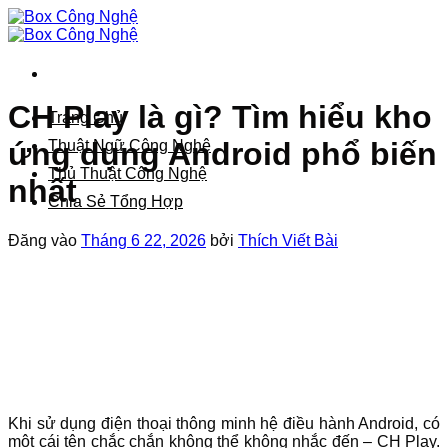
Bỏ
qua
nội
dung
CH Play là gì? Tìm hiểu kho
Trang Chủ
ứng dụng Android phổ biến
Thuật Ngữ Công Nghệ
Thủ Thuật Công Nghệ
nhất
Chia Sẻ Tổng Hợp
Đăng vào
Tháng 6 22, 2026
bởi
Thích Viết Bài
Khi sử dụng điện thoại thông minh hệ điều hành Android, có
một cái tên chắc chắn không thể không nhắc đến – CH Play.