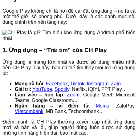
Google Play không chỉ là nơi để cài đặt ứng dụng – nó là cả
một thế giới số phong phú. Dưới đây là các danh mục nội
dung chính trên nền tảng này:
1. Ứng dụng – “Trái tim” của CH Play
Ứng dụng là mảng lớn nhất và được sử dụng nhiều nhất
trên CH Play. Tại đây, bạn có thể tìm thấy mọi loại ứng dụng
từ:
Mạng xã hội:
Facebook
,
TikTok
,
Instagram
,
Zalo
…
Giải trí:
YouTube
,
Spotify
, Netflix, iQIYI, FPT Play…
Làm việc – học tập:
Zoom
, Google Meet, Microsoft
Teams, Google Classroom…
Ngân hàng – ví điện tử:
Momo
, ZaloPay,
Vietcombank
, MB Bank, Techcombank…
Điểm mạnh là CH Play thường xuyên cập nhật ứng dụng
mới và bản vá lỗi, giúp người dùng luôn được sử dụng
những tính năng hiện đại, bảo mật cao.