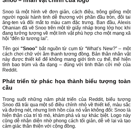
Snoo – nhân vật chính của logo
Snoo là một hình vẽ đơn giản, cách điệu, trông giống một
người ngoài hành tinh dễ thương với phần đầu tròn, đôi tai
ăng-ten và đôi mắt to màu cam đặc trưng. Ban đầu, Alexis
Ohanian đã vẽ Snoo trên một tờ giấy nháp trong lớp học khi
đang tưởng tượng về một linh vật phù hợp cho một mạng xã
hội “đến từ tương lai”.
Tên gọi
“Snoo”
bắt nguồn từ cụm từ “What’s New?” – một
cách chơi chữ với âm thanh tương đồng. Bản thân nhân vật
này được thiết kế để không mang giới tính cụ thể, thể hiện
tính bao trùm và đa dạng – đúng với tinh thần cởi mở của
Reddit.
Phát triển từ phác họa thành biểu tượng toàn
cầu
Trong suốt những năm phát triển của Reddit, biểu tượng
Snoo đã trải qua một số điều chỉnh nhỏ về thiết kế, màu sắc
và đường nét, nhưng linh hồn của nó vẫn không đổi: Snoo là
hiện thân của trí tò mò, khám phá và sự khác biệt. Logo này
cũng dễ nhận diện nhờ phong cách tối giản, dễ vẽ lại và tạo
cảm giác thân thiện với cộng đồng.