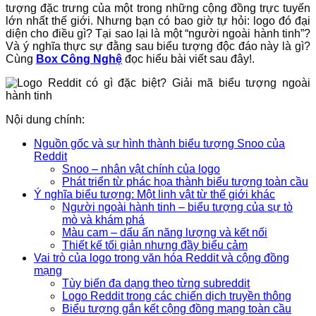
tượng đặc trưng của một trong những cộng đồng trực tuyến
lớn nhất thế giới. Nhưng bạn có bao giờ tự hỏi: logo đó đại
diện cho điều gì? Tại sao lại là một “người ngoài hành tinh”?
Và ý nghĩa thực sự đằng sau biểu tượng độc đáo này là gì?
Cùng
Box Công Nghệ
đọc hiểu bài viết sau đây!.
Nội dung chính:
Nguồn gốc và sự hình thành biểu tượng Snoo của
Reddit
Snoo – nhân vật chính của logo
Phát triển từ phác họa thành biểu tượng toàn cầu
Ý nghĩa biểu tượng: Một linh vật từ thế giới khác
Người ngoài hành tinh – biểu tượng của sự tò
mò và khám phá
Màu cam – dấu ấn năng lượng và kết nối
Thiết kế tối giản nhưng đầy biểu cảm
Vai trò của logo trong văn hóa Reddit và cộng đồng
mạng
Tùy biến đa dạng theo từng subreddit
Logo Reddit trong các chiến dịch truyền thông
Biểu tượng gắn kết cộng đồng mạng toàn cầu