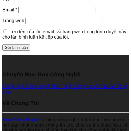
Email
*
Trang web
Lưu tên của tôi, email, và trang web trong trình duyệt này
cho lần bình luận kế tiếp của tôi.
Chuyên Mục Box Công Nghệ
Thuật Ngữ Công Nghệ
Thủ Thuật Công Nghệ
Chia Sẻ Tổng
Hợp
Về Chúng Tôi
Box Công Nghệ
là blog công nghệ dành cho mọi người –
nơi cập nhật nhanh chóng tin tức, chia sẻ thủ thuật hữu ích
và kinh nghiệm thực tế giúp bạn làm chủ công nghệ dễ dàng.