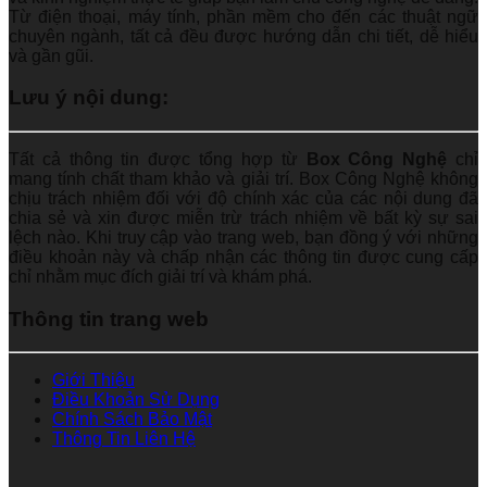
Từ điện thoại, máy tính, phần mềm cho đến các thuật ngữ
chuyên ngành, tất cả đều được hướng dẫn chi tiết, dễ hiểu
và gần gũi.
Lưu ý nội dung:
Tất cả thông tin được tổng hợp từ
Box Công Nghệ
chỉ
mang tính chất tham khảo và giải trí. Box Công Nghệ không
chịu trách nhiệm đối với độ chính xác của các nội dung đã
chia sẻ và xin được miễn trừ trách nhiệm về bất kỳ sự sai
lệch nào. Khi truy cập vào trang web, bạn đồng ý với những
điều khoản này và chấp nhận các thông tin được cung cấp
chỉ nhằm mục đích giải trí và khám phá.
Thông tin trang web
Giới Thiệu
Điều Khoản Sử Dụng
Chính Sách Bảo Mật
Thông Tin Liên Hệ