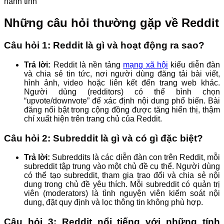
Những câu hỏi thường gặp về Reddit
Câu hỏi 1: Reddit là gì và hoạt động ra sao?
Trả lời:
Reddit là nền tảng
mạng xã hội
kiểu diễn đàn
và chia sẻ tin tức, nơi người dùng đăng tải bài viết,
hình ảnh, video hoặc liên kết đến trang web khác.
Người dùng (redditors) có thể bình chọn
“upvote/downvote” để xác định nội dung phổ biến. Bài
đăng nổi bật trong cộng đồng được tăng hiển thị, thậm
chí xuất hiện trên trang chủ của Reddit.
Câu hỏi 2: Subreddit là gì và có gì đặc biệt?
Trả lời:
Subreddits là các diễn đàn con trên Reddit, mỗi
subreddit tập trung vào một chủ đề cụ thể. Người dùng
có thể tạo subreddit, tham gia trao đổi và chia sẻ nội
dung trong chủ đề yêu thích. Mỗi subreddit có quản trị
viên (moderators) là tình nguyện viên kiểm soát nội
dung, đặt quy định và lọc thông tin không phù hợp.
Câu hỏi 3: Reddit nổi tiếng với những tính