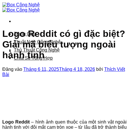
Bỏ
qua
nội
dung
Logo Reddit có gì đặc biệt?
Trang Chủ
Giải mã biểu tượng ngoài
Thuật Ngữ Công Nghệ
Thủ Thuật Công Nghệ
hành tinh
Chia Sẻ Tổng Hợp
Đăng vào
Tháng 6 11, 2025
Tháng 4 18, 2026
bởi
Thích Viết
Bài
Logo Reddit
– hình ảnh quen thuộc của một sinh vật ngoài
hành tinh với đôi mắt cam tròn xoe – từ lâu đã trở thành biểu