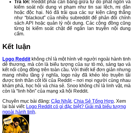
Trả lời:
Reddit phải cân bằng giữa tự do phát ngôn và
kiểm soát nội dung vi phạm như tin sai lệch, mị dân
hoặc độc hại. Nó đã trải qua các sự kiện căng thẳng
như “blackout” của nhiều subreddit để phản đối chính
sách API hoặc quản lý nội dung. Các cộng đồng cũng
từng bị kiểm soát chặt để ngăn lan truyền nội dung
cấm.
Kết luận
Logo Reddit
không chỉ là một hình vẽ người ngoài hành tinh
dễ thương, mà còn là biểu tượng của sự tò mò, sáng tạo và
kết nối cộng đồng trên toàn cầu. Với thiết kế đơn giản nhưng
mang nhiều tầng ý nghĩa, logo này đã khéo léo truyền tải
được tinh thần cốt lõi của Reddit – nơi mọi người cùng nhau
khám phá, học hỏi và chia sẻ. Snoo không chỉ là linh vật, mà
còn là “linh hồn” của mạng xã hội Reddit.
Chuyên mục bài đăng:
Cập Nhật
,
Chia Sẻ Tổng Hợp
. Xem
lại bài viết:
Logo Reddit có gì đặc biệt? Giải mã biểu tượng
ngoài hành tinh
.