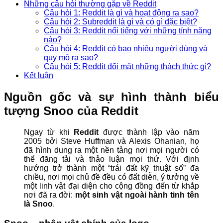
Những câu hỏi thường gặp về Reddit
Câu hỏi 1: Reddit là gì và hoạt động ra sao?
Câu hỏi 2: Subreddit là gì và có gì đặc biệt?
Câu hỏi 3: Reddit nổi tiếng với những tính năng
nào?
Câu hỏi 4: Reddit có bao nhiêu người dùng và
quy mô ra sao?
Câu hỏi 5: Reddit đối mặt những thách thức gì?
Kết luận
Nguồn gốc và sự hình thành biểu
tượng Snoo của Reddit
Ngay từ khi
Reddit
được thành lập vào năm
2005 bởi Steve Huffman và Alexis Ohanian, họ
đã hình dung ra một nền tảng nơi mọi người có
thể đăng tải và thảo luận mọi thứ. Với định
hướng trở thành một “trái đất kỹ thuật số” đa
chiều, nơi mọi chủ đề đều có đất diễn, ý tưởng về
một linh vật đại diện cho cộng đồng đến từ khắp
nơi đã ra đời:
một sinh vật ngoài hành tinh tên
là Snoo
.