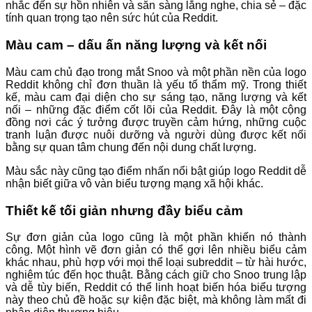
nhắc đến sự hồn nhiên và sẵn sàng lắng nghe, chia sẻ – đặc
tính quan trọng tạo nên sức hút của Reddit.
Màu cam – dấu ấn năng lượng và kết nối
Màu cam chủ đạo trong mắt Snoo và một phần nền của logo
Reddit không chỉ đơn thuần là yếu tố thẩm mỹ. Trong thiết
kế, màu cam đại diện cho sự sáng tạo, năng lượng và kết
nối – những đặc điểm cốt lõi của Reddit. Đây là một cộng
đồng nơi các ý tưởng được truyền cảm hứng, những cuộc
tranh luận được nuôi dưỡng và người dùng được kết nối
bằng sự quan tâm chung đến nội dung chất lượng.
Màu sắc này cũng tạo điểm nhấn nổi bật giúp logo Reddit dễ
nhận biết giữa vô vàn biểu tượng mạng xã hội khác.
Thiết kế tối giản nhưng đầy biểu cảm
Sự đơn giản của logo cũng là một phần khiến nó thành
công. Một hình vẽ đơn giản có thể gợi lên nhiều biểu cảm
khác nhau, phù hợp với mọi thể loại subreddit – từ hài hước,
nghiêm túc đến học thuật. Bằng cách giữ cho Snoo trung lập
và dễ tùy biến, Reddit có thể linh hoạt biến hóa biểu tượng
này theo chủ đề hoặc sự kiện đặc biệt, mà không làm mất đi