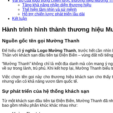
Vai trò của logo trong chiến lược thương hiệu Mường T
Tăng khả năng nhận diện thương hiệu
Thể hiện tầm nhìn và sứ mệnh
Hỗ trợ chiến lược phát triển lâu dài
Kết luận
Hành trình hình thành thương hiệu M
Nguồn gốc tên gọi Mường Thanh
Để hiểu rõ
ý nghĩa Logo Mường Thanh
, trước hết cần nhì
Thản với khách sạn đầu tiên tại Điện Biên – vùng đất nổi tiế
“Mường Thanh” không chỉ là một địa danh mà còn mang ý ngh
về sự trong lành, trù phú. Khi kết hợp lại, Mường Thanh biểu 
Việc chọn tên gọi này cho thương hiệu khách sạn cho thấy
nhưng vẫn có khả năng vươn tầm quốc tế.
Sự phát triển của hệ thống khách sạn
Từ một khách sạn đầu tiên tại Điện Biên, Mường Thanh đã nh
bao gồm nhiều phân khúc khác nhau như: