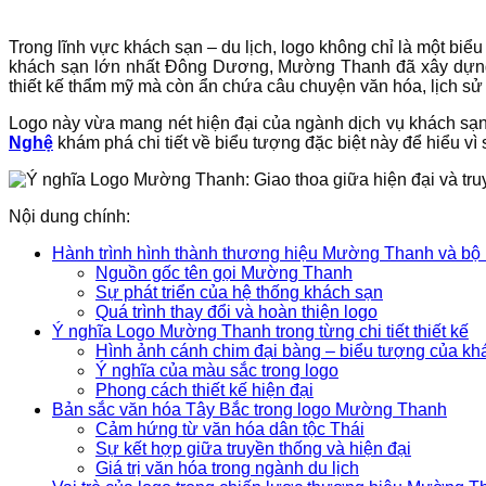
Trong lĩnh vực khách sạn – du lịch, logo không chỉ là một biể
khách sạn lớn nhất Đông Dương, Mường Thanh đã xây dựng 
thiết kế thẩm mỹ mà còn ẩn chứa câu chuyện văn hóa, lịch sử
Logo này vừa mang nét hiện đại của ngành dịch vụ khách sạn
Nghệ
khám phá chi tiết về biểu tượng đặc biệt này để hiểu vì
Nội dung chính:
Hành trình hình thành thương hiệu Mường Thanh và bộ 
Nguồn gốc tên gọi Mường Thanh
Sự phát triển của hệ thống khách sạn
Quá trình thay đổi và hoàn thiện logo
Ý nghĩa Logo Mường Thanh trong từng chi tiết thiết kế
Hình ảnh cánh chim đại bàng – biểu tượng của kh
Ý nghĩa của màu sắc trong logo
Phong cách thiết kế hiện đại
Bản sắc văn hóa Tây Bắc trong logo Mường Thanh
Cảm hứng từ văn hóa dân tộc Thái
Sự kết hợp giữa truyền thống và hiện đại
Giá trị văn hóa trong ngành du lịch