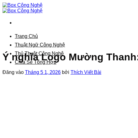
Bỏ
qua
nội
dung
Trang Chủ
Thuật Ngữ Công Nghệ
Thủ Thuật Công Nghệ
Ý nghĩa Logo Mường Thanh: 
Chia Sẻ Tổng Hợp
Đăng vào
Tháng 5 1, 2026
bởi
Thích Viết Bài