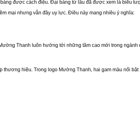
ại bàng được cách điệu. Đại bàng từ lâu đã được xem là biểu t
mềm mại nhưng vẫn đầy uy lực. Điều này mang nhiều ý nghĩa:
 Mường Thanh luôn hướng tới những tầm cao mới trong ngành d
điệp thương hiệu. Trong logo Mường Thanh, hai gam màu nổi bật