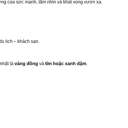
ượng của sức mạnh, tầm nhìn và khát vọng vươn xa.
u lịch – khách sạn.
 nhất là
vàng đồng
và
tím hoặc xanh đậm
.