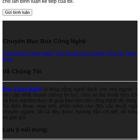
cho lần bình luận kế tiếp của tôi.
Chuyên Mục Box Công Nghệ
Thuật Ngữ Công Nghệ
Thủ Thuật Công Nghệ
Chia Sẻ Tổng
Hợp
Về Chúng Tôi
Box Công Nghệ
là blog công nghệ dành cho mọi người –
nơi cập nhật nhanh chóng tin tức, chia sẻ thủ thuật hữu ích
và kinh nghiệm thực tế giúp bạn làm chủ công nghệ dễ dàng.
Từ điện thoại, máy tính, phần mềm cho đến các thuật ngữ
chuyên ngành, tất cả đều được hướng dẫn chi tiết, dễ hiểu
và gần gũi.
Lưu ý nội dung: