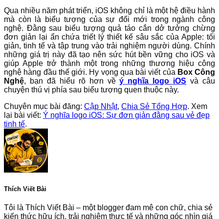
Qua nhiều năm phát triển, iOS không chỉ là một hệ điều hành
mà còn là biểu tượng của sự đổi mới trong ngành công
nghệ. Đằng sau biểu tượng quả táo cắn dở tưởng chừng
đơn giản lại ẩn chứa triết lý thiết kế sâu sắc của Apple: tối
giản, tinh tế và tập trung vào trải nghiệm người dùng. Chính
những giá trị này đã tạo nên sức hút bền vững cho iOS và
giúp Apple trở thành một trong những thương hiệu công
nghệ hàng đầu thế giới. Hy vọng qua bài viết của
Box Công
Nghệ
, bạn đã hiểu rõ hơn về
ý nghĩa logo iOS
và câu
chuyện thú vị phía sau biểu tượng quen thuộc này.
Chuyên mục bài đăng:
Cập Nhật
,
Chia Sẻ Tổng Hợp
. Xem
lại bài viết:
Ý nghĩa logo iOS: Sự đơn giản đằng sau vẻ đẹp
tinh tế
.
Thích Viết Bài
Tôi là Thích Viết Bài – một blogger đam mê con chữ, chia sẻ
kiến thức hữu ích, trải nghiệm thực tế và những góc nhìn giá