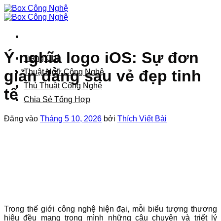
Bỏ
qua
nội
dung
Ý nghĩa logo iOS: Sự đơn
Trang Chủ
giản đằng sau vẻ đẹp tinh
Thuật Ngữ Công Nghệ
Thủ Thuật Công Nghệ
tế
Chia Sẻ Tổng Hợp
Đăng vào
Tháng 5 10, 2026
bởi
Thích Viết Bài
Trong thế giới công nghệ hiện đại, mỗi biểu tượng thương
hiệu đều mang trong mình những câu chuyện và triết lý