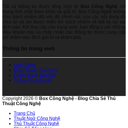
Tất cả thông tin được tổng hợp từ
Box Công Nghệ
chỉ
mang tính chất tham khảo và giải trí. Box Công Nghệ không
chịu trách nhiệm đối với độ chính xác của các nội dung đã
chia sẻ và xin được miễn trừ trách nhiệm về bất kỳ sự sai
lệch nào. Khi truy cập vào trang web, bạn đồng ý với những
điều khoản này và chấp nhận các thông tin được cung cấp
chỉ nhằm mục đích giải trí và khám phá.
Thông tin trang web
Giới Thiệu
Điều Khoản Sử Dụng
Chính Sách Bảo Mật
Thông Tin Liên Hệ
Copyright 2026 ©
Box Công Nghệ - Blog Chia Sẻ Thủ
Thuật Công Nghệ
Trang Chủ
Thuật Ngữ Công Nghệ
Thủ Thuật Công Nghệ