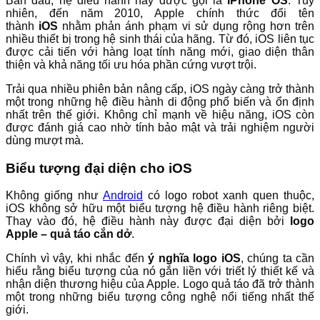
Ban đầu, hệ điều hành này được gọi là
iPhone OS
. Tuy
nhiên, đến năm 2010, Apple chính thức đổi tên
thành
iOS
nhằm phản ánh phạm vi sử dụng rộng hơn trên
nhiều thiết bị trong hệ sinh thái của hãng. Từ đó, iOS liên tục
được cải tiến với hàng loạt tính năng mới, giao diện thân
thiện và khả năng tối ưu hóa phần cứng vượt trội.
Trải qua nhiều phiên bản nâng cấp, iOS ngày càng trở thành
một trong những hệ điều hành di động phổ biến và ổn định
nhất trên thế giới. Không chỉ mạnh về hiệu năng, iOS còn
được đánh giá cao nhờ tính bảo mật và trải nghiệm người
dùng mượt mà.
Biểu tượng đại diện cho iOS
Không giống như
Android
có logo robot xanh quen thuộc,
iOS không sở hữu một biểu tượng hệ điều hành riêng biệt.
Thay vào đó, hệ điều hành này được đại diện bởi
logo
Apple – quả táo cắn dở
.
Chính vì vậy, khi nhắc đến
ý nghĩa logo iOS
, chúng ta cần
hiểu rằng biểu tượng của nó gắn liền với triết lý thiết kế và
nhận diện thương hiệu của Apple. Logo quả táo đã trở thành
một trong những biểu tượng công nghệ nổi tiếng nhất thế
giới.