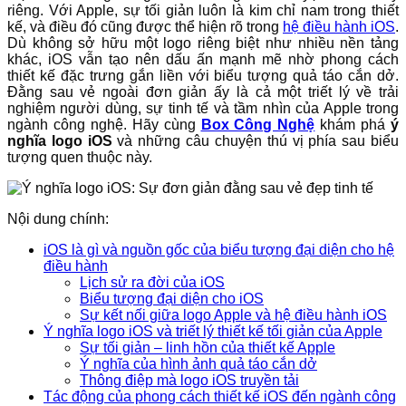
riêng. Với Apple, sự tối giản luôn là kim chỉ nam trong thiết
kế, và điều đó cũng được thể hiện rõ trong
hệ điều hành iOS
.
Dù không sở hữu một logo riêng biệt như nhiều nền tảng
khác, iOS vẫn tạo nên dấu ấn mạnh mẽ nhờ phong cách
thiết kế đặc trưng gắn liền với biểu tượng quả táo cắn dở.
Đằng sau vẻ ngoài đơn giản ấy là cả một triết lý về trải
nghiệm người dùng, sự tinh tế và tầm nhìn của Apple trong
ngành công nghệ. Hãy cùng
Box Công Nghệ
khám phá
ý
nghĩa logo iOS
và những câu chuyện thú vị phía sau biểu
tượng quen thuộc này.
Nội dung chính:
iOS là gì và nguồn gốc của biểu tượng đại diện cho hệ
điều hành
Lịch sử ra đời của iOS
Biểu tượng đại diện cho iOS
Sự kết nối giữa logo Apple và hệ điều hành iOS
Ý nghĩa logo iOS và triết lý thiết kế tối giản của Apple
Sự tối giản – linh hồn của thiết kế Apple
Ý nghĩa của hình ảnh quả táo cắn dở
Thông điệp mà logo iOS truyền tải
Tác động của phong cách thiết kế iOS đến ngành công