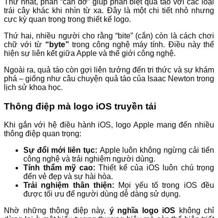
Thứ nhất, phần “cắn dở” giúp phân biệt quả táo với các loại
trái cây khác khi nhìn từ xa. Đây là một chi tiết nhỏ nhưng
cực kỳ quan trọng trong thiết kế logo.
Thứ hai, nhiều người cho rằng “bite” (cắn) còn là cách chơi
chữ với từ
“byte”
trong công nghệ máy tính. Điều này thể
hiện sự liên kết giữa Apple và thế giới công nghệ.
Ngoài ra, quả táo còn gợi liên tưởng đến tri thức và sự khám
phá – giống như câu chuyện quả táo của Isaac Newton trong
lịch sử khoa học.
Thông điệp mà logo iOS truyền tải
Khi gắn với hệ điều hành iOS, logo Apple mang đến nhiều
thông điệp quan trọng:
Sự đổi mới liên tục:
Apple luôn không ngừng cải tiến
công nghệ và trải nghiệm người dùng.
Tính thẩm mỹ cao:
Thiết kế của iOS luôn chú trọng
đến vẻ đẹp và sự hài hòa.
Trải nghiệm thân thiện:
Mọi yếu tố trong iOS đều
được tối ưu để người dùng dễ dàng sử dụng.
Nhờ những thông điệp này,
ý nghĩa logo iOS
không chỉ