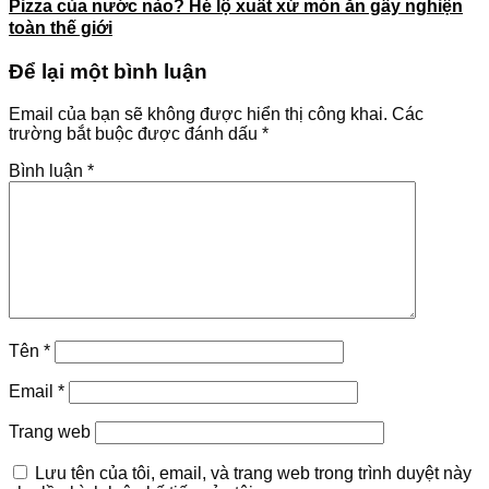
Pizza của nước nào? Hé lộ xuất xứ món ăn gây nghiện
toàn thế giới
Để lại một bình luận
Email của bạn sẽ không được hiển thị công khai.
Các
trường bắt buộc được đánh dấu
*
Bình luận
*
Tên
*
Email
*
Trang web
Lưu tên của tôi, email, và trang web trong trình duyệt này