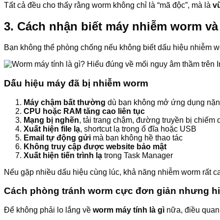
Tất cả đều cho thấy rằng worm không chỉ là “mã độc”, mà là
v
3. Cách nhận biết máy nhiễm worm và
Bạn không thể phòng chống nếu không biết dấu hiệu nhiễm wo
Dấu hiệu máy đã bị nhiễm worm
Máy chậm bất thường
dù bạn không mở ứng dụng nặ
CPU hoặc RAM tăng cao liên tục
Mạng bị nghẽn
, tải trang chậm, đường truyền bị chiếm
Xuất hiện file lạ
, shortcut lạ trong ổ đĩa hoặc USB
Email tự động gửi
mà bạn không hề thao tác
Không truy cập được website bảo mật
Xuất hiện tiến trình lạ
trong Task Manager
Nếu gặp nhiều dấu hiệu cùng lúc, khả năng nhiễm worm rất c
Cách phòng tránh worm cực đơn giản nhưng h
Để không phải lo lắng về
worm máy tính là gì
nữa, điều quan 