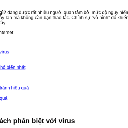
gì?
đang được rất nhiều người quan tâm bởi mức độ nguy hiểm 
lây lan mà không cần bạn thao tác. Chính sự “vô hình” đó khi
ây.
virus
hổ biến nhất
tránh hiệu quả
 quả
ách phân biệt với virus