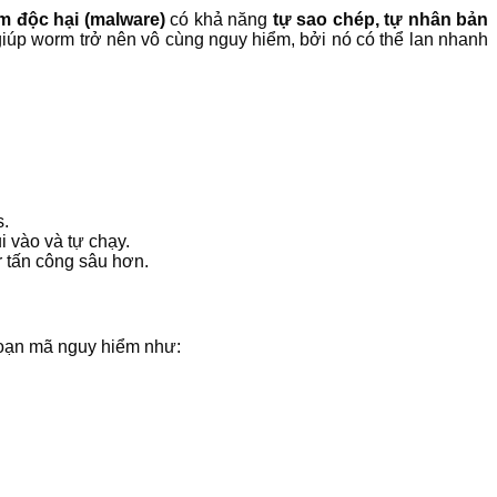
 độc hại (malware)
có khả năng
tự sao chép, tự nhân bản
giúp worm trở nên vô cùng nguy hiểm, bởi nó có thể lan nhanh
s.
i vào và tự chạy.
 tấn công sâu hơn.
đoạn mã nguy hiểm như: