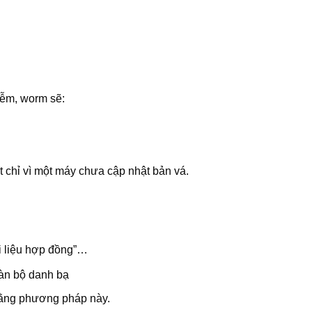
iễm, worm sẽ:
t chỉ vì một máy chưa cập nhật bản vá.
ài liệu hợp đồng”…
oàn bộ danh bạ
bằng phương pháp này.