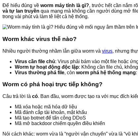
Để hiểu đúng về
worm máy tính là gì?
, trước hết cần nắm r
và tự lan truyền
qua mạng mà không cần người dùng mở file h
trong vài phút và làm tê liệt cả hệ thống.
Worm khác virus thế nào?
Nhiều người thường nhầm lẫn giữa worm và
virus
, nhưng thự
Virus cần file chủ
: Virus phải bám vào một file hoặc ứng
Worm tự hoạt động độc lập
: Không cần file chủ, khôn
Virus thường phá file
, còn
worm phá hệ thống mạng
Worm có phá hoại trực tiếp không?
Câu trả lời là
có
. Ban đầu, worm được tạo ra với mục đích ki
Mã xóa hoặc mã hóa dữ liệu
Mã đánh cắp tài khoản, mật khẩu
Mã tạo botnet để tấn công DDoS
Mã mở backdoor chiếm quyền điều khiển
Nói cách khác: worm vừa là “người vận chuyển” vừa là “vũ khí” 