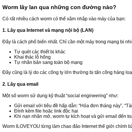
Worm lây lan qua những con đường nào?
Có rất nhiều cách worm có thể xâm nhập vào máy của bạn:
1. Lây qua Internet và mạng nội bộ (LAN)
Đây là cách phổ biến nhất. Chỉ cần một máy trong mạng bị nh
Tự quét các thiết bị khác
Khai thác lỗ hổng
Tự nhân bản sang toàn bộ mạng
Đây cũng là lý do các công ty lớn thường bị tấn công hàng loạ
2. Lây qua email
Một số worm sử dụng kỹ thuật “social engineering” như:
Gửi email với tiêu đề hấp dẫn: “Hóa đơn tháng này”, “T
Đính kèm file hoặc link độc hại
Khi nạn nhân mở, worm tự kích hoạt và gửi email đến t
Worm ILOVEYOU từng làm chao đảo Internet thế giới chính 