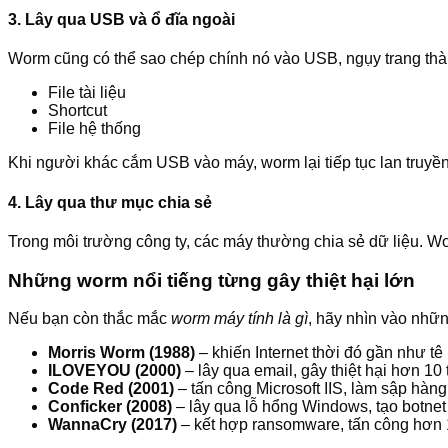
3. Lây qua USB và ổ đĩa ngoài
Worm cũng có thể sao chép chính nó vào USB, ngụy trang thà
File tài liệu
Shortcut
File hệ thống
Khi người khác cắm USB vào máy, worm lại tiếp tục lan truyền
4. Lây qua thư mục chia sẻ
Trong môi trường công ty, các máy thường chia sẻ dữ liệu. Wo
Những worm nổi tiếng từng gây thiệt hại lớn
Nếu bạn còn thắc mắc
worm máy tính là gì
, hãy nhìn vào nhữn
Morris Worm (1988)
– khiến Internet thời đó gần như tê l
ILOVEYOU (2000)
– lây qua email, gây thiệt hại hơn 10
Code Red (2001)
– tấn công Microsoft IIS, làm sập hàng
Conficker (2008)
– lây qua lỗ hổng Windows, tạo botnet
WannaCry (2017)
– kết hợp ransomware, tấn công hơn 