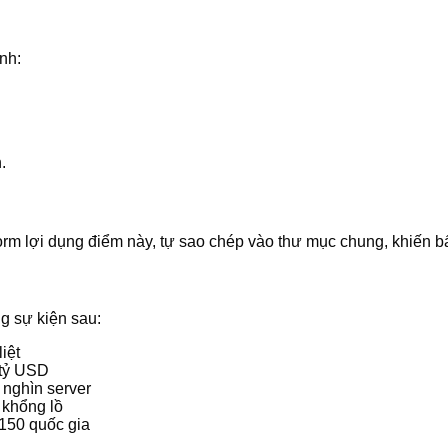
nh:
.
rm lợi dụng điểm này, tự sao chép vào thư mục chung, khiến bất
g sự kiện sau:
iệt
 tỷ USD
 nghìn server
 khổng lồ
150 quốc gia