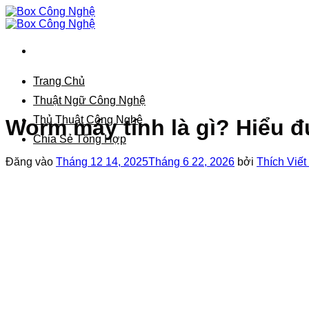
Bỏ
qua
nội
dung
Trang Chủ
Thuật Ngữ Công Nghệ
Thủ Thuật Công Nghệ
Worm máy tính là gì? Hiểu đ
Chia Sẻ Tổng Hợp
Đăng vào
Tháng 12 14, 2025
Tháng 6 22, 2026
bởi
Thích Viết