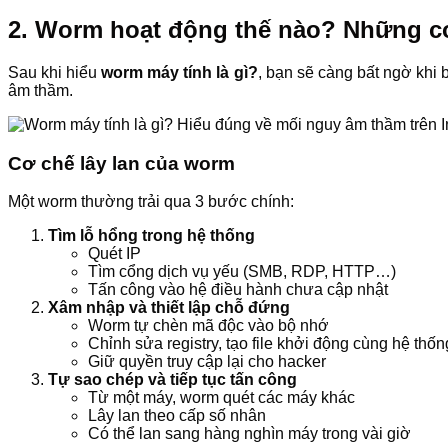
2. Worm hoạt động thế nào? Những co
Sau khi hiểu
worm máy tính là gì?
, bạn sẽ càng bất ngờ khi
âm thầm.
Cơ chế lây lan của worm
Một worm thường trải qua 3 bước chính:
Tìm lỗ hổng trong hệ thống
Quét IP
Tìm cổng dịch vụ yếu (SMB, RDP, HTTP…)
Tấn công vào hệ điều hành chưa cập nhật
Xâm nhập và thiết lập chỗ đứng
Worm tự chèn mã độc vào bộ nhớ
Chỉnh sửa registry, tạo file khởi động cùng hệ thốn
Giữ quyền truy cập lại cho hacker
Tự sao chép và tiếp tục tấn công
Từ một máy, worm quét các máy khác
Lây lan theo cấp số nhân
Có thể lan sang hàng nghìn máy trong vài giờ