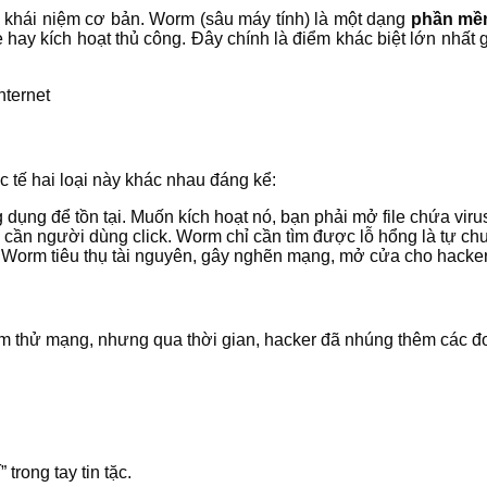
õ khái niệm cơ bản. Worm (sâu máy tính) là một dạng
phần mềm
ay kích hoạt thủ công. Đây chính là điểm khác biệt lớn nhất 
c tế hai loại này khác nhau đáng kể:
 dụng để tồn tại. Muốn kích hoạt nó, bạn phải mở file chứa viru
g cần người dùng click. Worm chỉ cần tìm được lỗ hổng là tự chu
: Worm tiêu thụ tài nguyên, gây nghẽn mạng, mở cửa cho hacker
ểm thử mạng, nhưng qua thời gian, hacker đã nhúng thêm các 
trong tay tin tặc.