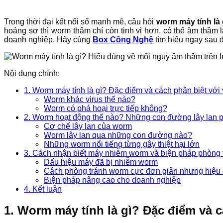
Trong thời đại kết nối số mạnh mẽ, câu hỏi
worm máy tính là 
hoảng sợ thì worm thậm chí còn tinh vi hơn, có thể âm thầm 
doanh nghiệp. Hãy cùng
Box Công Nghệ
tìm hiểu ngay sau đ
Nội dung chính:
1. Worm máy tính là gì? Đặc điểm và cách phân biệt với 
Worm khác virus thế nào?
Worm có phá hoại trực tiếp không?
2. Worm hoạt động thế nào? Những con đường lây lan p
Cơ chế lây lan của worm
Worm lây lan qua những con đường nào?
Những worm nổi tiếng từng gây thiệt hại lớn
3. Cách nhận biết máy nhiễm worm và biện pháp phòng 
Dấu hiệu máy đã bị nhiễm worm
Cách phòng tránh worm cực đơn giản nhưng hiệu
Biện pháp nâng cao cho doanh nghiệp
4. Kết luận
1. Worm máy tính là gì? Đặc điểm và c