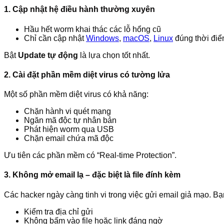
1. Cập nhật hệ điều hành thường xuyên
Hầu hết worm khai thác các lỗ hổng cũ
Chỉ cần cập nhật
Windows
,
macOS
,
Linux
đúng thời điể
Bật
Update tự động
là lựa chọn tốt nhất.
2. Cài đặt phần mềm diệt virus có tường lửa
Một số phần mềm diệt virus có khả năng:
Chặn hành vi quét mạng
Ngăn mã độc tự nhân bản
Phát hiện worm qua USB
Chặn email chứa mã độc
Ưu tiên các phần mềm có “Real-time Protection”.
3. Không mở email lạ – đặc biệt là file đính kèm
Các hacker ngày càng tinh vi trong việc gửi email giả mạo. Bạ
Kiểm tra địa chỉ gửi
Không bấm vào file hoặc link đáng ngờ