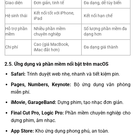
Giao diện
Đơn giản, tinh tế
Đa dạng, dễ tùy biến
Kết nối tốt với iPhone,
Hệ sinh thái
Kết nối hạn chế
iPad
Hỗ trợ phần
Nhiều phần mềm
Số lượng phần mềm đa
mềm
chuyên nghiệp
dạng hơn
Cao (giá MacBook,
Chi phí
Đa dạng giá thành
iMac đắt hơn)
2.5. Ứng dụng và phần mềm nổi bật trên macOS
Safari:
Trình duyệt web nhẹ, nhanh và tiết kiệm pin.
Pages, Numbers, Keynote:
Bộ ứng dụng văn phòng
miễn phí.
iMovie, GarageBand:
Dựng phim, tạo nhạc đơn giản.
Final Cut Pro, Logic Pro:
Phần mềm chuyên nghiệp cho
dựng phim, âm nhạc.
App Store:
Kho ứng dụng phong phú, an toàn.