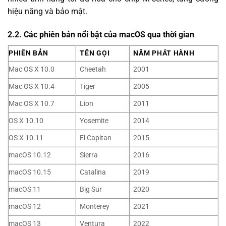
hiệu năng và bảo mật.
2.2. Các phiên bản nổi bật của macOS qua thời gian
PHIÊN BẢN
TÊN GỌI
NĂM PHÁT HÀNH
Mac OS X 10.0
Cheetah
2001
Mac OS X 10.4
Tiger
2005
Mac OS X 10.7
Lion
2011
OS X 10.10
Yosemite
2014
OS X 10.11
El Capitan
2015
macOS 10.12
Sierra
2016
macOS 10.15
Catalina
2019
macOS 11
Big Sur
2020
macOS 12
Monterey
2021
macOS 13
Ventura
2022