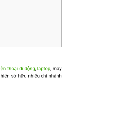
iện thoại di động
,
laptop
, máy
y hiện sở hữu nhiều chi nhánh