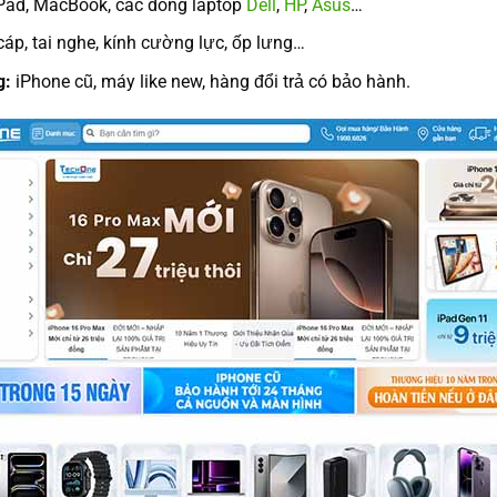
Pad, MacBook, các dòng laptop
Dell
,
HP
,
Asus
…
cáp, tai nghe, kính cường lực, ốp lưng…
g:
iPhone cũ, máy like new, hàng đổi trả có bảo hành.