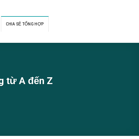
CHIA SẺ TỔNG HỢP
g từ A đến Z