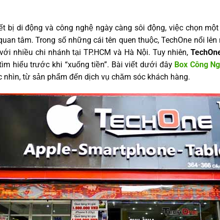
iết bị di động và công nghệ ngày càng sôi động, việc chọn m
 quan tâm. Trong số những cái tên quen thuộc, TechOne nổi lên
với nhiều chi nhánh tại TP.HCM và Hà Nội. Tuy nhiên,
TechOne
 tìm hiểu trước khi “xuống tiền”. Bài viết dưới đây
Box Công N
c nhìn, từ sản phẩm đến dịch vụ chăm sóc khách hàng.