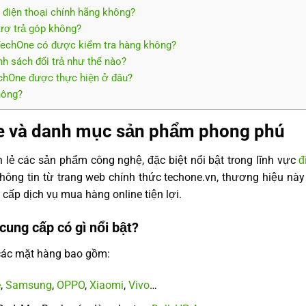
 điện thoại chính hãng không?
trợ trả góp không?
 TechOne có được kiểm tra hàng không?
nh sách đổi trả như thế nào?
echOne được thực hiện ở đâu?
hông?
e và danh mục sản phẩm phong phú
 lẻ các sản phẩm công nghệ, đặc biệt nổi bật trong lĩnh vực
đ
thông tin từ trang web chính thức techone.vn, thương hiệu nà
 cấp dịch vụ mua hàng online tiện lợi.
ung cấp có gì nổi bật?
các mặt hàng bao gồm:
e
,
Samsung
,
OPPO
,
Xiaomi
,
Vivo
…