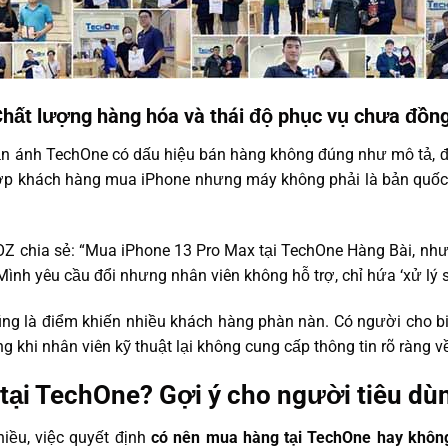
 Chất lượng hàng hóa và thái độ phục vụ chưa đồn
 phản ánh TechOne có dấu hiệu bán hàng không đúng như mô tả, 
hợp khách hàng mua iPhone nhưng máy không phải là bản quốc 
OZ chia sẻ: “Mua iPhone 13 Pro Max tại TechOne Hàng Bài, như
Mình yêu cầu đổi nhưng nhân viên không hỗ trợ, chỉ hứa ‘xử lý sa
ũng là điểm khiến nhiều khách hàng phàn nàn. Có người cho b
g khi nhân viên kỹ thuật lại không cung cấp thông tin rõ ràng v
ại TechOne? Gợi ý cho người tiêu dùn
hiều, việc quyết định
có nên mua hàng tại TechOne hay khô