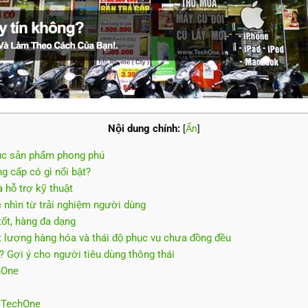
Nội dung chính:
[
Ẩn
]
ục sản phẩm phong phú
 cấp có gì nổi bật?
 hỗ trợ kỹ thuật
 nhìn từ trải nghiệm người dùng
tốt, hàng đa dạng
ất lượng hàng hóa và thái độ phục vụ chưa đồng đều
 Gợi ý cho người tiêu dùng thông thái
hOne
 TechOne