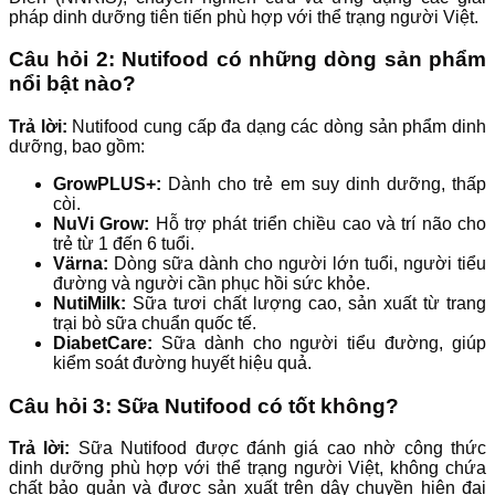
pháp dinh dưỡng tiên tiến phù hợp với thể trạng người Việt.
Câu hỏi 2: Nutifood có những dòng sản phẩm
nổi bật nào?
Trả lời:
Nutifood cung cấp đa dạng các dòng sản phẩm dinh
dưỡng, bao gồm:
GrowPLUS+:
Dành cho trẻ em suy dinh dưỡng, thấp
còi.
NuVi Grow:
Hỗ trợ phát triển chiều cao và trí não cho
trẻ từ 1 đến 6 tuổi.
Värna:
Dòng sữa dành cho người lớn tuổi, người tiểu
đường và người cần phục hồi sức khỏe.
NutiMilk:
Sữa tươi chất lượng cao, sản xuất từ trang
trại bò sữa chuẩn quốc tế.
DiabetCare:
Sữa dành cho người tiểu đường, giúp
kiểm soát đường huyết hiệu quả.
Câu hỏi 3: Sữa Nutifood có tốt không?
Trả lời:
Sữa Nutifood được đánh giá cao nhờ công thức
dinh dưỡng phù hợp với thể trạng người Việt, không chứa
chất bảo quản và được sản xuất trên dây chuyền hiện đại