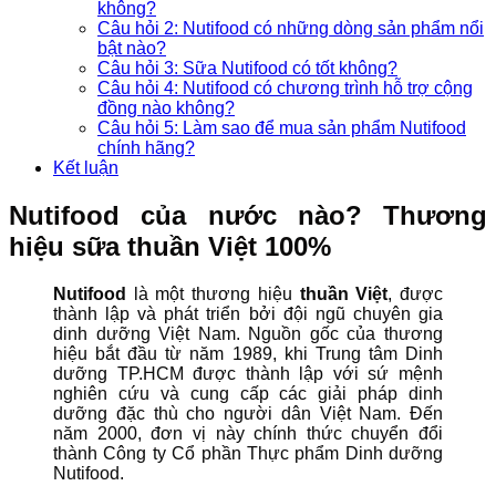
không?
Câu hỏi 2: Nutifood có những dòng sản phẩm nổi
bật nào?
Câu hỏi 3: Sữa Nutifood có tốt không?
Câu hỏi 4: Nutifood có chương trình hỗ trợ cộng
đồng nào không?
Câu hỏi 5: Làm sao để mua sản phẩm Nutifood
chính hãng?
Kết luận
Nutifood của nước nào? Thương
hiệu sữa thuần Việt 100%
Nutifood
là một thương hiệu
thuần Việt
, được
thành lập và phát triển bởi đội ngũ chuyên gia
dinh dưỡng Việt Nam. Nguồn gốc của thương
hiệu bắt đầu từ năm 1989, khi Trung tâm Dinh
dưỡng TP.HCM được thành lập với sứ mệnh
nghiên cứu và cung cấp các giải pháp dinh
dưỡng đặc thù cho người dân Việt Nam. Đến
năm 2000, đơn vị này chính thức chuyển đổi
thành Công ty Cổ phần Thực phẩm Dinh dưỡng
Nutifood.