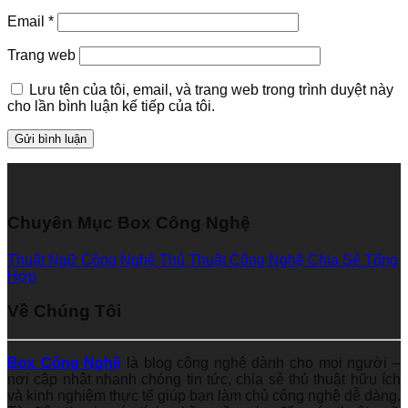
Email
*
Trang web
Lưu tên của tôi, email, và trang web trong trình duyệt này
cho lần bình luận kế tiếp của tôi.
Chuyên Mục Box Công Nghệ
Thuật Ngữ Công Nghệ
Thủ Thuật Công Nghệ
Chia Sẻ Tổng
Hợp
Về Chúng Tôi
Box Công Nghệ
là blog công nghệ dành cho mọi người –
nơi cập nhật nhanh chóng tin tức, chia sẻ thủ thuật hữu ích
và kinh nghiệm thực tế giúp bạn làm chủ công nghệ dễ dàng.