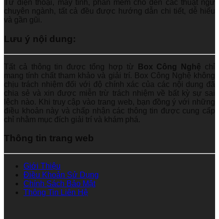
Từ điện thoại, máy tính, phần mềm cho đến các thuật ngữ
chuyên ngành, tất cả đều được hướng dẫn chi tiết, dễ hiểu
và gần gũi.
Lưu ý nội dung:
Tất cả thông tin được tổng hợp từ
Box Công Nghệ
chỉ
mang tính chất tham khảo và giải trí. Box Công Nghệ không
chịu trách nhiệm đối với độ chính xác của các nội dung đã
chia sẻ và xin được miễn trừ trách nhiệm về bất kỳ sự sai
lệch nào. Khi truy cập vào trang web, bạn đồng ý với những
điều khoản này và chấp nhận các thông tin được cung cấp
chỉ nhằm mục đích giải trí và khám phá.
Thông tin trang web
Giới Thiệu
Điều Khoản Sử Dụng
Chính Sách Bảo Mật
Thông Tin Liên Hệ