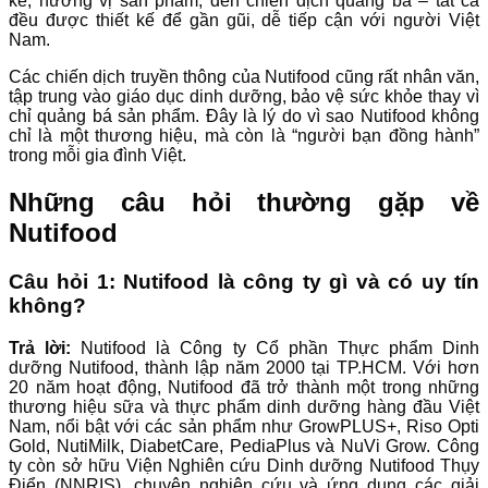
kế, hương vị sản phẩm, đến chiến dịch quảng bá – tất cả
đều được thiết kế để gần gũi, dễ tiếp cận với người Việt
Nam.
Các chiến dịch truyền thông của Nutifood cũng rất nhân văn,
tập trung vào giáo dục dinh dưỡng, bảo vệ sức khỏe thay vì
chỉ quảng bá sản phẩm. Đây là lý do vì sao Nutifood không
chỉ là một thương hiệu, mà còn là “người bạn đồng hành”
trong mỗi gia đình Việt.
Những câu hỏi thường gặp về
Nutifood
Câu hỏi 1: Nutifood là công ty gì và có uy tín
không?
Trả lời:
Nutifood là Công ty Cổ phần Thực phẩm Dinh
dưỡng Nutifood, thành lập năm 2000 tại TP.HCM. Với hơn
20 năm hoạt động, Nutifood đã trở thành một trong những
thương hiệu sữa và thực phẩm dinh dưỡng hàng đầu Việt
Nam, nổi bật với các sản phẩm như GrowPLUS+, Riso Opti
Gold, NutiMilk, DiabetCare, PediaPlus và NuVi Grow. Công
ty còn sở hữu Viện Nghiên cứu Dinh dưỡng Nutifood Thụy
Điển (NNRIS), chuyên nghiên cứu và ứng dụng các giải