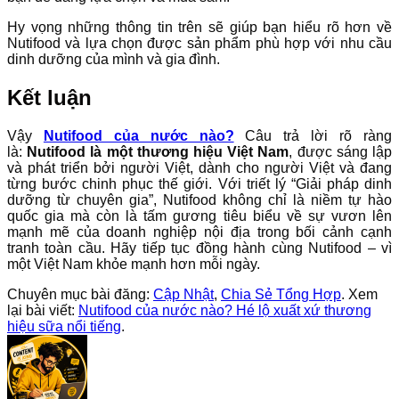
Hy vọng những thông tin trên sẽ giúp bạn hiểu rõ hơn về
Nutifood và lựa chọn được sản phẩm phù hợp với nhu cầu
dinh dưỡng của mình và gia đình.
Kết luận
Vậy
Nutifood của nước nào?
Câu trả lời rõ ràng
là:
Nutifood là một thương hiệu Việt Nam
, được sáng lập
và phát triển bởi người Việt, dành cho người Việt và đang
từng bước chinh phục thế giới. Với triết lý “Giải pháp dinh
dưỡng từ chuyên gia”, Nutifood không chỉ là niềm tự hào
quốc gia mà còn là tấm gương tiêu biểu về sự vươn lên
mạnh mẽ của doanh nghiệp nội địa trong bối cảnh cạnh
tranh toàn cầu. Hãy tiếp tục đồng hành cùng Nutifood – vì
một Việt Nam khỏe mạnh hơn mỗi ngày.
Chuyên mục bài đăng:
Cập Nhật
,
Chia Sẻ Tổng Hợp
. Xem
lại bài viết:
Nutifood của nước nào? Hé lộ xuất xứ thương
hiệu sữa nổi tiếng
.