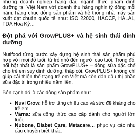
những doanh nghiệp hàng đầu ngành thực phẩm dinh
dưỡng tại Việt Nam với doanh thu hàng nghìn tỷ đồng mỗi
năm, hàng chục dòng sản phẩm và hệ thống nhà máy sản
xuất đạt chuẩn quốc tế như: ISO 22000, HACCP, HALAL,
FDA Hoa Kỳ…
Đột phá với GrowPLUS+ và hệ sinh thái dinh
dưỡng
Nutifood từng bước xây dựng hệ sinh thái sản phẩm phù
hợp với mọi độ tuổi, từ trẻ nhỏ đến người cao tuổi. Trong đó,
nổi bật nhất là sản phẩm GrowPLUS+ – dòng sữa đặc chế
cho trẻ em suy dinh dưỡng, thấp còi. GrowPLUS+ không chỉ
giúp cải thiện thể trạng trẻ em Việt mà còn dẫn đầu thị phần
sữa đặc trị trong nhiều năm liền.
Bên cạnh đó là các dòng sản phẩm như:
Nuvi Grow:
hỗ trợ tăng chiều cao và sức đề kháng cho
trẻ em.
Värna:
sữa công thức cao cấp dành cho người lớn
tuổi.
Nubone, Diabet Care, Metacare…
phục vụ các nhu
cầu chuyên biệt khác.