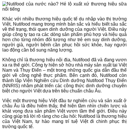
Khác với nhiều thương hiệu quốc tế du nhập vào thị trường
Việt, Nutifood mang trong mình bản sắc và hiểu biết sâu sắc
về thể trạng, thói quen dinh dưỡng của người Việt. Điều này
giúp công ty tạo ra các dòng sản phẩm phù hợp và hiệu quả
hơn cho từng nhóm đối tượng như trẻ em suy dinh dưỡng,
người già, người bệnh cần phục hồi sức khỏe, hay người
lao động cần bổ sung năng lượng.
Không chỉ là thương hiệu nội địa, Nutifood đã và đang vươn
xa ra thế giới. Công ty hiện sở hữu nhà máy sản xuất tại Việt
Nam và Thụy Điển – một trong những quốc gia dẫn đầu thế
giới về công nghệ thực phẩm. Bên cạnh đó, Nutifood còn
thành lập Viện Nghiên cứu Dinh dưỡng Nutifood Thụy Điển
(NNRIS) nhằm phát triển các công thức dinh dưỡng chuyên
biệt cho người Việt dựa trên tiêu chuẩn châu Âu.
Việc một thương hiệu Việt đầu tư nghiên cứu và sản xuất ở
châu Âu là điều hiếm thấy, thể hiện tầm nhìn chiến lược và
khát vọng đưa sản phẩm Việt vươn tầm thế giới. Điều này
cũng giúp trả lời rõ ràng cho câu hỏi: Nutifood là thương hiệu
của Việt Nam, tự hào mang trí tuệ Việt đi chinh phục thị
trường quốc tế.