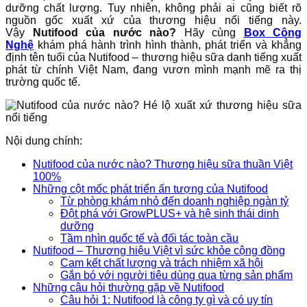
dưỡng chất lượng. Tuy nhiên, không phải ai cũng biết rõ
nguồn gốc xuất xứ của thương hiệu nổi tiếng này.
Vậy
Nutifood của nước nào?
Hãy cùng
Box Công
Nghệ
khám phá hành trình hình thành, phát triển và khẳng
định tên tuổi của Nutifood – thương hiệu sữa danh tiếng xuất
phát từ chính Việt Nam, đang vươn mình mạnh mẽ ra thị
trường quốc tế.
Nội dung chính:
Nutifood của nước nào? Thương hiệu sữa thuần Việt
100%
Những cột mốc phát triển ấn tượng của Nutifood
Từ phòng khám nhỏ đến doanh nghiệp ngàn tỷ
Đột phá với GrowPLUS+ và hệ sinh thái dinh
dưỡng
Tầm nhìn quốc tế và đối tác toàn cầu
Nutifood – Thương hiệu Việt vì sức khỏe cộng đồng
Cam kết chất lượng và trách nhiệm xã hội
Gắn bó với người tiêu dùng qua từng sản phẩm
Những câu hỏi thường gặp về Nutifood
Câu hỏi 1: Nutifood là công ty gì và có uy tín