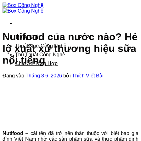
Bỏ
qua
nội
dung
Nutifood của nước nào? Hé
Trang Chủ
lộ xuất xứ thương hiệu sữa
Thuật Ngữ Công Nghệ
Thủ Thuật Công Nghệ
nổi tiếng
Chia Sẻ Tổng Hợp
Đăng vào
Tháng 8 6, 2026
bởi
Thích Viết Bài
Nutifood
– cái tên đã trở nên thân thuộc với biết bao gia
đình Việt Nam nhờ các sản phẩm sữa và thực phẩm dinh