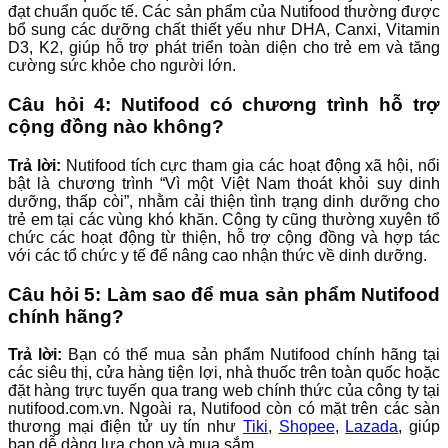
đạt chuẩn quốc tế. Các sản phẩm của Nutifood thường được
bổ sung các dưỡng chất thiết yếu như DHA, Canxi, Vitamin
D3, K2, giúp hỗ trợ phát triển toàn diện cho trẻ em và tăng
cường sức khỏe cho người lớn.
Câu hỏi 4: Nutifood có chương trình hỗ trợ
cộng đồng nào không?
Trả lời:
Nutifood tích cực tham gia các hoạt động xã hội, nổi
bật là chương trình “Vì một Việt Nam thoát khỏi suy dinh
dưỡng, thấp còi”, nhằm cải thiện tình trạng dinh dưỡng cho
trẻ em tại các vùng khó khăn. Công ty cũng thường xuyên tổ
chức các hoạt động từ thiện, hỗ trợ cộng đồng và hợp tác
với các tổ chức y tế để nâng cao nhận thức về dinh dưỡng.
Câu hỏi 5: Làm sao để mua sản phẩm Nutifood
chính hãng?
Trả lời:
Bạn có thể mua sản phẩm Nutifood chính hãng tại
các siêu thị, cửa hàng tiện lợi, nhà thuốc trên toàn quốc hoặc
đặt hàng trực tuyến qua trang web chính thức của công ty tại
nutifood.com.vn. Ngoài ra, Nutifood còn có mặt trên các sàn
thương mại điện tử uy tín như
Tiki
,
Shopee
,
Lazada
, giúp
bạn dễ dàng lựa chọn và mua sắm.