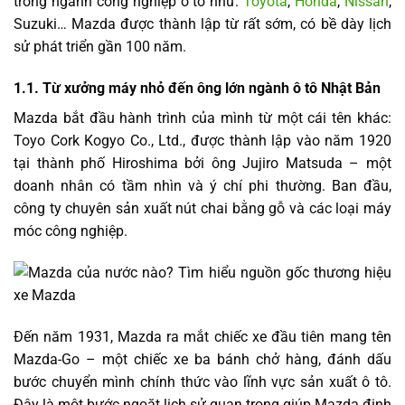
trong ngành công nghiệp ô tô như:
Toyota
,
Honda
,
Nissan
,
Suzuki… Mazda được thành lập từ rất sớm, có bề dày lịch
sử phát triển gần 100 năm.
1.1. Từ xưởng máy nhỏ đến ông lớn ngành ô tô Nhật Bản
Mazda bắt đầu hành trình của mình từ một cái tên khác:
Toyo Cork Kogyo Co., Ltd., được thành lập vào năm 1920
tại thành phố Hiroshima bởi ông Jujiro Matsuda – một
doanh nhân có tầm nhìn và ý chí phi thường. Ban đầu,
công ty chuyên sản xuất nút chai bằng gỗ và các loại máy
móc công nghiệp.
Đến năm 1931, Mazda ra mắt chiếc xe đầu tiên mang tên
Mazda-Go – một chiếc xe ba bánh chở hàng, đánh dấu
bước chuyển mình chính thức vào lĩnh vực sản xuất ô tô.
Đây là một bước ngoặt lịch sử quan trọng giúp Mazda định