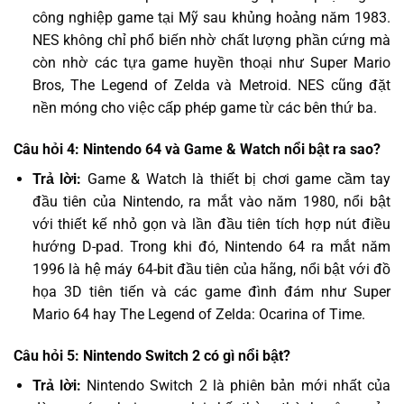
công nghiệp game tại Mỹ sau khủng hoảng năm 1983.
NES không chỉ phổ biến nhờ chất lượng phần cứng mà
còn nhờ các tựa game huyền thoại như Super Mario
Bros, The Legend of Zelda và Metroid. NES cũng đặt
nền móng cho việc cấp phép game từ các bên thứ ba.
Câu hỏi 4: Nintendo 64 và Game & Watch nổi bật ra sao?
Trả lời:
Game & Watch là thiết bị chơi game cầm tay
đầu tiên của Nintendo, ra mắt vào năm 1980, nổi bật
với thiết kế nhỏ gọn và lần đầu tiên tích hợp nút điều
hướng D-pad. Trong khi đó, Nintendo 64 ra mắt năm
1996 là hệ máy 64-bit đầu tiên của hãng, nổi bật với đồ
họa 3D tiên tiến và các game đình đám như Super
Mario 64 hay The Legend of Zelda: Ocarina of Time.
Câu hỏi 5: Nintendo Switch 2 có gì nổi bật?
Trả lời:
Nintendo Switch 2 là phiên bản mới nhất của