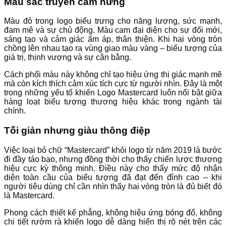
Màu sắc truyền cảm hứng
Màu đỏ trong logo biểu trưng cho năng lượng, sức mạnh,
đam mê và sự chủ động. Màu cam đại diện cho sự đổi mới,
sáng tạo và cảm giác ấm áp, thân thiện. Khi hai vòng tròn
chồng lên nhau tạo ra vùng giao màu vàng – biểu tượng của
giá trị, thịnh vượng và sự cân bằng.
Cách phối màu này không chỉ tạo hiệu ứng thị giác mạnh mẽ
mà còn kích thích cảm xúc tích cực từ người nhìn. Đây là một
trong những yếu tố khiến Logo Mastercard luôn nổi bật giữa
hàng loạt biểu tượng thương hiệu khác trong ngành tài
chính.
Tối giản nhưng giàu thông điệp
Việc loại bỏ chữ “Mastercard” khỏi logo từ năm 2019 là bước
đi đầy táo bạo, nhưng đồng thời cho thấy chiến lược thương
hiệu cực kỳ thông minh. Điều này cho thấy mức độ nhận
diện toàn cầu của biểu tượng đã đạt đến đỉnh cao – khi
người tiêu dùng chỉ cần nhìn thấy hai vòng tròn là đủ biết đó
là Mastercard.
Phong cách thiết kế phẳng, không hiệu ứng bóng đổ, không
chi tiết rườm rà khiến logo dễ dàng hiển thị rõ nét trên các