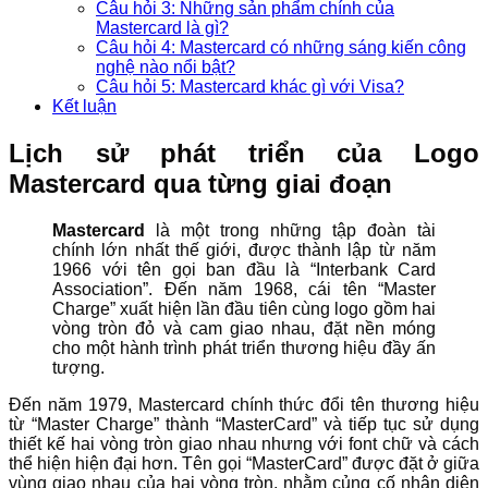
Câu hỏi 3: Những sản phẩm chính của
Mastercard là gì?
Câu hỏi 4: Mastercard có những sáng kiến công
nghệ nào nổi bật?
Câu hỏi 5: Mastercard khác gì với Visa?
Kết luận
Lịch sử phát triển của Logo
Mastercard qua từng giai đoạn
Mastercard
là một trong những tập đoàn tài
chính lớn nhất thế giới, được thành lập từ năm
1966 với tên gọi ban đầu là “Interbank Card
Association”. Đến năm 1968, cái tên “Master
Charge” xuất hiện lần đầu tiên cùng logo gồm hai
vòng tròn đỏ và cam giao nhau, đặt nền móng
cho một hành trình phát triển thương hiệu đầy ấn
tượng.
Đến năm 1979, Mastercard chính thức đổi tên thương hiệu
từ “Master Charge” thành “MasterCard” và tiếp tục sử dụng
thiết kế hai vòng tròn giao nhau nhưng với font chữ và cách
thể hiện hiện đại hơn. Tên gọi “MasterCard” được đặt ở giữa
vùng giao nhau của hai vòng tròn, nhằm củng cố nhận diện