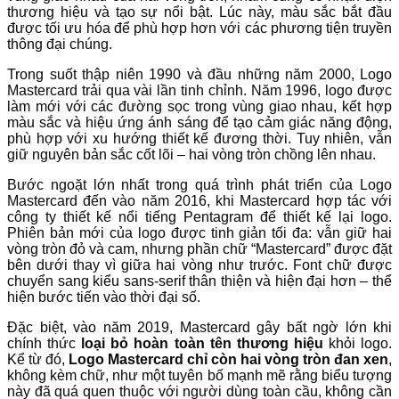
thương hiệu và tạo sự nổi bật. Lúc này, màu sắc bắt đầu
được tối ưu hóa để phù hợp hơn với các phương tiện truyền
thông đại chúng.
Trong suốt thập niên 1990 và đầu những năm 2000, Logo
Mastercard trải qua vài lần tinh chỉnh. Năm 1996, logo được
làm mới với các đường sọc trong vùng giao nhau, kết hợp
màu sắc và hiệu ứng ánh sáng để tạo cảm giác năng động,
phù hợp với xu hướng thiết kế đương thời. Tuy nhiên, vẫn
giữ nguyên bản sắc cốt lõi – hai vòng tròn chồng lên nhau.
Bước ngoặt lớn nhất trong quá trình phát triển của Logo
Mastercard đến vào năm 2016, khi Mastercard hợp tác với
công ty thiết kế nổi tiếng Pentagram để thiết kế lại logo.
Phiên bản mới của logo được tinh giản tối đa: vẫn giữ hai
vòng tròn đỏ và cam, nhưng phần chữ “Mastercard” được đặt
bên dưới thay vì giữa hai vòng như trước. Font chữ được
chuyển sang kiểu sans-serif thân thiện và hiện đại hơn – thể
hiện bước tiến vào thời đại số.
Đặc biệt, vào năm 2019, Mastercard gây bất ngờ lớn khi
chính thức
loại bỏ hoàn toàn tên thương hiệu
khỏi logo.
Kể từ đó,
Logo Mastercard chỉ còn hai vòng tròn đan xen
,
không kèm chữ, như một tuyên bố mạnh mẽ rằng biểu tượng
này đã quá quen thuộc với người dùng toàn cầu, không cần