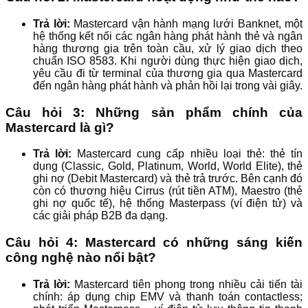
Trả lời:
Mastercard vận hành mạng lưới Banknet, một
hệ thống kết nối các ngân hàng phát hành thẻ và ngân
hàng thương gia trên toàn cầu, xử lý giao dịch theo
chuẩn ISO 8583. Khi người dùng thực hiện giao dịch,
yêu cầu đi từ terminal của thương gia qua Mastercard
đến ngân hàng phát hành và phản hồi lại trong vài giây.
Câu hỏi 3: Những sản phẩm chính của
Mastercard là gì?
Trả lời:
Mastercard cung cấp nhiều loại thẻ: thẻ tín
dụng (Classic, Gold, Platinum, World, World Elite), thẻ
ghi nợ (Debit Mastercard) và thẻ trả trước. Bên cạnh đó
còn có thương hiệu Cirrus (rút tiền ATM), Maestro (thẻ
ghi nợ quốc tế), hệ thống Masterpass (ví điện tử) và
các giải pháp B2B đa dạng.
Câu hỏi 4: Mastercard có những sáng kiến
công nghệ nào nổi bật?
Trả lời:
Mastercard tiên phong trong nhiều cải tiến tài
chính: áp dụng chip EMV và thanh toán contactless;