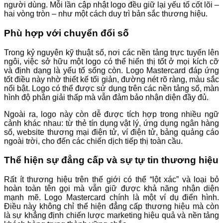
người dùng. Mỗi lần cập nhật logo đều giữ lại yếu tố cốt lõi –
hai vòng tròn – như một cách duy trì bản sắc thương hiệu.
Phù hợp với chuyển đổi số
Trong kỷ nguyên kỹ thuật số, nơi các nền tảng trực tuyến lên
ngôi, việc sở hữu một logo có thể hiển thị tốt ở mọi kích cỡ
và định dạng là yếu tố sống còn. Logo Mastercard đáp ứng
tốt điều này nhờ thiết kế tối giản, đường nét rõ ràng, màu sắc
nổi bật. Logo có thể được sử dụng trên các nền tảng số, màn
hình độ phân giải thấp mà vẫn đảm bảo nhận diện đầy đủ.
Ngoài ra, logo này còn dễ được tích hợp trong nhiều ngữ
cảnh khác nhau: từ thẻ tín dụng vật lý, ứng dụng ngân hàng
số, website thương mại điện tử, ví điện tử, bảng quảng cáo
ngoài trời, cho đến các chiến dịch tiếp thị toàn cầu.
Thể hiện sự đẳng cấp và sự tự tin thương hiệu
Rất ít thương hiệu trên thế giới có thể “lột xác” và loại bỏ
hoàn toàn tên gọi mà vẫn giữ được khả năng nhận diện
mạnh mẽ. Logo Mastercard chính là một ví dụ điển hình.
Điều này không chỉ thể hiện đẳng cấp thương hiệu mà còn
là sự khẳng định chiến lược marketing hiệu quả và nền tảng