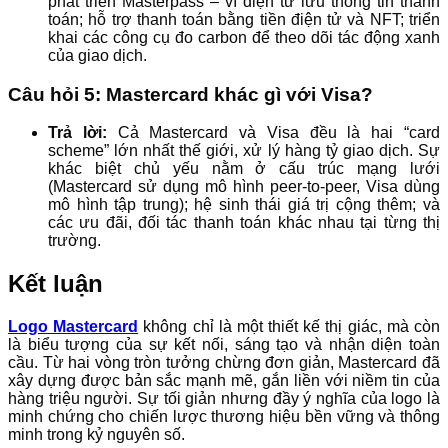
phát triển Masterpass – ví điện tử lưu thông tin thanh
toán; hỗ trợ thanh toán bằng tiền điện tử và NFT; triển
khai các công cụ đo carbon để theo dõi tác động xanh
của giao dịch.
Câu hỏi 5: Mastercard khác gì với Visa?
Trả lời:
Cả Mastercard và Visa đều là hai “card
scheme” lớn nhất thế giới, xử lý hàng tỷ giao dịch. Sự
khác biệt chủ yếu nằm ở cấu trúc mạng lưới
(Mastercard sử dụng mô hình peer‑to‑peer, Visa dùng
mô hình tập trung); hệ sinh thái giá trị cộng thêm; và
các ưu đãi, đối tác thanh toán khác nhau tại từng thị
trường.
Kết luận
Logo Mastercard
không chỉ là một thiết kế thị giác, mà còn
là biểu tượng của sự kết nối, sáng tạo và nhận diện toàn
cầu. Từ hai vòng tròn tưởng chừng đơn giản, Mastercard đã
xây dựng được bản sắc mạnh mẽ, gắn liền với niềm tin của
hàng triệu người. Sự tối giản nhưng đầy ý nghĩa của logo là
minh chứng cho chiến lược thương hiệu bền vững và thông
minh trong kỷ nguyên số.