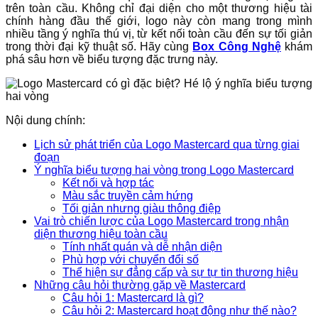
trên toàn cầu. Không chỉ đại diện cho một thương hiệu tài
chính hàng đầu thế giới, logo này còn mang trong mình
nhiều tầng ý nghĩa thú vị, từ kết nối toàn cầu đến sự tối giản
trong thời đại kỹ thuật số. Hãy cùng
Box Công Nghệ
khám
phá sâu hơn về biểu tượng đặc trưng này.
Nội dung chính:
Lịch sử phát triển của Logo Mastercard qua từng giai
đoạn
Ý nghĩa biểu tượng hai vòng trong Logo Mastercard
Kết nối và hợp tác
Màu sắc truyền cảm hứng
Tối giản nhưng giàu thông điệp
Vai trò chiến lược của Logo Mastercard trong nhận
diện thương hiệu toàn cầu
Tính nhất quán và dễ nhận diện
Phù hợp với chuyển đổi số
Thể hiện sự đẳng cấp và sự tự tin thương hiệu
Những câu hỏi thường gặp về Mastercard
Câu hỏi 1: Mastercard là gì?
Câu hỏi 2: Mastercard hoạt động như thế nào?