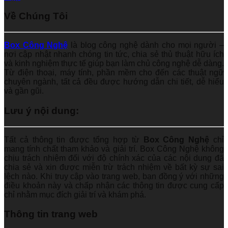
Về Chúng Tôi
Box Công Nghệ
là blog công nghệ dành cho mọi người –
nơi cập nhật nhanh chóng tin tức, chia sẻ thủ thuật hữu ích
và kinh nghiệm thực tế giúp bạn làm chủ công nghệ dễ dàng.
Từ điện thoại, máy tính, phần mềm cho đến các thuật ngữ
chuyên ngành, tất cả đều được hướng dẫn chi tiết, dễ hiểu
và gần gũi.
Lưu ý nội dung:
Tất cả thông tin được tổng hợp từ
Box Công Nghệ
chỉ
mang tính chất tham khảo và giải trí. Box Công Nghệ không
chịu trách nhiệm đối với độ chính xác của các nội dung đã
chia sẻ và xin được miễn trừ trách nhiệm về bất kỳ sự sai
lệch nào. Khi truy cập vào trang web, bạn đồng ý với những
điều khoản này và chấp nhận các thông tin được cung cấp
chỉ nhằm mục đích giải trí và khám phá.
Thông tin trang web