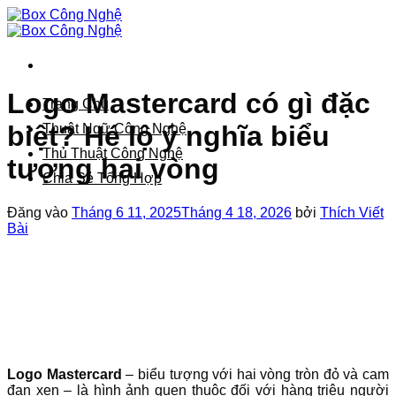
Bỏ
qua
nội
dung
Logo Mastercard có gì đặc
Trang Chủ
biệt? Hé lộ ý nghĩa biểu
Thuật Ngữ Công Nghệ
Thủ Thuật Công Nghệ
tượng hai vòng
Chia Sẻ Tổng Hợp
Đăng vào
Tháng 6 11, 2025
Tháng 4 18, 2026
bởi
Thích Viết
Bài
Logo Mastercard
– biểu tượng với hai vòng tròn đỏ và cam
đan xen – là hình ảnh quen thuộc đối với hàng triệu người