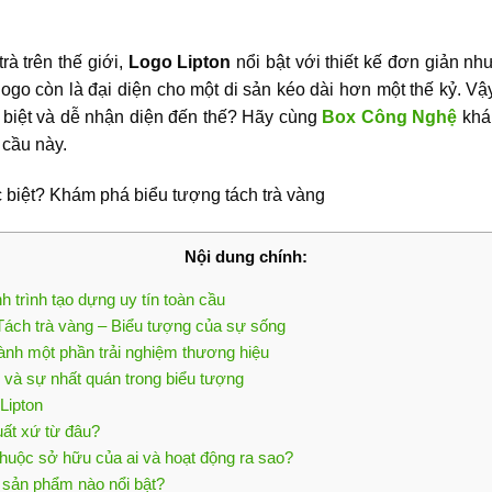
à trên thế giới,
Logo Lipton
nổi bật với thiết kế đơn giản n
logo còn là đại diện cho một di sản kéo dài hơn một thế kỷ. Vậ
c biệt và dễ nhận diện đến thế? Hãy cùng
Box Công Nghệ
khám
 cầu này.
Nội dung chính:
 trình tạo dựng uy tín toàn cầu
: Tách trà vàng – Biểu tượng của sự sống
hành một phần trải nghiệm thương hiệu
 và sự nhất quán trong biểu tượng
Lipton
xuất xứ từ đâu?
 thuộc sở hữu của ai và hoạt động ra sao?
 sản phẩm nào nổi bật?