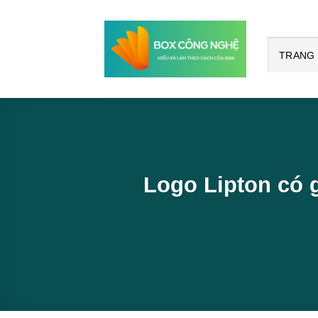
Bỏ
qua
nội
TRANG
dung
Logo Lipton có 