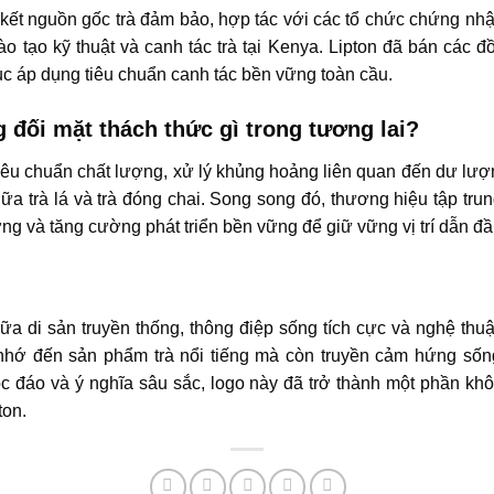
ết nguồn gốc trà đảm bảo, hợp tác với các tổ chức chứng nhận
o tạo kỹ thuật và canh tác trà tại Kenya. Lipton đã bán các đồ
ục áp dụng tiêu chuẩn canh tác bền vững toàn cầu.
g đối mặt thách thức gì trong tương lai?
 tiêu chuẩn chất lượng, xử lý khủng hoảng liên quan đến dư lượ
giữa trà lá và trà đóng chai. Song song đó, thương hiệu tập t
ờng và tăng cường phát triển bền vững để giữ vững vị trí dẫn đầ
iữa di sản truyền thống, thông điệp sống tích cực và nghệ thuật
i nhớ đến sản phẩm trà nổi tiếng mà còn truyền cảm hứng số
 đáo và ý nghĩa sâu sắc, logo này đã trở thành một phần khôn
ton.