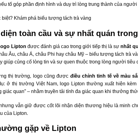
ếu tố góp phần định hình và duy trì lòng trung thành của người t
diện toàn cầu và sự nhất quán tron
ogo Lipton
được đánh giá cao trong giới tiếp thị là sự
nhất qu
 châu Âu, châu Á, châu Phi hay châu Mỹ – biểu tượng tách trà 
y giúp củng cố lòng tin và sự quen thuộc trong lòng người tiêu 
ừng thị trường, logo cũng được
điều chỉnh tinh tế về màu sắ
 dụ: ở thị trường Việt Nam, logo Lipton thường xuất hiện kèm
g giác quan” – nhằm truyền tải tính đa giác quan khi thưởng thức
 nhưng vẫn giữ được cốt lõi nhận diện thương hiệu là minh ch
u của Lipton.
hường gặp về Lipton