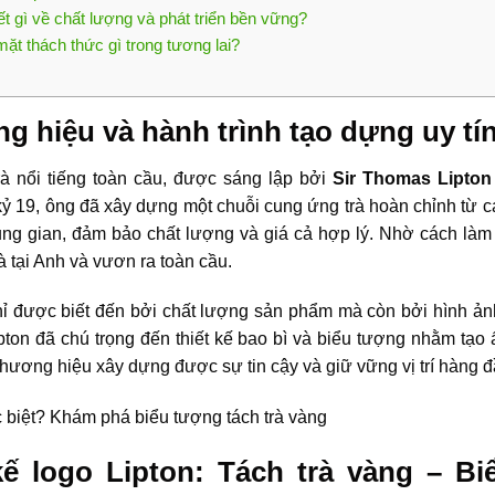
ết gì về chất lượng và phát triển bền vững?
mặt thách thức gì trong tương lai?
 hiệu và hành trình tạo dựng uy tín
rà nổi tiếng toàn cầu, được sáng lập bởi
Sir Thomas Lipton
kỷ 19, ông đã xây dựng một chuỗi cung ứng trà hoàn chỉnh từ c
trung gian, đảm bảo chất lượng và giá cả hợp lý. Nhờ cách làm
à tại Anh và vươn ra toàn cầu.
ỉ được biết đến bởi chất lượng sản phẩm mà còn bởi hình ản
pton đã chú trọng đến thiết kế bao bì và biểu tượng nhằm tạ
 thương hiệu xây dựng được sự tin cậy và giữ vững vị trí hàng đ
 kế logo Lipton: Tách trà vàng – B