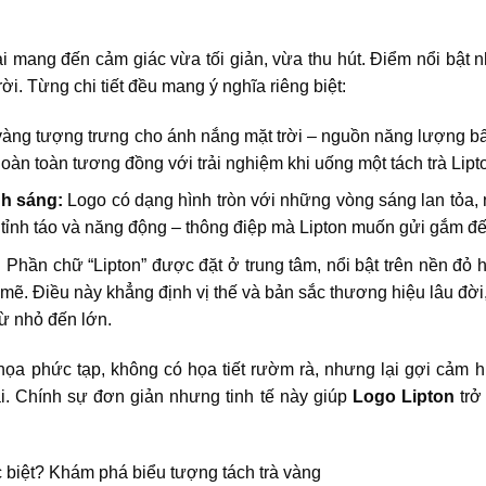
i mang đến cảm giác vừa tối giản, vừa thu hút. Điểm nổi bật n
ời. Từng chi tiết đều mang ý nghĩa riêng biệt:
àng tượng trưng cho ánh nắng mặt trời – nguồn năng lượng bất
hoàn toàn tương đồng với trải nghiệm khi uống một tách trà Lipt
nh sáng:
Logo có dạng hình tròn với những vòng sáng lan tỏa, 
 tỉnh táo và năng động – thông điệp mà Lipton muốn gửi gắm đế
:
Phần chữ “Lipton” được đặt ở trung tâm, nổi bật trên nền đỏ h
mẽ. Điều này khẳng định vị thế và bản sắc thương hiệu lâu đời
từ nhỏ đến lớn.
ọa phức tạp, không có họa tiết rườm rà, nhưng lại gợi cảm 
. Chính sự đơn giản nhưng tinh tế này giúp
Logo Lipton
trở