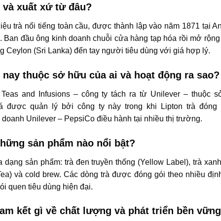
ì và xuất xứ từ đâu?
iệu trà nổi tiếng toàn cầu, được thành lập vào năm 1871 tại A
 Ban đầu ông kinh doanh chuỗi cửa hàng tạp hóa rồi mở rộng 
 Ceylon (Sri Lanka) đến tay người tiêu dùng với giá hợp lý.
n nay thuộc sở hữu của ai và hoạt động ra sao?
 Teas and Infusions – công ty tách ra từ Unilever – thuộc 
lá được quản lý bởi công ty này trong khi Lipton trà đó
ên doanh Unilever – PepsiCo điều hành tại nhiều thị trường.
 những sản phẩm nào nổi bật?
 dạng sản phẩm: trà đen truyền thống (Yellow Label), trà xanh, 
e Tea) và cold brew. Các dòng trà được đóng gói theo nhiều định
i quen tiêu dùng hiện đại.
cam kết gì về chất lượng và phát triển bền vữn