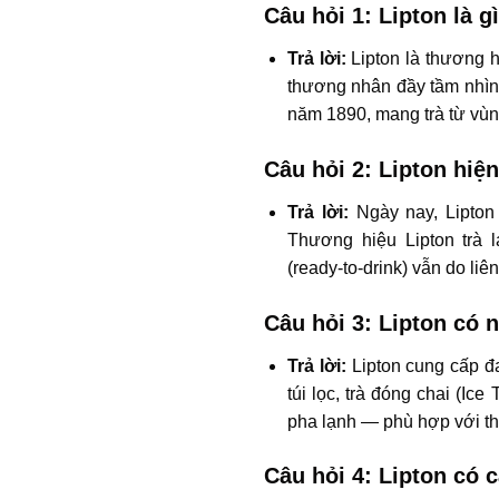
Câu hỏi 1: Lipton là g
Trả lời:
Lipton là thương h
thương nhân đầy tầm nhìn.
năm 1890, mang trà từ vùng
Câu hỏi 2: Lipton hiệ
Trả lời:
Ngày nay, Lipton
Thương hiệu Lipton trà 
(ready‑to‑drink) vẫn do li
Câu hỏi 3: Lipton có
Trả lời:
Lipton cung cấp đa
túi lọc, trà đóng chai (Ic
pha lạnh — phù hợp với thó
Câu hỏi 4: Lipton có 