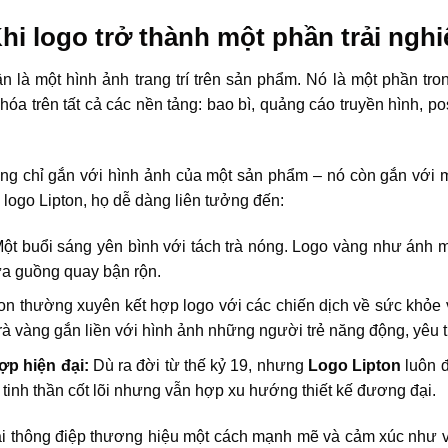
Khi logo trở thành một phần trải ng
 là một hình ảnh trang trí trên sản phẩm. Nó là một phần tron
óa trên tất cả các nền tảng: bao bì, quảng cáo truyền hình, po
ông chỉ gắn với hình ảnh của một sản phẩm – nó còn gắn với m
 logo Lipton, họ dễ dàng liên tưởng đến:
ột buổi sáng yên bình với tách trà nóng. Logo vàng như ánh mặt
ữa guồng quay bận rộn.
on thường xuyên kết hợp logo với các chiến dịch về sức khỏe 
trà vàng gắn liền với hình ảnh những người trẻ năng động, yêu 
hợp hiện đại:
Dù ra đời từ thế kỷ 19, nhưng
Logo Lipton
luôn đ
 tinh thần cốt lõi nhưng vẫn hợp xu hướng thiết kế đương đại.
ải thông điệp thương hiệu một cách mạnh mẽ và cảm xúc như 