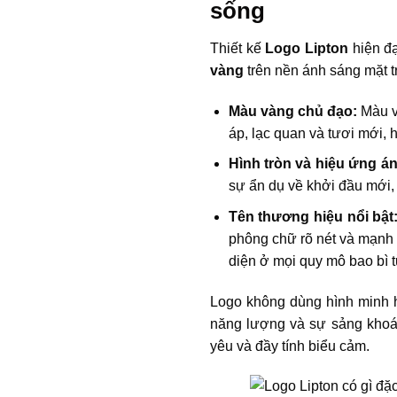
sống
Thiết kế
Logo Lipton
hiện đạ
vàng
trên nền ánh sáng mặt tr
Màu vàng chủ đạo:
Màu v
áp, lạc quan và tươi mới, 
Hình tròn và hiệu ứng á
sự ẩn dụ về khởi đầu mới,
Tên thương hiệu nổi bật
phông chữ rõ nét và mạnh 
diện ở mọi quy mô bao bì 
Logo không dùng hình minh h
năng lượng và sự sảng khoái
yêu và đầy tính biểu cảm.