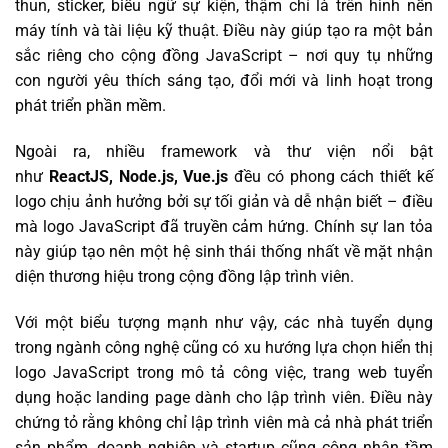
thun, sticker, biểu ngữ sự kiện, thậm chí là trên hình nền
máy tính và tài liệu kỹ thuật. Điều này giúp tạo ra một bản
sắc riêng cho cộng đồng JavaScript – nơi quy tụ những
con người yêu thích sáng tạo, đổi mới và linh hoạt trong
phát triển phần mềm.
Ngoài ra, nhiều framework và thư viện nổi bật
như
ReactJS, Node.js, Vue.js
đều có phong cách thiết kế
logo chịu ảnh hưởng bởi sự tối giản và dễ nhận biết – điều
mà logo JavaScript đã truyền cảm hứng. Chính sự lan tỏa
này giúp tạo nên một hệ sinh thái thống nhất về mặt nhận
diện thương hiệu trong cộng đồng lập trình viên.
Với một biểu tượng mạnh như vậy, các nhà tuyển dụng
trong ngành công nghệ cũng có xu hướng lựa chọn hiển thị
logo JavaScript trong mô tả công việc, trang web tuyển
dụng hoặc landing page dành cho lập trình viên. Điều này
chứng tỏ rằng không chỉ lập trình viên mà cả nhà phát triển
sản phẩm, doanh nghiệp và startup cũng công nhận tầm