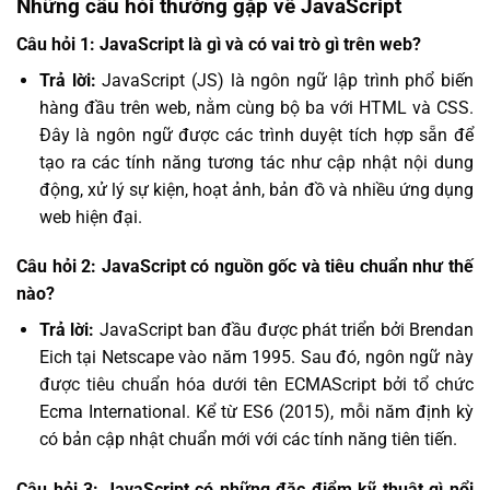
Những câu hỏi thường gặp về JavaScript
Câu hỏi 1: JavaScript là gì và có vai trò gì trên web?
Trả lời:
JavaScript (JS) là ngôn ngữ lập trình phổ biến
hàng đầu trên web, nằm cùng bộ ba với HTML và CSS.
Đây là ngôn ngữ được các trình duyệt tích hợp sẵn để
tạo ra các tính năng tương tác như cập nhật nội dung
động, xử lý sự kiện, hoạt ảnh, bản đồ và nhiều ứng dụng
web hiện đại.
Câu hỏi 2: JavaScript có nguồn gốc và tiêu chuẩn như thế
nào?
Trả lời:
JavaScript ban đầu được phát triển bởi Brendan
Eich tại Netscape vào năm 1995. Sau đó, ngôn ngữ này
được tiêu chuẩn hóa dưới tên ECMAScript bởi tổ chức
Ecma International. Kể từ ES6 (2015), mỗi năm định kỳ
có bản cập nhật chuẩn mới với các tính năng tiên tiến.
Câu hỏi 3: JavaScript có những đặc điểm kỹ thuật gì nổi