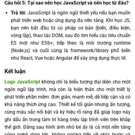
Câu hỏi 5: Tại sao nên học JavaScript và nên học từ đâu?
Trả lời:
JavaScript là ngôn ngữ thiết yếu nếu bạn muốn
phát triển web hoặc ứng dụng đa nền tảng. Khi học JS,
bạn nên bắt đầu từ cú pháp cơ bản (biến, điều kiện,
vòng lặp), thao tác DOM, sau đó tìm hiểu các tiêu chuẩn
ES mới như ES6+, tiếp theo là môi trường runtime
(Node.js) và cuối cùng là framework/library phổ biến
như React, Vue hoặc Angular để xây ứng dụng thực tế.
Kết luận
Logo JavaScript
không chỉ là biểu tượng đại diện cho một
ngôn ngữ lập trình, mà còn là hiện thân cho một triết lý
phát triển phần mềm: đơn giản, mạnh mẽ, dễ tiếp cận và có
khả năng thích ứng cao. Thiết kế tối giản nhưng ấn tượng,
cùng màu sắc nổi bật và ký hiệu rõ ràng đã giúp logo này
ghi dấu ấn trong tâm trí hàng triệu lập trình viên trên khắp
thế giới. Đằng sau hình ảnh nhỏ bé ấy là cả một nền tảng
công nghệ rộng lớn, không ngừng tiến về phía trước và