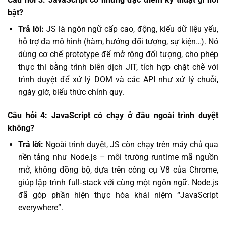
bật?
Trả lời:
JS là ngôn ngữ cấp cao, động, kiểu dữ liệu yếu,
hỗ trợ đa mô hình (hàm, hướng đối tượng, sự kiện…). Nó
dùng cơ chế prototype để mở rộng đối tượng, cho phép
thực thi bằng trình biên dịch JIT, tích hợp chặt chẽ với
trình duyệt để xử lý DOM và các API như xử lý chuỗi,
ngày giờ, biểu thức chính quy.
Câu hỏi 4: JavaScript có chạy ở đâu ngoài trình duyệt
không?
Trả lời:
Ngoài trình duyệt, JS còn chạy trên máy chủ qua
nền tảng như Node.js – môi trường runtime mã nguồn
mở, không đồng bộ, dựa trên công cụ V8 của Chrome,
giúp lập trình full‑stack với cùng một ngôn ngữ. Node.js
đã góp phần hiện thực hóa khái niệm “JavaScript
everywhere”.