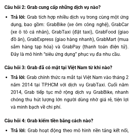
Câu hỏi 2: Grab cung cấp những dịch vụ nào?
Trả lời:
Grab tích hợp nhiều dịch vụ trong cùng một ứng
dụng, bao gồm: GrabBike (xe ôm công nghệ), GrabCar
(xe ô tô cá nhân), GrabTaxi (đặt taxi), GrabFood (giao
đồ ăn), GrabExpress (giao hàng nhanh), GrabMart (mua
sắm hàng tạp hóa) và GrabPay (thanh toán điện tử).
Đây là mô hình “siêu ứng dụng” phục vụ đa nhu cầu.
Câu hỏi 3: Grab đã có mặt tại Việt Nam từ khi nào?
Trả lời:
Grab chính thức ra mắt tại Việt Nam vào tháng 2
năm 2014 tại TP.HCM với dịch vụ GrabTaxi. Cuối năm
2014, Grab tiếp tục mở rộng dịch vụ GrabBike, nhanh
chóng thu hút lượng lớn người dùng nhờ giá rẻ, tiện lợi
và minh bạch về chi phí.
Câu hỏi 4: Grab kiếm tiền bằng cách nào?
Trả lời:
Grab hoạt động theo mô hình nền tảng kết nối,