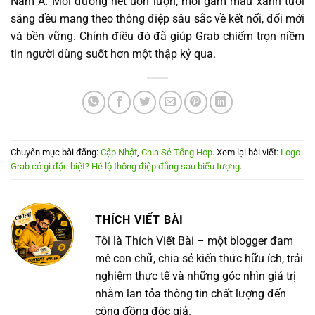
Nam Á. Mỗi đường nét uốn lượn, mỗi gam màu xanh tươi
sáng đều mang theo thông điệp sâu sắc về kết nối, đổi mới
và bền vững. Chính điều đó đã giúp Grab chiếm trọn niềm
tin người dùng suốt hơn một thập kỷ qua.
Chuyên mục bài đăng:
Cập Nhật
,
Chia Sẻ Tổng Hợp
. Xem lại bài viết:
Logo
Grab có gì đặc biệt? Hé lộ thông điệp đằng sau biểu tượng
.
THÍCH VIẾT BÀI
Tôi là Thích Viết Bài – một blogger đam
mê con chữ, chia sẻ kiến thức hữu ích, trải
nghiệm thực tế và những góc nhìn giá trị
nhằm lan tỏa thông tin chất lượng đến
cộng đồng độc giả.