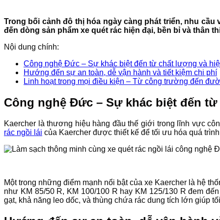
Trong bối cảnh đô thị hóa ngày càng phát triển, nhu cầu 
đến dòng sản phẩm xe quét rác hiện đại, bền bỉ và thân t
Nội dung chính:
Công nghệ Đức – Sự khác biệt đến từ chất lượng và hiệ
Hướng đến sự an toàn, dễ vận hành và tiết kiệm chi phí
Linh hoạt trong mọi điều kiện – Từ công trường đến đư
Công nghệ Đức – Sự khác biệt đến từ 
Kaercher là thương hiệu hàng đầu thế giới trong lĩnh vực c
rác ngồi lái
của Kaercher được thiết kế để tối ưu hóa quá trình
Một trong những điểm mạnh nổi bật của xe Kaercher là hệ thốn
như KM 85/50 R, KM 100/100 R hay KM 125/130 R đem đến sự
gạt, khả năng leo dốc, và thùng chứa rác dung tích lớn giúp t