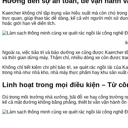
Hướng đến sự an toàn, dễ vận hành và 
Kaercher không chỉ tập trung vào hiệu suất mà còn chú trọng 
trực quan, giúp thao tác dễ dàng, kể cả với người mới sử dụn
hoặc giới hạn về diện tích.
M
Ngoài ra, việc bảo trì và bảo dưỡng xe cũng được Kaercher tố
và thời gian dừng máy. Thậm chí, nhiều dòng xe còn được trang
Không chỉ tiết kiệm chi phí bảo trì, xe quét rác ngồi lái của
trong nhà như nhà kho, nhà máy thực phẩm hay khu sản xuất đ
Linh hoạt trong mọi điều kiện – Từ 
Dù trong môi trường nhà xưởng, bãi đỗ xe hay công trường ngo
kể cả mặt đường không bằng phẳng, thiết bị vẫn vận hành ổn 