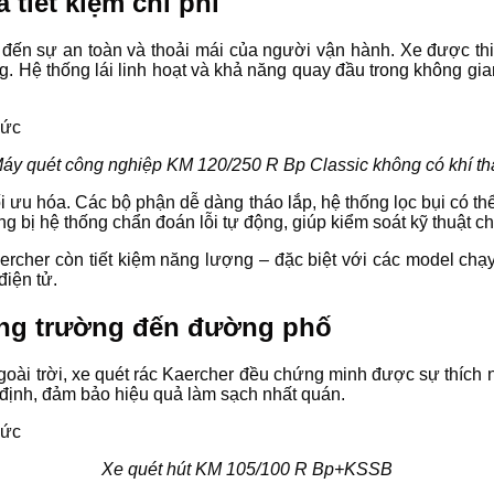
tiết kiệm chi phí
đến sự an toàn và thoải mái của người vận hành. Xe được thiết
g. Hệ thống lái linh hoạt và khả năng quay đầu trong không gi
áy quét công nghiệp KM 120/250 R Bp Classic không có khí th
i ưu hóa. Các bộ phận dễ dàng tháo lắp, hệ thống lọc bụi có thể
 bị hệ thống chẩn đoán lỗi tự động, giúp kiểm soát kỹ thuật chủ
 Kaercher còn tiết kiệm năng lượng – đặc biệt với các model ch
iện tử.
công trường đến đường phố
ài trời, xe quét rác Kaercher đều chứng minh được sự thích ngh
định, đảm bảo hiệu quả làm sạch nhất quán.
Xe quét hút KM 105/100 R Bp+KSSB