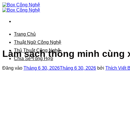
Bỏ
qua
nội
dung
Trang Chủ
Thuật Ngữ Công Nghệ
Thủ Thuật Công Nghệ
Làm sạch thông minh cùng x
Chia Sẻ Tổng Hợp
Đăng vào
Tháng 6 30, 2026
Tháng 6 30, 2026
bởi
Thích Viết 