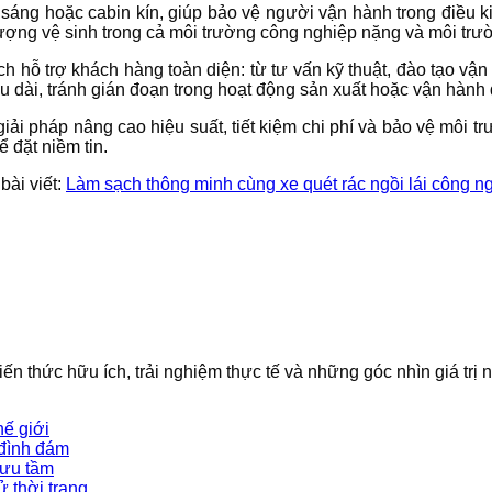
sáng hoặc cabin kín, giúp bảo vệ người vận hành trong điều kiện
lượng vệ sinh trong cả môi trường công nghiệp nặng và môi trườ
h hỗ trợ khách hàng toàn diện: từ tư vấn kỹ thuật, đào tạo vận
dài, tránh gián đoạn trong hoạt động sản xuất hoặc vận hành đ
à giải pháp nâng cao hiệu suất, tiết kiệm chi phí và bảo vệ môi
 đặt niềm tin.
 bài viết:
Làm sạch thông minh cùng xe quét rác ngồi lái công 
iến thức hữu ích, trải nghiệm thực tế và những góc nhìn giá trị
hế giới
 đình đám
sưu tầm
 thời trang