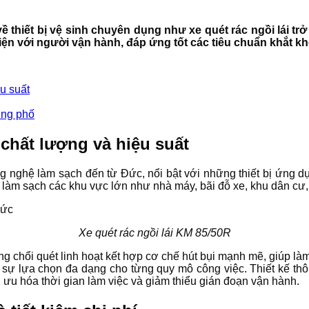
về thiết bị vệ sinh chuyên dụng như xe quét rác ngồi lái t
hiện với người vận hành, đáp ứng tốt các tiêu chuẩn khắt k
u suất
ờng phố
chất lượng và hiệu suất
ông nghệ làm sạch đến từ Đức, nổi bật với những thiết bị ứng 
 làm sạch các khu vực lớn như nhà máy, bãi đỗ xe, khu dân cư, 
Xe quét rác ngồi lái KM 85/50R
g chổi quét linh hoạt kết hợp cơ chế hút bụi mạnh mẽ, giúp là
 lựa chọn đa dạng cho từng quy mô công việc. Thiết kế thôn
ối ưu hóa thời gian làm việc và giảm thiểu gián đoạn vận hành.