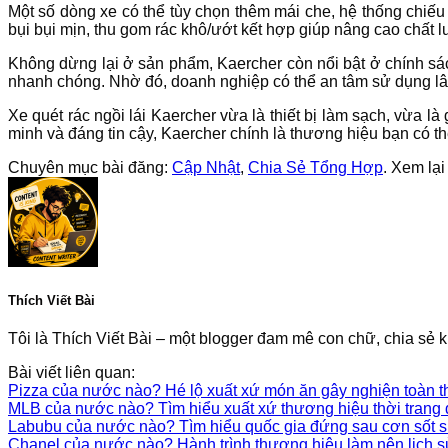
Một số dòng xe có thể tùy chọn thêm mái che, hệ thống chiếu 
bụi bụi mịn, thu gom rác khô/ướt kết hợp giúp nâng cao chất 
Không dừng lại ở sản phẩm, Kaercher còn nổi bật ở chính sác
nhanh chóng. Nhờ đó, doanh nghiệp có thể an tâm sử dụng lâu 
Xe quét rác ngồi lái Kaercher vừa là thiết bị làm sạch, vừa l
minh và đáng tin cậy, Kaercher chính là thương hiệu bạn có thể
Chuyên mục bài đăng:
Cập Nhật
,
Chia Sẻ Tổng Hợp
. Xem lại
Thích Viết Bài
Tôi là Thích Viết Bài – một blogger đam mê con chữ, chia sẻ k
Bài viết liên quan:
Pizza của nước nào? Hé lộ xuất xứ món ăn gây nghiện toàn t
MLB của nước nào? Tìm hiểu xuất xứ thương hiệu thời trang
Labubu của nước nào? Tìm hiểu quốc gia đứng sau cơn sốt 
Chanel của nước nào? Hành trình thương hiệu làm nên lịch sử