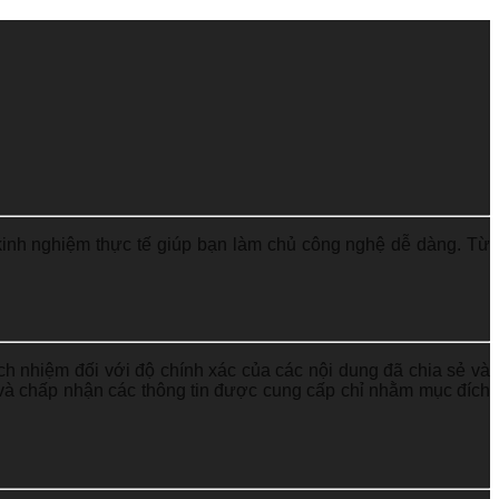
 kinh nghiệm thực tế giúp bạn làm chủ công nghệ dễ dàng. Từ
ch nhiệm đối với độ chính xác của các nội dung đã chia sẻ và
y và chấp nhận các thông tin được cung cấp chỉ nhằm mục đích