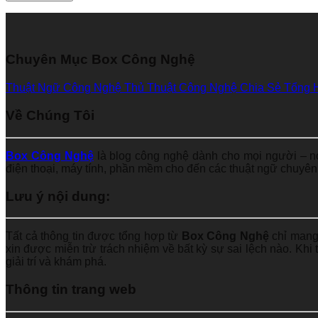
Chuyên Mục Box Công Nghệ
Thuật Ngữ Công Nghệ
Thủ Thuật Công Nghệ
Chia Sẻ Tổng 
Về Chúng Tôi
Box Công Nghệ
là blog công nghệ dành cho mọi người – nơi
điện thoại, máy tính, phần mềm cho đến các thuật ngữ chuyên 
Lưu ý nội dung:
Tất cả thông tin được tổng hợp từ
Box Công Nghệ
chỉ mang 
xin được miễn trừ trách nhiệm về bất kỳ sự sai lệch nào. Kh
giải trí và khám phá.
Thông tin trang web