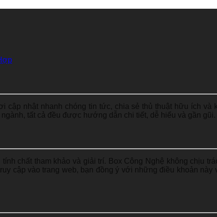
Hợp
 cập nhật nhanh chóng tin tức, chia sẻ thủ thuật hữu ích và
ngành, tất cả đều được hướng dẫn chi tiết, dễ hiểu và gần gũi.
tính chất tham khảo và giải trí. Box Công Nghệ không chịu trá
i truy cập vào trang web, bạn đồng ý với những điều khoản nà