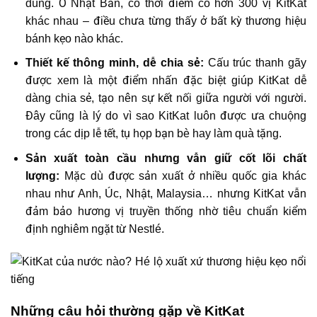
dùng. Ở Nhật Bản, có thời điểm có hơn 300 vị KitKat
khác nhau – điều chưa từng thấy ở bất kỳ thương hiệu
bánh kẹo nào khác.
Thiết kế thông minh, dễ chia sẻ:
Cấu trúc thanh gãy
được xem là một điểm nhấn đặc biệt giúp KitKat dễ
dàng chia sẻ, tạo nên sự kết nối giữa người với người.
Đây cũng là lý do vì sao KitKat luôn được ưa chuộng
trong các dịp lễ tết, tụ họp bạn bè hay làm quà tặng.
Sản xuất toàn cầu nhưng vẫn giữ cốt lõi chất
lượng:
Mặc dù được sản xuất ở nhiều quốc gia khác
nhau như Anh, Úc, Nhật, Malaysia… nhưng KitKat vẫn
đảm bảo hương vị truyền thống nhờ tiêu chuẩn kiểm
định nghiêm ngặt từ Nestlé.
Những câu hỏi thường gặp về KitKat