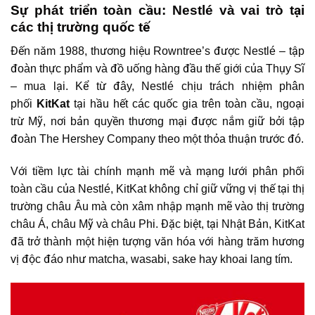
Sự phát triển toàn cầu: Nestlé và vai trò tại
các thị trường quốc tế
Đến năm 1988, thương hiệu Rowntree’s được Nestlé – tập
đoàn thực phẩm và đồ uống hàng đầu thế giới của Thụy Sĩ
– mua lại. Kể từ đây, Nestlé chịu trách nhiệm phân
phối
KitKat
tại hầu hết các quốc gia trên toàn cầu, ngoại
trừ Mỹ, nơi bản quyền thương mại được nắm giữ bởi tập
đoàn The Hershey Company theo một thỏa thuận trước đó.
Với tiềm lực tài chính mạnh mẽ và mạng lưới phân phối
toàn cầu của Nestlé, KitKat không chỉ giữ vững vị thế tại thị
trường châu Âu mà còn xâm nhập mạnh mẽ vào thị trường
châu Á, châu Mỹ và châu Phi. Đặc biệt, tại Nhật Bản, KitKat
đã trở thành một hiện tượng văn hóa với hàng trăm hương
vị độc đáo như matcha, wasabi, sake hay khoai lang tím.