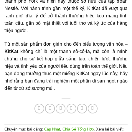
thành phố York và hiện nay thuộc sở hữu của tập đoàn
Nestlé. Với hành trình gần một thế kỷ, KitKat đã vượt qua
ranh giới địa lý để trở thành thương hiệu kẹo mang tính
toàn cầu, gắn bó mật thiết với tuổi thơ và ký ức của hàng
triệu người.
Từ một sản phẩm đơn giản cho đến biểu tượng văn hóa –
KitKat
không chỉ là một thanh sô-cô-la, mà còn là minh
chứng cho sự kết hợp giữa sáng tạo, chiến lược thương
hiệu và tình yêu của người tiêu dùng trên toàn thế giới. Nếu
bạn đang thưởng thức một miếng KitKat ngay lúc này, hãy
nhớ rằng bạn đang trải nghiệm một phần di sản ngọt ngào
đến từ xứ sở sương mù!.
Chuyên mục bài đăng:
Cập Nhật
,
Chia Sẻ Tổng Hợp
. Xem lại bài viết: