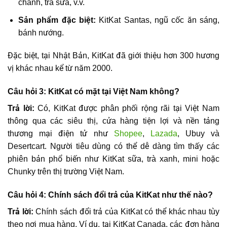
chanh, trà sữa, v.v.
Sản phẩm đặc biệt:
KitKat Santas, ngũ cốc ăn sáng,
bánh nướng.
Đặc biệt, tại Nhật Bản, KitKat đã giới thiệu hơn 300 hương
vị khác nhau kể từ năm 2000.
Câu hỏi 3: KitKat có mặt tại Việt Nam không?
Trả lời:
Có, KitKat được phân phối rộng rãi tại Việt Nam
thông qua các siêu thị, cửa hàng tiện lợi và nền tảng
thương mại điện tử như
Shopee
,
Lazada
, Ubuy và
Desertcart. Người tiêu dùng có thể dễ dàng tìm thấy các
phiên bản phổ biến như KitKat sữa, trà xanh, mini hoặc
Chunky trên thị trường Việt Nam.
Câu hỏi 4: Chính sách đổi trả của KitKat như thế nào?
Trả lời:
Chính sách đổi trả của KitKat có thể khác nhau tùy
theo nơi mua hàng. Ví dụ, tại KitKat Canada, các đơn hàng