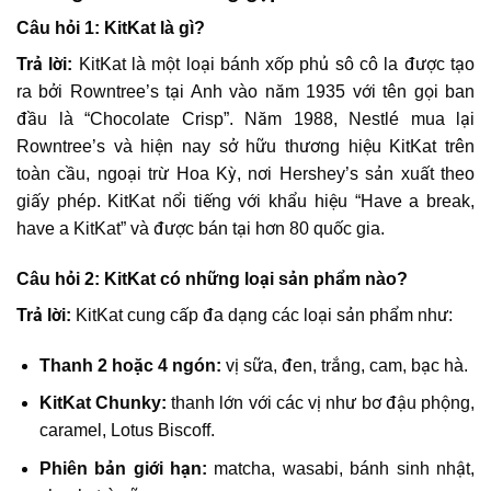
Câu hỏi 1: KitKat là gì?
Trả lời:
KitKat là một loại bánh xốp phủ sô cô la được tạo
ra bởi Rowntree’s tại Anh vào năm 1935 với tên gọi ban
đầu là “Chocolate Crisp”. Năm 1988, Nestlé mua lại
Rowntree’s và hiện nay sở hữu thương hiệu KitKat trên
toàn cầu, ngoại trừ Hoa Kỳ, nơi Hershey’s sản xuất theo
giấy phép. KitKat nổi tiếng với khẩu hiệu “Have a break,
have a KitKat” và được bán tại hơn 80 quốc gia.
Câu hỏi 2: KitKat có những loại sản phẩm nào?
Trả lời:
KitKat cung cấp đa dạng các loại sản phẩm như:
Thanh 2 hoặc 4 ngón:
vị sữa, đen, trắng, cam, bạc hà.
KitKat Chunky:
thanh lớn với các vị như bơ đậu phộng,
caramel, Lotus Biscoff.
Phiên bản giới hạn:
matcha, wasabi, bánh sinh nhật,