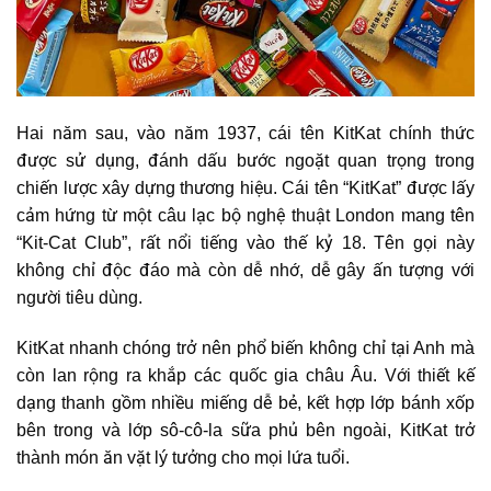
Hai năm sau, vào năm 1937, cái tên KitKat chính thức
được sử dụng, đánh dấu bước ngoặt quan trọng trong
chiến lược xây dựng thương hiệu. Cái tên “KitKat” được lấy
cảm hứng từ một câu lạc bộ nghệ thuật London mang tên
“Kit-Cat Club”, rất nổi tiếng vào thế kỷ 18. Tên gọi này
không chỉ độc đáo mà còn dễ nhớ, dễ gây ấn tượng với
người tiêu dùng.
KitKat nhanh chóng trở nên phổ biến không chỉ tại Anh mà
còn lan rộng ra khắp các quốc gia châu Âu. Với thiết kế
dạng thanh gồm nhiều miếng dễ bẻ, kết hợp lớp bánh xốp
bên trong và lớp sô-cô-la sữa phủ bên ngoài, KitKat trở
thành món ăn vặt lý tưởng cho mọi lứa tuổi.