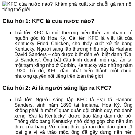
Câu hỏi 1: KFC là của nước nào?
Trả lời:
KFC là một thương hiệu thức ăn nhanh có
nguồn gốc từ Hoa Kỳ. Cái tên KFC là viết tắt của
Kentucky Fried Chicken, cho thấy xuất xứ từ bang
Kentucky. Người sáng lập thương hiệu này là Harland
David Sanders – còn được biết đến với biệt danh “Đại
tá Sanders”. Ông bắt đầu kinh doanh món gà rán tại
một trạm xăng nhỏ ở Corbin, Kentucky vào những năm
1930. Từ đó, KFC dần phát triển thành một chuỗi
nhượng quyền nổi tiếng trên toàn thế giới.
Câu hỏi 2: Ai là người sáng lập ra KFC?
Trả lời:
Người sáng lập KFC là Đại tá Harland
Sanders, sinh năm 1890 tại Indiana, Hoa Kỳ. Ông
không phải là một sĩ quan quân đội chính quy, mà danh
xưng “Đại tá Kentucky” được trao tặng danh dự bởi
Thống đốc bang Kentucky nhờ đóng góp cho nền ẩm
thực của bang. Với công thức gà rán độc đáo gồm 11
loại gia vị và thảo mộc, ông đã gây dựng nên nền