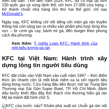
triển bài bản. Tính đến năm 2024, KFC đã có mặt tại hơn
150 quốc gia và vùng lãnh thổ, với hơn 27.000 cửa hàng –
trở thành chuỗi nhà hàng lớn thứ hai thế giới, chỉ sau
McDonald’s
.
Ngày nay, KFC không chỉ nổi tiếng với món gà rán truyền
thống mà còn sáng tạo ra nhiều sản phẩm phù hợp từng khu
vực – từ cơm gà cay, bánh mì gà, đến burger theo phong
cách địa phương.
Xem thêm:
Ý nghĩa Logo KFC: Hành trình của
một biểu tượng gà rán
KFC tại Việt Nam: Hành trình xây
dựng lòng tin người tiêu dùng
KFC đặt chân vào Việt Nam vào cuối năm 1997 – thời điểm
thức ăn nhanh còn là một khái niệm xa lạ với người tiêu
dùng trong nước. Cửa hàng đầu tiên được mở tại Trung tâm
Thương mại Sài Gòn Super Bowl, TP. Hồ Chí Minh, đánh
dấu bước khởi đầu đầy thử thách cho thương hiệu gà rán
Mỹ tại mảnh đất hình chữ S.