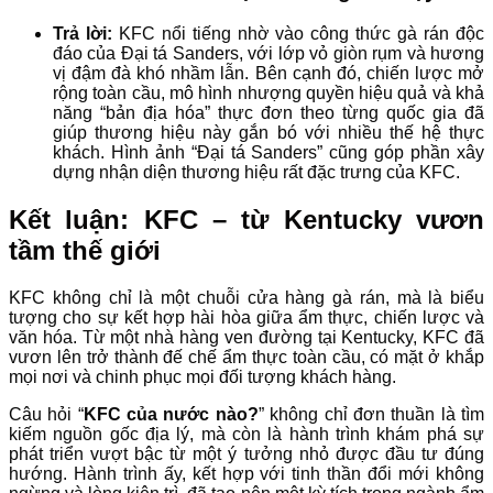
Trả lời:
KFC nổi tiếng nhờ vào công thức gà rán độc
đáo của Đại tá Sanders, với lớp vỏ giòn rụm và hương
vị đậm đà khó nhầm lẫn. Bên cạnh đó, chiến lược mở
rộng toàn cầu, mô hình nhượng quyền hiệu quả và khả
năng “bản địa hóa” thực đơn theo từng quốc gia đã
giúp thương hiệu này gắn bó với nhiều thế hệ thực
khách. Hình ảnh “Đại tá Sanders” cũng góp phần xây
dựng nhận diện thương hiệu rất đặc trưng của KFC.
Kết luận: KFC – từ Kentucky vươn
tầm thế giới
KFC không chỉ là một chuỗi cửa hàng gà rán, mà là biểu
tượng cho sự kết hợp hài hòa giữa ẩm thực, chiến lược và
văn hóa. Từ một nhà hàng ven đường tại Kentucky, KFC đã
vươn lên trở thành đế chế ẩm thực toàn cầu, có mặt ở khắp
mọi nơi và chinh phục mọi đối tượng khách hàng.
Câu hỏi “
KFC của nước nào?
” không chỉ đơn thuần là tìm
kiếm nguồn gốc địa lý, mà còn là hành trình khám phá sự
phát triển vượt bậc từ một ý tưởng nhỏ được đầu tư đúng
hướng. Hành trình ấy, kết hợp với tinh thần đổi mới không