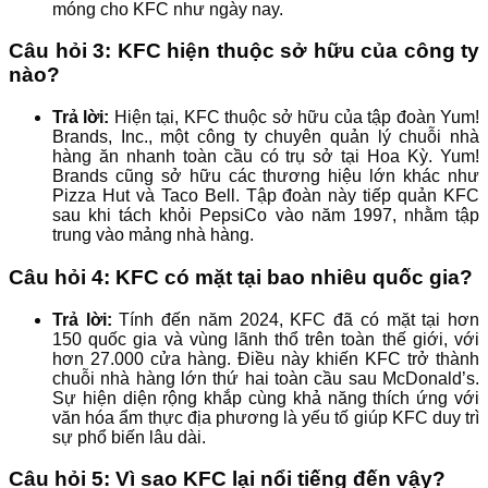
móng cho KFC như ngày nay.
Câu hỏi 3: KFC hiện thuộc sở hữu của công ty
nào?
Trả lời:
Hiện tại, KFC thuộc sở hữu của tập đoàn Yum!
Brands, Inc., một công ty chuyên quản lý chuỗi nhà
hàng ăn nhanh toàn cầu có trụ sở tại Hoa Kỳ. Yum!
Brands cũng sở hữu các thương hiệu lớn khác như
Pizza Hut và Taco Bell. Tập đoàn này tiếp quản KFC
sau khi tách khỏi PepsiCo vào năm 1997, nhằm tập
trung vào mảng nhà hàng.
Câu hỏi 4: KFC có mặt tại bao nhiêu quốc gia?
Trả lời:
Tính đến năm 2024, KFC đã có mặt tại hơn
150 quốc gia và vùng lãnh thổ trên toàn thế giới, với
hơn 27.000 cửa hàng. Điều này khiến KFC trở thành
chuỗi nhà hàng lớn thứ hai toàn cầu sau McDonald’s.
Sự hiện diện rộng khắp cùng khả năng thích ứng với
văn hóa ẩm thực địa phương là yếu tố giúp KFC duy trì
sự phổ biến lâu dài.
Câu hỏi 5: Vì sao KFC lại nổi tiếng đến vậy?