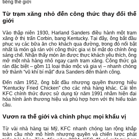
Từ trạm xăng nhỏ đến công thức thay đổi thế
giới
Vào thập niên 1930, Harland Sanders điều hành một trạm
xăng ở thị trấn Corbin, bang Kentucky. Tại đây, ông bắt đầu
phục vụ các bữa ăn cho khách qua đường, trong đó nổi bật
nhất là món gà rán với công thức gia vị bí mật do chính ông
sáng chế. Nhận thấy món ăn được thực khách yêu thích, ông
mở một nhà hàng nhỏ ngay cạnh trạm xăng. Công thức gà
rán đặc biệt – gồm 11 loại thảo mộc và gia vị – nhanh chóng
trở thành “vũ khí bí mật” đưa Sanders đến thành công.
Đến năm 1952, ông bắt đầu nhượng quyền thương hiệu
“Kentucky Fried Chicken” cho các nhà hàng khác. Cái tên
KFC chính thức được sử dụng từ năm 1991 nhằm hiện đại
hóa hình ảnh thương hiệu và phù hợp hơn với thị hiếu toàn
cầu.
Vươn ra thế giới và chinh phục mọi khẩu vị
Từ vài nhà hàng tại Mỹ, KFC nhanh chóng lan rộng khắp
toàn cầu nhờ mô hình nhượng quyền và chiến lược phát