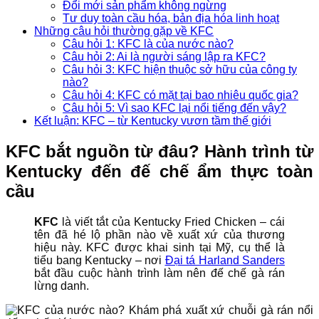
Đổi mới sản phẩm không ngừng
Tư duy toàn cầu hóa, bản địa hóa linh hoạt
Những câu hỏi thường gặp về KFC
Câu hỏi 1: KFC là của nước nào?
Câu hỏi 2: Ai là người sáng lập ra KFC?
Câu hỏi 3: KFC hiện thuộc sở hữu của công ty
nào?
Câu hỏi 4: KFC có mặt tại bao nhiêu quốc gia?
Câu hỏi 5: Vì sao KFC lại nổi tiếng đến vậy?
Kết luận: KFC – từ Kentucky vươn tầm thế giới
KFC bắt nguồn từ đâu? Hành trình từ
Kentucky đến đế chế ẩm thực toàn
cầu
KFC
là viết tắt của Kentucky Fried Chicken – cái
tên đã hé lộ phần nào về xuất xứ của thương
hiệu này. KFC được khai sinh tại Mỹ, cụ thể là
tiểu bang Kentucky – nơi
Đại tá Harland Sanders
bắt đầu cuộc hành trình làm nên đế chế gà rán
lừng danh.