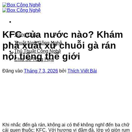
Bỏ
qua
nội
dung
KFC của nước nào? Khám
Trang Chủ
phá xuất xứ chuỗi gà rán
Thuật Ngữ Công Nghệ
Thủ Thuật Công Nghệ
nổi tiếng thế giới
Chia Sẻ Tổng Hợp
Đăng vào
Tháng 7 3, 2026
bởi
Thích Viết Bài
Khi nhắc đến gà rán, không ai có thể không nghĩ đến ba chữ
cái quen thuộc: KFC. Với hương vị đậm đà, lớp vỏ giòn rụm