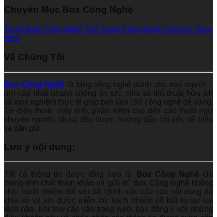
Chuyên Mục Box Công Nghệ
Thuật Ngữ Công Nghệ
Thủ Thuật Công Nghệ
Chia Sẻ Tổng
Hợp
Về Chúng Tôi
Box Công Nghệ
là blog công nghệ dành cho mọi người –
nơi cập nhật nhanh chóng tin tức, chia sẻ thủ thuật hữu ích
và kinh nghiệm thực tế giúp bạn làm chủ công nghệ dễ dàng.
Từ điện thoại, máy tính, phần mềm cho đến các thuật ngữ
chuyên ngành, tất cả đều được hướng dẫn chi tiết, dễ hiểu
và gần gũi.
Lưu ý nội dung:
Tất cả thông tin được tổng hợp từ
Box Công Nghệ
chỉ
mang tính chất tham khảo và giải trí. Box Công Nghệ không
chịu trách nhiệm đối với độ chính xác của các nội dung đã
chia sẻ và xin được miễn trừ trách nhiệm về bất kỳ sự sai
lệch nào. Khi truy cập vào trang web, bạn đồng ý với những