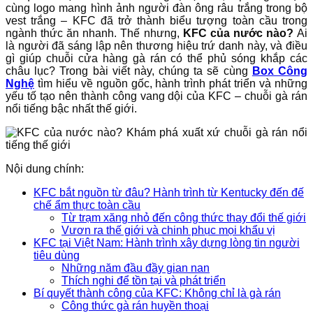
cùng logo mang hình ảnh người đàn ông râu trắng trong bộ
vest trắng – KFC đã trở thành biểu tượng toàn cầu trong
ngành thức ăn nhanh. Thế nhưng,
KFC của nước nào?
Ai
là người đã sáng lập nên thương hiệu trứ danh này, và điều
gì giúp chuỗi cửa hàng gà rán có thể phủ sóng khắp các
châu lục? Trong bài viết này, chúng ta sẽ cùng
Box Công
Nghệ
tìm hiểu về nguồn gốc, hành trình phát triển và những
yếu tố tạo nên thành công vang dội của KFC – chuỗi gà rán
nổi tiếng bậc nhất thế giới.
Nội dung chính:
KFC bắt nguồn từ đâu? Hành trình từ Kentucky đến đế
chế ẩm thực toàn cầu
Từ trạm xăng nhỏ đến công thức thay đổi thế giới
Vươn ra thế giới và chinh phục mọi khẩu vị
KFC tại Việt Nam: Hành trình xây dựng lòng tin người
tiêu dùng
Những năm đầu đầy gian nan
Thích nghi để tồn tại và phát triển
Bí quyết thành công của KFC: Không chỉ là gà rán
Công thức gà rán huyền thoại