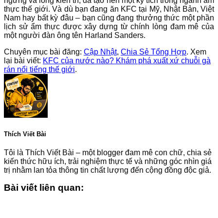
ngừng và lòng kiên trì, đã tạo nên một kỳ tích trong ngành ẩm
thực thế giới. Và dù bạn đang ăn KFC tại Mỹ, Nhật Bản, Việt
Nam hay bất kỳ đâu – bạn cũng đang thưởng thức một phần
lịch sử ẩm thực được xây dựng từ chính lòng đam mê của
một người đàn ông tên Harland Sanders.
Chuyên mục bài đăng:
Cập Nhật
,
Chia Sẻ Tổng Hợp
. Xem
lại bài viết:
KFC của nước nào? Khám phá xuất xứ chuỗi gà
rán nổi tiếng thế giới
.
Thích Viết Bài
Tôi là Thích Viết Bài – một blogger đam mê con chữ, chia sẻ
kiến thức hữu ích, trải nghiệm thực tế và những góc nhìn giá
trị nhằm lan tỏa thông tin chất lượng đến cộng đồng độc giả.
Bài viết liên quan: