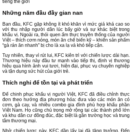
Những năm đầu đầy gian nan
Ban đầu, KFC gặp không ít khó khăn vì mức giá khá cao so
với thu nhập người dân lúc bấy giờ và sự khác biệt trong
khẩu vị. Ngoài ra, thói quen ẩm thực truyền thống của người
Việt – thích cơm nóng, món ăn chế biến kỹ – khiến sản phẩm
“gà rán ăn nhanh” bị cho là xa lạ và khó tiếp cận.
Tuy nhiên, thay vì rút lui, KFC kiên trì với chiến lược dài hạn.
Thương hiệu này đầu tư mạnh vào tiếp thị, định vị thương
hiệu qua hình ảnh vui tươi, hiện đại, phục vụ chuyên nghiệp
và tận dụng sức hút của giới trẻ.
Thích nghi để tồn tại và phát triển
Để chinh phục khẩu vị người Việt, KFC đã điều chỉnh thực
đơn theo hướng địa phương hóa: đưa vào các món ăn có
cơm, gà cay, và nhiều combo gia đình phù hợp khẩu phần
Việt Nam. Họ cũng chú trọng mở rộng tại các thành phố lớn
và khu dân cư đông đúc, đặc biệt là gần trường học và trung
tâm thương mại.
Nhờ chiến lược này, KFC dần lấy lại đà tăng trưởng. Đến