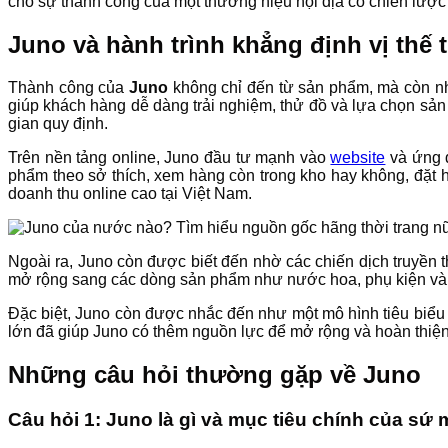
cho sự thành công của một thương hiệu nội địa có chiến lược 
Juno và hành trình khẳng định vị thế 
Thành công của
Juno
không chỉ đến từ sản phẩm, mà còn nhờ
giúp khách hàng dễ dàng trải nghiệm, thử đồ và lựa chọn sản
gian quy định.
Trên nền tảng online, Juno đầu tư mạnh vào
website
và ứng d
phẩm theo sở thích, xem hàng còn trong kho hay không, đặt 
doanh thu online cao tại Việt Nam.
Ngoài ra, Juno còn được biết đến nhờ các chiến dịch truyền t
mở rộng sang các dòng sản phẩm như nước hoa, phụ kiện và 
Đặc biệt, Juno còn được nhắc đến như một mô hình tiêu biểu 
lớn đã giúp Juno có thêm nguồn lực để mở rộng và hoàn thiệ
Những câu hỏi thường gặp về Juno
Câu hỏi 1: Juno là gì và mục tiêu chính của sứ 