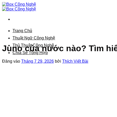
Bỏ
qua
nội
dung
Trang Chủ
Thuật Ngữ Công Nghệ
Thủ Thuật Công Nghệ
Juno của nước nào? Tìm hiể
Chia Sẻ Tổng Hợp
Đăng vào
Tháng 7 29, 2026
bởi
Thích Viết Bài