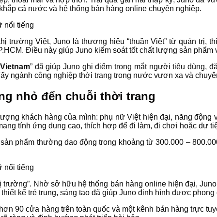
 khắp cả nước và hệ thống bán hàng online chuyên nghiệp.
 trường Việt, Juno là thương hiệu “thuần Việt” từ quản trị, th
P.HCM. Điều này giúp Juno kiểm soát tốt chất lượng sản phẩm v
 Vietnam
” đã giúp Juno ghi điểm trong mắt người tiêu dùng, đ
úc đẩy ngành công nghiệp thời trang trong nước vươn xa và chuy
ng nhỏ đến chuỗi thời trang
tượng khách hàng của mình: phụ nữ Việt hiện đại, năng động v
mang tính ứng dụng cao, thích hợp để đi làm, đi chơi hoặc dự ti
 Các sản phẩm thường dao động trong khoảng từ 300.000 – 800.0
 trường”. Nhờ sở hữu hệ thống bán hàng online hiện đại, Juno 
thiết kế trẻ trung, sáng tạo đã giúp Juno định hình được phong
hơn 90 cửa hàng trên toàn quốc và một kênh bán hàng trực tuyế