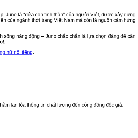
p, Juno là “đứa con tinh thần” của người Việt, được xây dựng
riển của ngành thời trang Việt Nam mà còn là nguồn cảm hứng
ách sống năng động – Juno chắc chắn là lựa chọn đáng để cân
o!.
ng nữ nổi tiếng
.
 nhằm lan tỏa thông tin chất lượng đến cộng đồng độc giả.