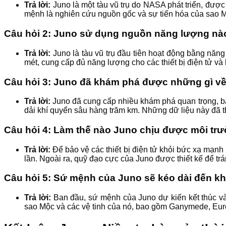
Trả lời:
Juno là một tàu vũ trụ do NASA phát triển, đư
mệnh là nghiên cứu nguồn gốc và sự tiến hóa của sao Mộc
Câu hỏi 2: Juno sử dụng nguồn năng lượng nào
Trả lời:
Juno là tàu vũ trụ đầu tiên hoạt động bằng năng
mét, cung cấp đủ năng lượng cho các thiết bị điện tử và
Câu hỏi 3: Juno đã khám phá được những gì v
Trả lời:
Juno đã cung cấp nhiều khám phá quan trọng, b
dải khí quyển sâu hàng trăm km. Những dữ liệu này đã th
Câu hỏi 4: Làm thế nào Juno chịu được môi t
Trả lời:
Để bảo vệ các thiết bị điện tử khỏi bức xạ mạnh
lần. Ngoài ra, quỹ đạo cực của Juno được thiết kế để t
Câu hỏi 5: Sứ mệnh của Juno sẽ kéo dài đến kh
Trả lời:
Ban đầu, sứ mệnh của Juno dự kiến kết thúc v
sao Mộc và các vệ tinh của nó, bao gồm Ganymede, Euro