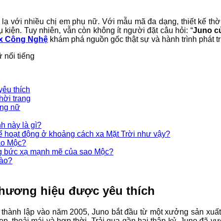
 lạ với nhiều chị em phụ nữ. Với mẫu mã đa dạng, thiết kế th
ụ kiện. Tuy nhiên, vẫn còn không ít người đặt câu hỏi: “
Juno c
x Công Nghệ
khám phá nguồn gốc thật sự và hành trình phát tr
yêu thích
hời trang
ang nữ
h này là gì?
ể hoạt động ở khoảng cách xa Mặt Trời như vậy?
ao Mộc?
ng bức xạ mạnh mẽ của sao Mộc?
nào?
thương hiệu được yêu thích
 thành lập vào năm 2005, Juno bắt đầu từ một xưởng sản xuấ
, thoải mái và hợp thời. Trải qua gần hai thập kỷ, Juno đã vư