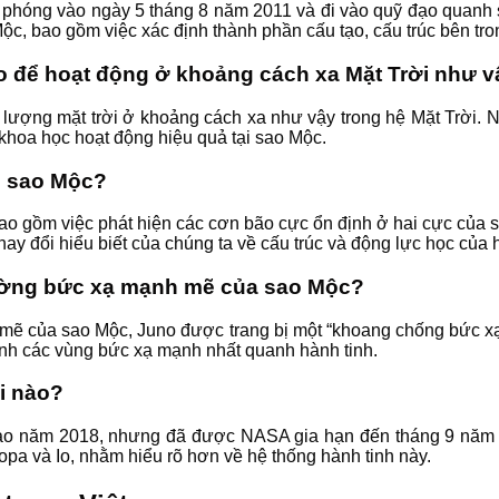
ợc phóng vào ngày 5 tháng 8 năm 2011 và đi vào quỹ đạo quanh
, bao gồm việc xác định thành phần cấu tạo, cấu trúc bên tron
 để hoạt động ở khoảng cách xa Mặt Trời như 
 lượng mặt trời ở khoảng cách xa như vậy trong hệ Mặt Trời. N
 khoa học hoạt động hiệu quả tại sao Mộc.
ề sao Mộc?
ao gồm việc phát hiện các cơn bão cực ổn định ở hai cực của 
ay đổi hiểu biết của chúng ta về cấu trúc và động lực học của h
rường bức xạ mạnh mẽ của sao Mộc?
 mẽ của sao Mộc, Juno được trang bị một “khoang chống bức xạ”
ránh các vùng bức xạ mạnh nhất quanh hành tinh.
i nào?
ào năm 2018, nhưng đã được NASA gia hạn đến tháng 9 năm 20
pa và Io, nhằm hiểu rõ hơn về hệ thống hành tinh này.