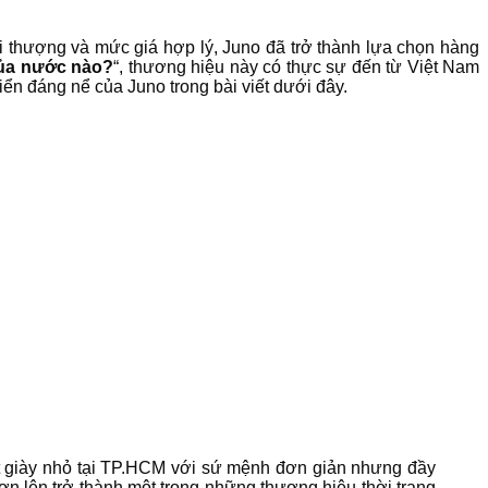
ời thượng và mức giá hợp lý, Juno đã trở thành lựa chọn hàng
ủa nước nào?
“, thương hiệu này có thực sự đến từ Việt Nam
iển đáng nể của Juno trong bài viết dưới đây.
t giày nhỏ tại TP.HCM với sứ mệnh đơn giản nhưng đầy
ơn lên trở thành một trong những thương hiệu thời trang