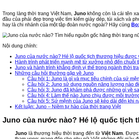
Trong làng thời trang Việt Nam,
Juno
không còn là cái tên xa
đầu của phái đẹp trong việc tìm kiếm giày dép, túi xách và ph
hay là chi nhánh của một tập đoàn nước ngoài? Hãy cùng
Bo
Nội dung chính:
Juno của nước nào? Hé lộ quốc tịch thương hiệu được 
Hành trình phát triển mạnh mẽ từ xưởng nhỏ đến chuỗi t
Juno và hành trình khẳng định vị thế trong ngành thời tr
Những câu hỏi thường gặp về Juno
Câu hỏi 1: Juno là gì và mục tiêu chính của sứ mện
Câu hỏi 2: Juno sử dụng nguồn năng lượng nào đ
Câu hỏi 3: Juno đã khám phá được những gì về s
Câu hỏi 4: Làm thế nào Juno chịu được môi trườ
Câu hỏi 5: Sứ mệnh của Juno sẽ kéo dài đến khi 
Kết luận: Juno – Niềm tự hào của thời trang Việt
Juno của nước nào? Hé lộ quốc tịch 
Juno
là thương hiệu thời trang đến từ
Việt Nam
. Được
tham vọng: mang đến cho phụ nữ Việt những đôi giày đẹp