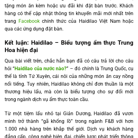
tặng món ăn kèm hoặc ưu đãi khi đặt bàn trước. Khách
hàng có thể cập nhật thông tin khuyến mãi mới nhất trên
trang
Facebook
chính thức của Haidilao Việt Nam hoặc
qua các ứng dụng đặt bàn.
Kết luận: Haidilao – Biểu tượng ẩm thực Trung
Hoa hiện đại
Qua bài viết trên, chắc hẳn bạn đã có câu trả lời cho câu
hỏi “
Haidilao của nước nào?
” – đó chính là Trung Quốc, cụ
thể là tỉnh Tứ Xuyên, cái nôi của những món ăn cay nồng
nổi tiếng. Tuy nhiên, Haidilao không chỉ đơn thuần là một
thương hiệu lẩu, mà còn là biểu tượng cho sự đổi mới
trong ngành dịch vụ ẩm thực toàn cầu.
Từ một tiệm lẩu nhỏ tại Giản Dương, Haidilao đã vươn
mình trở thành “gã khổng lồ” trong ngành F&B với hơn
1.000 nhà hàng trên khắp thế giới. Dịch vụ khách hàng
đẳng cấp, công nghệ hiện đại, chiến lược phát triển thông