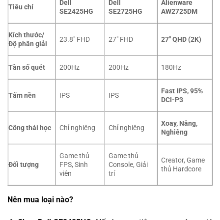
Dell
Dell
Alienware
Tiêu chí
SE2425HG
SE2725HG
AW2725DM
Kích thước/
23.8″ FHD
27″ FHD
27″ QHD (2K)
Độ phân giải
Tần số quét
200Hz
200Hz
180Hz
Fast IPS, 95%
Tấm nền
IPS
IPS
DCI-P3
Xoay, Nâng,
Công thái học
Chỉ nghiêng
Chỉ nghiêng
Nghiêng
Game thủ
Game thủ
Creator, Game
Đối tượng
FPS, Sinh
Console, Giải
thủ Hardcore
viên
trí
Nên mua loại nào?