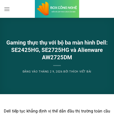
Bỏ
qua
nội
dung
Gaming thực thụ với bộ ba màn hình Dell:
SE2425HG, SE2725HG và Alienware
AW2725DM
ĐĂNG VÀO
THÁNG 2 9, 2026
BỞI
THÍCH VIẾT BÀI
Dell tiếp tục khẳng định vị thế dẫn đầu thị trường toàn cầu