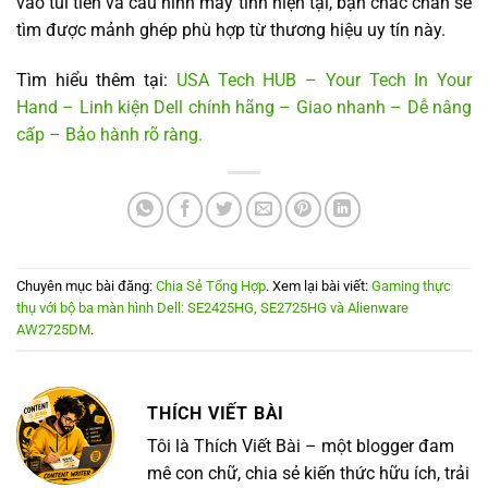
vào túi tiền và cấu hình máy tính hiện tại, bạn chắc chắn sẽ
tìm được mảnh ghép phù hợp từ thương hiệu uy tín này.
Tìm hiểu thêm tại:
USA Tech HUB – Your Tech In Your
Hand – Linh kiện Dell chính hãng – Giao nhanh – Dễ nâng
cấp – Bảo hành rõ ràng.
Chuyên mục bài đăng:
Chia Sẻ Tổng Hợp
. Xem lại bài viết:
Gaming thực
thụ với bộ ba màn hình Dell: SE2425HG, SE2725HG và Alienware
AW2725DM
.
THÍCH VIẾT BÀI
Tôi là Thích Viết Bài – một blogger đam
mê con chữ, chia sẻ kiến thức hữu ích, trải