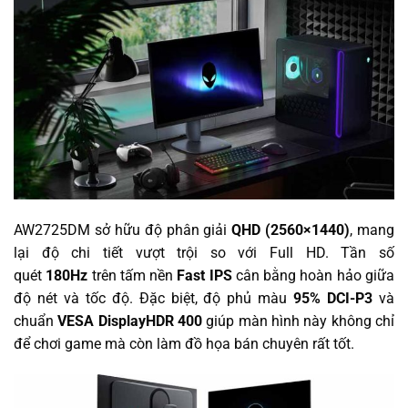
AW2725DM sở hữu độ phân giải
QHD (2560×1440)
, mang
lại độ chi tiết vượt trội so với Full HD. Tần số
quét
180Hz
trên tấm nền
Fast IPS
cân bằng hoàn hảo giữa
độ nét và tốc độ. Đặc biệt, độ phủ màu
95% DCI-P3
và
chuẩn
VESA DisplayHDR 400
giúp màn hình này không chỉ
để chơi game mà còn làm đồ họa bán chuyên rất tốt.