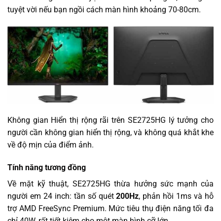
tuyệt vời nếu bạn ngồi cách màn hình khoảng 70-80cm.
Không gian Hiển thị rộng rãi trên SE2725HG lý tưởng cho
người cần không gian hiển thị rộng, và không quá khắt khe
về độ mịn của điểm ảnh.
Tính năng tương đồng
Về mặt kỹ thuật, SE2725HG thừa hưởng sức mạnh của
người em 24 inch: tần số quét
200Hz
, phản hồi 1ms và hỗ
trợ AMD FreeSync Premium. Mức tiêu thụ điện năng tối đa
chỉ 40W, rất tiết kiệm cho một màn hình cỡ lớn.