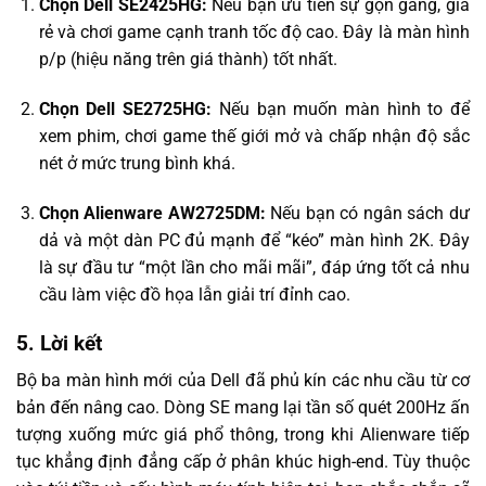
Chọn Dell SE2425HG:
Nếu bạn ưu tiên sự gọn gàng, giá
rẻ và chơi game cạnh tranh tốc độ cao. Đây là màn hình
p/p (hiệu năng trên giá thành) tốt nhất.
Chọn Dell SE2725HG:
Nếu bạn muốn màn hình to để
xem phim, chơi game thế giới mở và chấp nhận độ sắc
nét ở mức trung bình khá.
Chọn Alienware AW2725DM:
Nếu bạn có ngân sách dư
dả và một dàn PC đủ mạnh để “kéo” màn hình 2K. Đây
là sự đầu tư “một lần cho mãi mãi”, đáp ứng tốt cả nhu
cầu làm việc đồ họa lẫn giải trí đỉnh cao.
5. Lời kết
Bộ ba màn hình mới của Dell đã phủ kín các nhu cầu từ cơ
bản đến nâng cao. Dòng SE mang lại tần số quét 200Hz ấn
tượng xuống mức giá phổ thông, trong khi Alienware tiếp
tục khẳng định đẳng cấp ở phân khúc high-end. Tùy thuộc