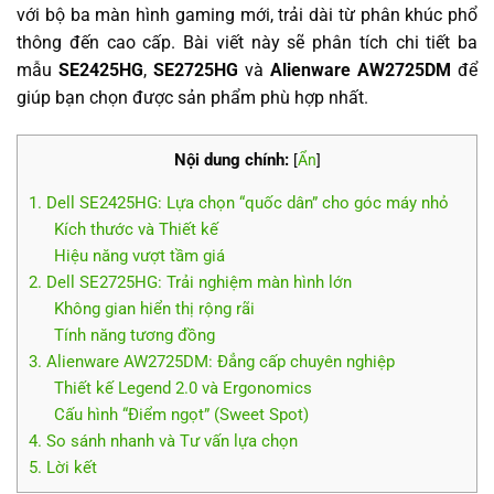
với bộ ba màn hình gaming mới, trải dài từ phân khúc phổ
thông đến cao cấp. Bài viết này sẽ phân tích chi tiết ba
mẫu
SE2425HG
,
SE2725HG
và
Alienware AW2725DM
để
giúp bạn chọn được sản phẩm phù hợp nhất.
Nội dung chính:
[
Ẩn
]
1. Dell SE2425HG: Lựa chọn “quốc dân” cho góc máy nhỏ
Kích thước và Thiết kế
Hiệu năng vượt tầm giá
2. Dell SE2725HG: Trải nghiệm màn hình lớn
Không gian hiển thị rộng rãi
Tính năng tương đồng
3. Alienware AW2725DM: Đẳng cấp chuyên nghiệp
Thiết kế Legend 2.0 và Ergonomics
Cấu hình “Điểm ngọt” (Sweet Spot)
4. So sánh nhanh và Tư vấn lựa chọn
5. Lời kết