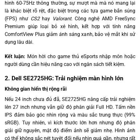
hình 60-75Hz thông thường, sự mượt mà mà nó mang lại
là khác biệt rõ rệt, đặc biệt trong các tựa game bắn súng
(FPS) như
CS2
hay
Valorant
. Công nghệ AMD FreeSync
Premium giúp loại bỏ xé hình, kết hợp với tính năng
ComfortView Plus giảm ánh sáng xanh, bảo vệ mắt khi sử
dụng lâu dài.
Kết luận:
Món hời cho game thủ eSports nhập môn hoặc
người dùng cần hiệu năng cao với ngân sách tiết kiệm.
2. Dell SE2725HG: Trải nghiệm màn hình lớn
Không gian hiển thị rộng rãi
Nếu 24 inch chưa đủ đã, SE2725HG nâng cấp trải nghiệm
lên 27 inch nhưng vẫn giữ độ phân giải Full HD. Tấm nền
IPS đảm bảo góc nhìn rộng và màu sắc trung thực (99%
sRGB). Tuy nhiên, vì kích thước lớn hơn nhưng độ phân
giải giữ nguyên, mật độ điểm ảnh sẽ giảm nhẹ. Hình ảnh
có thể không sắc nét tuyệt đối nếu nhìn quá gần, nhưng rất