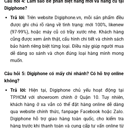
Câu hỏi 4: Làm sao để phân biệt hàng mới và hàng cũ tại
Digiphone?
Trả lời:
Trên website Digiphone.vn, mỗi sản phẩm đều
được ghi chú rõ ràng về tình trạng: mới 100%, likenew
(97-99%), hoặc máy cũ có trầy xước nhẹ. Khách hàng
cũng được xem ảnh thật, cấu hình chi tiết và chính sách
bảo hành riêng biệt từng loại. Điều này giúp người mua
dễ dàng so sánh và chọn đúng loại hàng mình mong
muốn.
Câu hỏi 5: Digiphone có mấy chi nhánh? Có hỗ trợ online
không?
Trả lời:
Hiện tại, Digiphone chủ yếu hoạt động tại
TP.HCM với showroom chính ở Quận 10. Tuy nhiên,
khách hàng ở xa vẫn có thể đặt hàng online dễ dàng
qua website chính thức, fanpage Facebook hoặc Zalo.
Digiphone hỗ trợ giao hàng toàn quốc, cho kiểm tra
hàng trước khi thanh toán và cung cấp tư vấn online từ