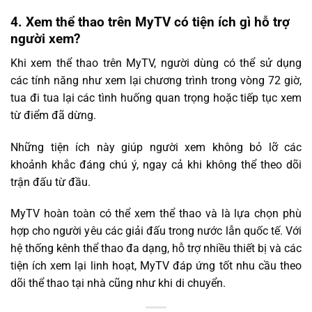
4. Xem thể thao trên MyTV có tiện ích gì hỗ trợ
người xem?
Khi xem thể thao trên MyTV, người dùng có thể sử dụng
các tính năng như xem lại chương trình trong vòng 72 giờ,
tua đi tua lại các tình huống quan trọng hoặc tiếp tục xem
từ điểm đã dừng.
Những tiện ích này giúp người xem không bỏ lỡ các
khoảnh khắc đáng chú ý, ngay cả khi không thể theo dõi
trận đấu từ đầu.
MyTV hoàn toàn có thể xem thể thao và là lựa chọn phù
hợp cho người yêu các giải đấu trong nước lẫn quốc tế. Với
hệ thống kênh thể thao đa dạng, hỗ trợ nhiều thiết bị và các
tiện ích xem lại linh hoạt, MyTV đáp ứng tốt nhu cầu theo
dõi thể thao tại nhà cũng như khi di chuyển.