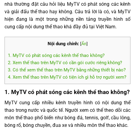
nhà thường đặt câu hỏi liệu MyTV có phát sóng các kênh
và giải đấu thể thao hay không. Câu trả lời là có, và MyTV
hiện đang là một trong những nền tảng truyền hình số
cung cấp nội dung thể thao khá đầy đủ tại Việt Nam.
Nội dung chính:
[
Ẩn
]
1. MyTV có phát sóng các kênh thể thao không?
2. Xem thể thao trên MyTV có cần gói cước riêng không?
3. Có thể xem thể thao trên MyTV bằng những thiết bị nào?
4. Xem thể thao trên MyTV có tiện ích gì hỗ trợ người xem?
1. MyTV có phát sóng các kênh thể thao không?
MyTV cung cấp nhiều kênh truyền hình có nội dung thể
thao trong nước và quốc tế. Người xem có thể theo dõi các
môn thể thao phổ biến như bóng đá, tennis, golf, cầu lông,
bóng rổ, bóng chuyền, đua xe và nhiều môn thể thao khác.