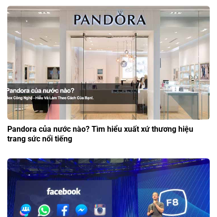
Pandora của nước nào? Tìm hiểu xuất xứ thương hiệu
trang sức nổi tiếng