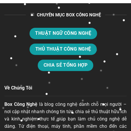
CHUYÊN MỤC BOX CÔNG NGHỆ
THUẬT NGỮ CÔNG NGHỆ
THỦ THUẬT CÔNG NGHỆ
CHIA SẺ TỔNG HỢP
Về Chúng Tôi
Box Công Nghệ
là blog công nghệ dành cho mọi người –
nơi cập nhật nhanh chóng tin tức, chia sẻ thủ thuật hữu ích
và kinh nghiệm thực tế giúp bạn làm chủ công nghệ dễ
dàng. Từ điện thoại, máy tính, phần mềm cho đến các