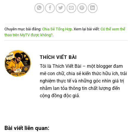
Chuyên mục bài đăng:
Chia Sẻ Tổng Hợp
. Xem lại bài viết:
Có thể xem thể
thao trên MyTV được không?
.
THÍCH VIẾT BÀI
Tôi là Thích Viết Bài – một blogger đam
mê con chữ, chia sẻ kiến thức hữu ích, trải
nghiệm thực tế và những góc nhìn giá trị
nhằm lan tỏa thông tin chất lượng đến
cộng đồng độc giả.
Bài viết liên quan: