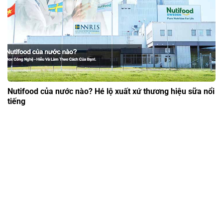
Nutifood của nước nào? Hé lộ xuất xứ thương hiệu sữa nổi
tiếng