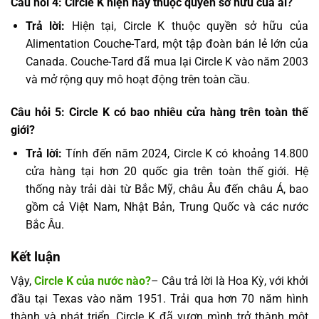
Câu hỏi 4: Circle K hiện nay thuộc quyền sở hữu của ai?
Trả lời:
Hiện tại, Circle K thuộc quyền sở hữu của
Alimentation Couche-Tard, một tập đoàn bán lẻ lớn của
Canada. Couche-Tard đã mua lại Circle K vào năm 2003
và mở rộng quy mô hoạt động trên toàn cầu.
Câu hỏi 5: Circle K có bao nhiêu cửa hàng trên toàn thế
giới?
Trả lời:
Tính đến năm 2024, Circle K có khoảng 14.800
cửa hàng tại hơn 20 quốc gia trên toàn thế giới. Hệ
thống này trải dài từ Bắc Mỹ, châu Âu đến châu Á, bao
gồm cả Việt Nam, Nhật Bản, Trung Quốc và các nước
Bắc Âu.
Kết luận
Vậy,
Circle K của nước nào?
– Câu trả lời là Hoa Kỳ, với khởi
đầu tại Texas vào năm 1951. Trải qua hơn 70 năm hình
thành và phát triển, Circle K đã vươn mình trở thành một