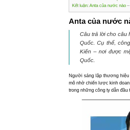
Kết luận: Anta của nước nào –
Anta của nước nà
Câu trả lời cho câu h
Quốc. Cụ thể, công
Kiến – nơi được mệ
Quốc.
Người sáng lập thương hiệu 
mô nhờ chiến lược kinh doanh
trong những công ty dẫn đầu t