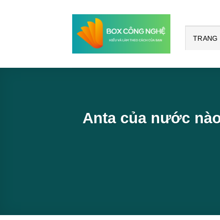
Bỏ
qua
nội
TRANG
dung
Anta của nước nào