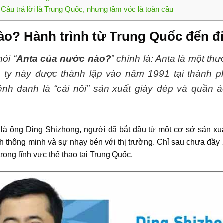
 Câu trả lời là Trung Quốc, nhưng tầm vóc là toàn cầu
o? Hành trình từ Trung Quốc đến đỉ
ỏi “
Anta của nước nào?
” chính là: Anta là một th
 ty này được thành lập vào năm 1991 tại thành ph
nh danh là “cái nôi” sản xuất giày dép và quần á
là ông Ding Shizhong, người đã bắt đầu từ một cơ sở sản xu
 thông minh và sự nhạy bén với thị trường. Chỉ sau chưa đầy 
rong lĩnh vực thể thao tại Trung Quốc.