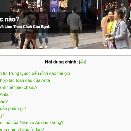
Nội dung chính:
[
Ẩn
]
 từ Trung Quốc đến đỉnh cao thế giới
hợp tác toàn cầu của Anta
ành thể thao châu Á
 Anta
nào?
 sản phẩm gì?
ng?
 đối thủ của Nike và Adidas không?
Anta chính hãng ở đâu?