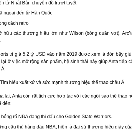
n từ Nhật Bản chuyên đồ trượt tuyết
dã ngoại đến từ Hàn Quốc
ong cách retro
 hữu các thương hiệu lớn như Wilson (bóng quần vợt), Arc’te
…
ts trị giá 5,2 tỷ USD vào năm 2019 được xem là đòn bẩy giúp
lại ở việc mở rộng sản phẩm, hệ sinh thái này giúp Anta tiếp 
 Á.
lại, Anta còn rất tích cực hợp tác với các ngôi sao thể thao 
ể đến:
bóng rổ NBA đang thi đấu cho Golden State Warriors.
hững cầu thủ hàng đầu NBA, hiện là đại sứ thương hiệu giày của