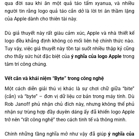
qua đời sau khi ăn một quả táo tẩm xyanua, và nhiều
người tin rằng logo quả táo cắn dở là lời tri ân thầm lặng
của Apple dành cho thiên tài này.
Dù giả thuyết này rất giàu cảm xúc, Apple và nhà thiết kế
logo đều khẳng định không có mối liên hệ chính thức nào.
Tuy vậy, việc giả thuyết này tồn tại suốt nhiều thập kỷ cũng
cho thấy sức hút đặc biệt của
ý nghĩa của logo Apple
trong
tâm trí công chúng.
Vết cắn và khái niệm “Byte” trong công nghệ
Một cách diễn giải thú vị khác là sự chơi chữ giữa “bite”
(cắn) và “byte” – đơn vị dữ liệu cơ bản trong máy tính. Dù
Rob Janoff phủ nhận chủ đích này, nhưng không thể phủ
nhận sự trùng hợp đầy duyên dáng ấy đã khiến logo Apple
trở nên “rất công nghệ” theo cách tinh tế và thông minh.
Chính những tầng nghĩa mở như vậy đã giúp
ý nghĩa của