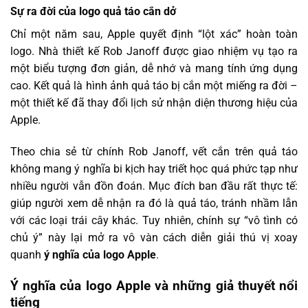
Sự ra đời của logo quả táo cắn dở
Chỉ một năm sau, Apple quyết định “lột xác” hoàn toàn
logo. Nhà thiết kế Rob Janoff được giao nhiệm vụ tạo ra
một biểu tượng đơn giản, dễ nhớ và mang tính ứng dụng
cao. Kết quả là hình ảnh quả táo bị cắn một miếng ra đời –
một thiết kế đã thay đổi lịch sử nhận diện thương hiệu của
Apple.
Theo chia sẻ từ chính Rob Janoff, vết cắn trên quả táo
không mang ý nghĩa bi kịch hay triết học quá phức tạp như
nhiều người vẫn đồn đoán. Mục đích ban đầu rất thực tế:
giúp người xem dễ nhận ra đó là quả táo, tránh nhầm lẫn
với các loại trái cây khác. Tuy nhiên, chính sự “vô tình có
chủ ý” này lại mở ra vô vàn cách diễn giải thú vị xoay
quanh
ý nghĩa của logo Apple
.
Ý nghĩa của logo Apple và những giả thuyết nổi
tiếng