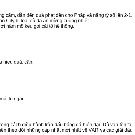
ng cấm, dẫn đến quả phạt đền cho Pháp và nâng tỷ số lên 2-1.
an City bị loại dù đã ăn mừng cuồng nhiệt.
ười hâm mộ kêu gọi cải tổ hệ thống.
a hiệu quả, cần:
mối lo ngại.
ong cách điều hành trận đấu bóng đá hiện đại. Dù vẫn tồn tại
uên theo dõi những cập nhật mới nhất về VAR và các giải đấu