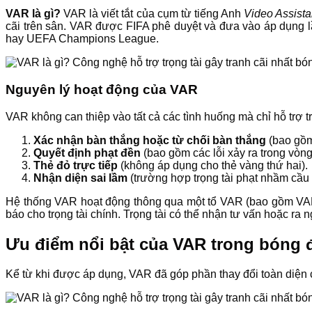
VAR là gì?
VAR là viết tắt của cụm từ tiếng Anh
Video Assista
cãi trên sân. VAR được FIFA phê duyệt và đưa vào áp dụng lầ
hay UEFA Champions League.
Nguyên lý hoạt động của VAR
VAR không can thiệp vào tất cả các tình huống mà chỉ hỗ trợ tr
Xác nhận bàn thắng hoặc từ chối bàn thắng
(bao gồm 
Quyết định phạt đền
(bao gồm các lỗi xảy ra trong vòn
Thẻ đỏ trực tiếp
(không áp dụng cho thẻ vàng thứ hai).
Nhận diện sai lầm
(trường hợp trọng tài phạt nhầm cầu 
Hệ thống VAR hoạt động thông qua một tổ VAR (bao gồm VAR c
báo cho trọng tài chính. Trọng tài có thể nhận tư vấn hoặc ra
Ưu điểm nổi bật của VAR trong bóng 
Kể từ khi được áp dụng, VAR đã góp phần thay đổi toàn diện 