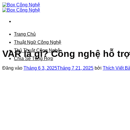
Bỏ
qua
nội
dung
Trang Chủ
Thuật Ngữ Công Nghệ
Thủ Thuật Công Nghệ
VAR là gì? Công nghệ hỗ trợ 
Chia Sẻ Tổng Hợp
Đăng vào
Tháng 6 3, 2025
Tháng 7 21, 2025
bởi
Thích Viết Bà