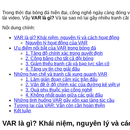
Trong thời đại bóng đá hiện đại, công nghệ ngày càng đóng va
tài video. Vậy
VAR là gì?
Và tại sao nó lại gây nhiều tranh cãi
Nội dung chính:
VAR là gì? Khái niệm, nguyên lý và cách hoạt động
Nguyên lý hoạt động của VAR
Ưu điểm nổi bật của VAR trong bóng đá
1. Tăng độ chính xác trong quyết định
2. Công bằng cho tất cả đội bóng
3. Giảm thiểu tranh cãi và bạo lực sân cỏ
4. Tăng uy tín cho giải đấu
Những hạn chế và tranh cãi xung quanh VAR
1. Làm gián đoạn cảm xúc trận đấu
2. Vấn đề ở độ chính xác của đường kẻ việt vị
3. Quá phụ thuộc vào công nghệ
4. Không nhất quán giữa các giải đấu
Những tình huống VAR gây xôn xao làng túc cầu
Tương lai của VAR: Vẫn còn cần hoàn thiện
Kết luận
VAR là gì? Khái niệm, nguyên lý và c