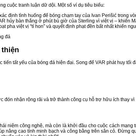
g cuộc tranh luận dữ dội. Một số ví dụ tiêu biểu:
ác định tình huống để bóng chạm tay của Ivan Perišić trong vò
R hủy bàn thắng ở phút bù giờ của Sterling vì việt vị – khiến M
ạt pha việt vị “tí hon” và quyết định phạt đền bất nhất khiến ng
 thiện
 tiến tất yếu của bóng đá hiện đại. Song để VAR phát huy tối đ
ón nhận rộng rãi và trở thành công cụ hỗ trợ hữu ích thay vì 
khái niệm công nghệ, mà còn là khởi đầu cho cuộc cách mạng tr
giúp nâng cao tính minh bạch và công bằng trên sân cỏ. Đừng q