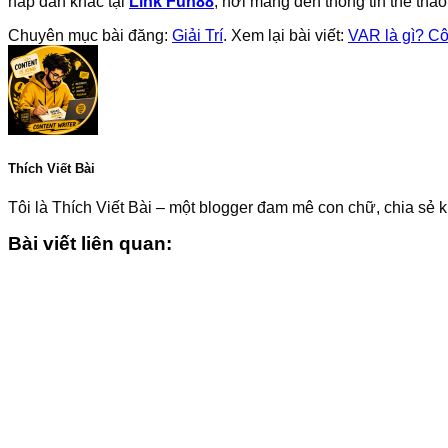
hấp dẫn khác tại
Link Fun88
, nơi mang đến thông tin thể thao
Chuyên mục bài đăng:
Giải Trí
. Xem lại bài viết:
VAR là gì? Cô
Thích Viết Bài
Tôi là Thích Viết Bài – một blogger đam mê con chữ, chia sẻ k
Bài viết liên quan: