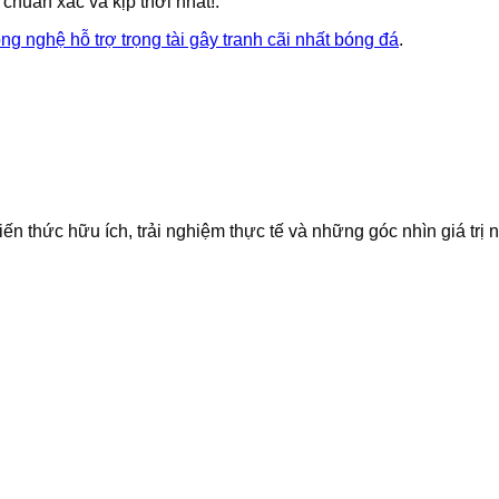
 chuẩn xác và kịp thời nhất!.
ng nghệ hỗ trợ trọng tài gây tranh cãi nhất bóng đá
.
iến thức hữu ích, trải nghiệm thực tế và những góc nhìn giá trị