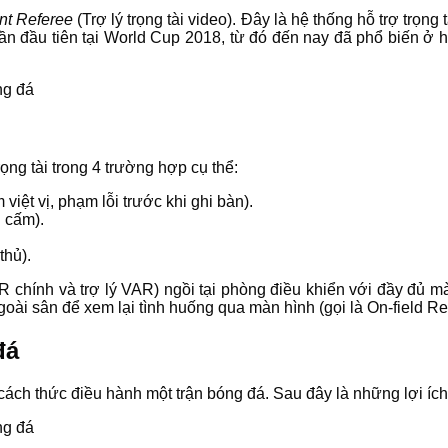
nt Referee
(Trợ lý trọng tài video). Đây là hệ thống hỗ trợ trọng
n đầu tiên tại World Cup 2018, từ đó đến nay đã phổ biến ở h
ọng tài trong 4 trường hợp cụ thể:
việt vị, phạm lỗi trước khi ghi bàn).
g cấm).
thủ).
hính và trợ lý VAR) ngồi tại phòng điều khiển với đầy đủ mà
 ngoài sân để xem lại tình huống qua màn hình (gọi là On-field 
đá
cách thức điều hành một trận bóng đá. Sau đây là những lợi íc