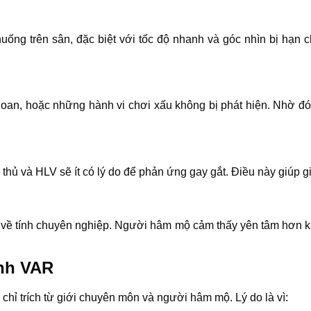
 huống trên sân, đặc biệt với tốc độ nhanh và góc nhìn bị hạn
n oan, hoặc những hành vi chơi xấu không bị phát hiện. Nhờ đó
u thủ và HLV sẽ ít có lý do để phản ứng gay gắt. Điều này giúp g
ề tính chuyên nghiệp. Người hâm mộ cảm thấy yên tâm hơn khi
anh VAR
chỉ trích từ giới chuyên môn và người hâm mộ. Lý do là vì: