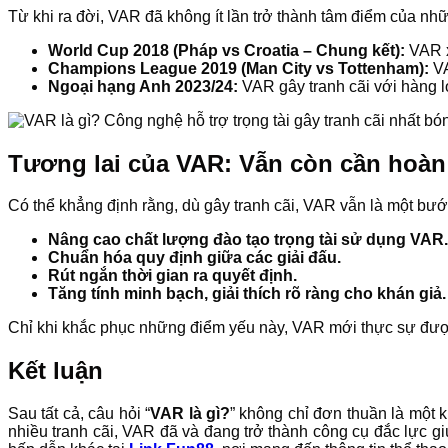
Từ khi ra đời, VAR đã không ít lần trở thành tâm điểm của nhữn
World Cup 2018 (Pháp vs Croatia – Chung kết):
VAR x
Champions League 2019 (Man City vs Tottenham):
VA
Ngoại hạng Anh 2023/24:
VAR gây tranh cãi với hàng lo
Tương lai của VAR: Vẫn còn cần hoàn
Có thể khẳng định rằng, dù gây tranh cãi, VAR vẫn là một bước
Nâng cao chất lượng đào tạo trọng tài sử dụng VAR.
Chuẩn hóa quy định giữa các giải đấu.
Rút ngắn thời gian ra quyết định.
Tăng tính minh bạch, giải thích rõ ràng cho khán giả.
Chỉ khi khắc phục những điểm yếu này, VAR mới thực sự được đ
Kết luận
Sau tất cả, câu hỏi “
VAR là gì?
” không chỉ đơn thuần là một 
nhiều tranh cãi, VAR đã và đang trở thành công cụ đắc lực 