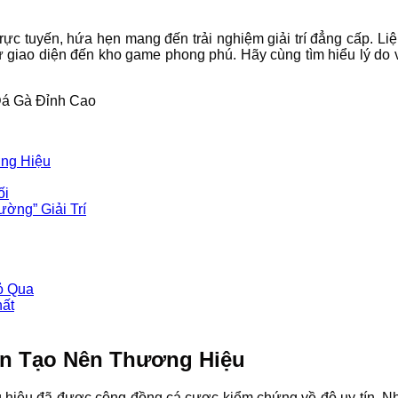
rực tuyến, hứa hẹn mang đến trải nghiệm giải trí đẳng cấp. Li
ừ giao diện đến kho game phong phú. Hãy cùng tìm hiểu lý do 
ơng Hiệu
ối
ờng” Giải Trí
ỏ Qua
ất
ín Tạo Nên Thương Hiệu
g hiệu đã được cộng đồng cá cược kiểm chứng về độ uy tín. Nh