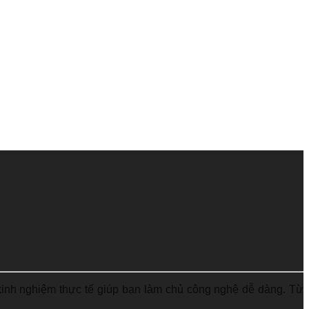
 kinh nghiệm thực tế giúp bạn làm chủ công nghệ dễ dàng. Từ