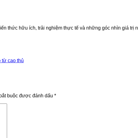
iến thức hữu ích, trải nghiệm thực tế và những góc nhìn giá trị
 từ cao thủ
bắt buộc được đánh dấu
*