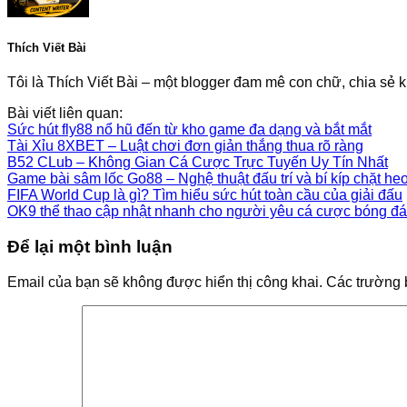
Thích Viết Bài
Tôi là Thích Viết Bài – một blogger đam mê con chữ, chia sẻ k
Bài viết liên quan:
Sức hút fly88 nổ hũ đến từ kho game đa dạng và bắt mắt
Tài Xỉu 8XBET – Luật chơi đơn giản thắng thua rõ ràng
B52 CLub – Không Gian Cá Cược Trực Tuyến Uy Tín Nhất
Game bài sâm lốc Go88 – Nghệ thuật đấu trí và bí kíp chặt heo
FIFA World Cup là gì? Tìm hiểu sức hút toàn cầu của giải đấu
OK9 thể thao cập nhật nhanh cho người yêu cá cược bóng đá
Để lại một bình luận
Email của bạn sẽ không được hiển thị công khai.
Các trường 