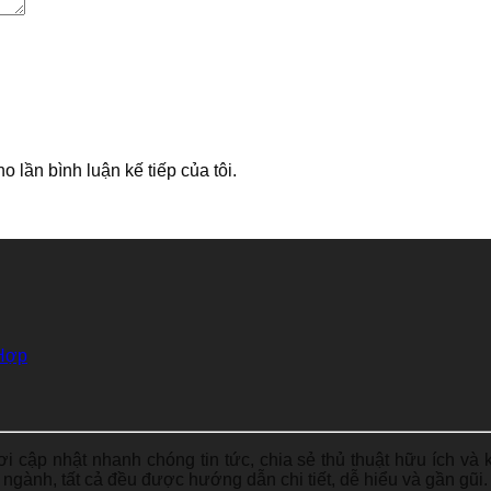
o lần bình luận kế tiếp của tôi.
Hợp
 cập nhật nhanh chóng tin tức, chia sẻ thủ thuật hữu ích và
ngành, tất cả đều được hướng dẫn chi tiết, dễ hiểu và gần gũi.