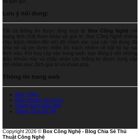
và gần gũi.
Lưu ý nội dung:
Tất cả thông tin được tổng hợp từ
Box Công Nghệ
chỉ
mang tính chất tham khảo và giải trí. Box Công Nghệ không
chịu trách nhiệm đối với độ chính xác của các nội dung đã
chia sẻ và xin được miễn trừ trách nhiệm về bất kỳ sự sai
lệch nào. Khi truy cập vào trang web, bạn đồng ý với những
điều khoản này và chấp nhận các thông tin được cung cấp
chỉ nhằm mục đích giải trí và khám phá.
Thông tin trang web
Giới Thiệu
Điều Khoản Sử Dụng
Chính Sách Bảo Mật
Thông Tin Liên Hệ
Copyright 2026 ©
Box Công Nghệ - Blog Chia Sẻ Thủ
Thuật Công Nghệ