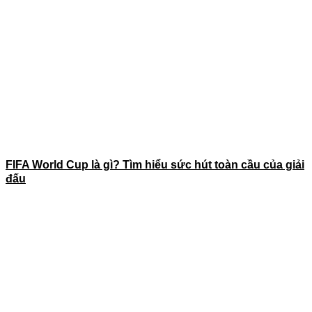
FIFA World Cup là gì? Tìm hiểu sức hút toàn cầu của giải
đấu