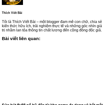
Thích Viết Bài
Tôi là Thích Viết Bài – một blogger đam mê con chữ, chia sẻ
kiến thức hữu ích, trải nghiệm thực tế và những góc nhìn giá
trị nhằm lan tỏa thông tin chất lượng đến cộng đồng độc giả.
Bài viết liên quan: