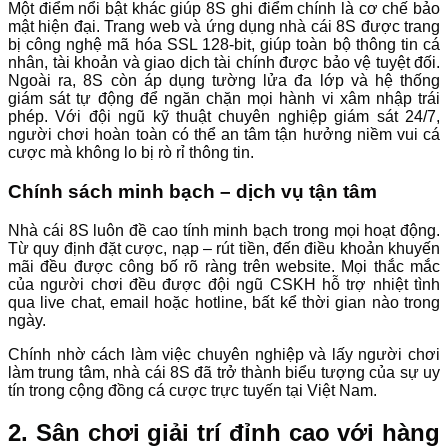
Một điểm nổi bật khác giúp 8S ghi điểm chính là cơ chế bảo
mật hiện đại. Trang web và ứng dụng nhà cái 8S được trang
bị công nghệ mã hóa SSL 128-bit, giúp toàn bộ thông tin cá
nhân, tài khoản và giao dịch tài chính được bảo vệ tuyệt đối.
Ngoài ra, 8S còn áp dụng tường lửa đa lớp và hệ thống
giám sát tự động để ngăn chặn mọi hành vi xâm nhập trái
phép. Với đội ngũ kỹ thuật chuyên nghiệp giám sát 24/7,
người chơi hoàn toàn có thể an tâm tận hưởng niềm vui cá
cược mà không lo bị rò rỉ thông tin.
Chính sách minh bạch – dịch vụ tận tâm
Nhà cái 8S luôn đề cao tính minh bạch trong mọi hoạt động.
Từ quy định đặt cược, nạp – rút tiền, đến điều khoản khuyến
mãi đều được công bố rõ ràng trên website. Mọi thắc mắc
của người chơi đều được đội ngũ CSKH hỗ trợ nhiệt tình
qua live chat, email hoặc hotline, bất kể thời gian nào trong
ngày.
Chính nhờ cách làm việc chuyên nghiệp và lấy người chơi
làm trung tâm, nhà cái 8S đã trở thành biểu tượng của sự uy
tín trong cộng đồng cá cược trực tuyến tại Việt Nam.
2. Sân chơi giải trí đỉnh cao với hàng