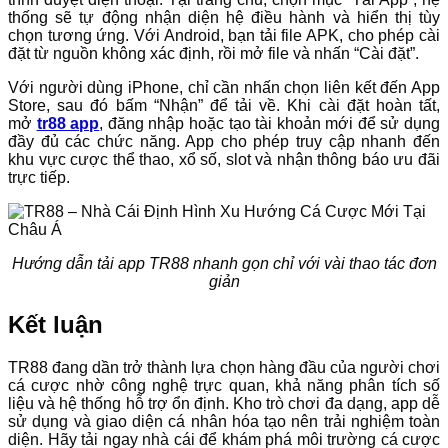
thống sẽ tự động nhận diện hệ điều hành và hiển thị tùy
chọn tương ứng. Với Android, bạn tải file APK, cho phép cài
đặt từ nguồn không xác định, rồi mở file và nhấn “Cài đặt”.
Với người dùng iPhone, chỉ cần nhấn chọn liên kết đến App
Store, sau đó bấm “Nhận” để tải về. Khi cài đặt hoàn tất,
mở
tr88 app
, đăng nhập hoặc tạo tài khoản mới để sử dụng
đầy đủ các chức năng. App cho phép truy cập nhanh đến
khu vực cược thể thao, xổ số, slot và nhận thông báo ưu đãi
trực tiếp.
Hướng dẫn tải app TR88 nhanh gọn chỉ với vài thao tác đơn
giản
Kết luận
TR88 đang dần trở thành lựa chọn hàng đầu của người chơi
cá cược nhờ công nghệ trực quan, khả năng phân tích số
liệu và hệ thống hỗ trợ ổn định. Kho trò chơi đa dạng, app dễ
sử dụng và giao diện cá nhân hóa tạo nên trải nghiệm toàn
diện. Hãy tải ngay nhà cái để khám phá môi trường cá cược