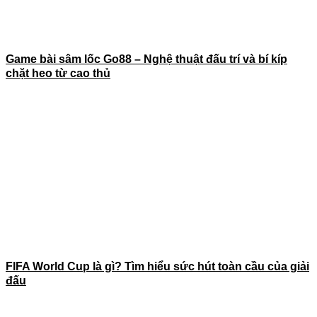
Game bài sâm lốc Go88 – Nghệ thuật đấu trí và bí kíp
chặt heo từ cao thủ
FIFA World Cup là gì? Tìm hiểu sức hút toàn cầu của giải
đấu