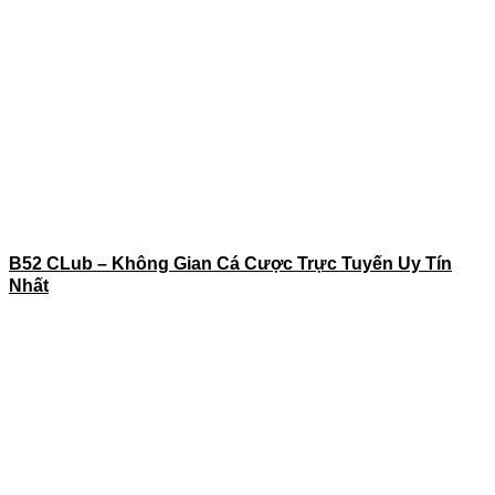
B52 CLub – Không Gian Cá Cược Trực Tuyến Uy Tín
Nhất