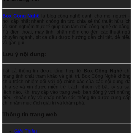
Box Công Nghệ
là blog công nghệ dành cho mọi người –
nơi cập nhật nhanh chóng tin tức, chia sẻ thủ thuật hữu ích
và kinh nghiệm thực tế giúp bạn làm chủ công nghệ dễ dàng.
Từ điện thoại, máy tính, phần mềm cho đến các thuật ngữ
chuyên ngành, tất cả đều được hướng dẫn chi tiết, dễ hiểu
và gần gũi.
Lưu ý nội dung:
Tất cả thông tin được tổng hợp từ
Box Công Nghệ
chỉ
mang tính chất tham khảo và giải trí. Box Công Nghệ không
chịu trách nhiệm đối với độ chính xác của các nội dung đã
chia sẻ và xin được miễn trừ trách nhiệm về bất kỳ sự sai
lệch nào. Khi truy cập vào trang web, bạn đồng ý với những
điều khoản này và chấp nhận các thông tin được cung cấp
chỉ nhằm mục đích giải trí và khám phá.
Thông tin trang web
Giới Thiệu