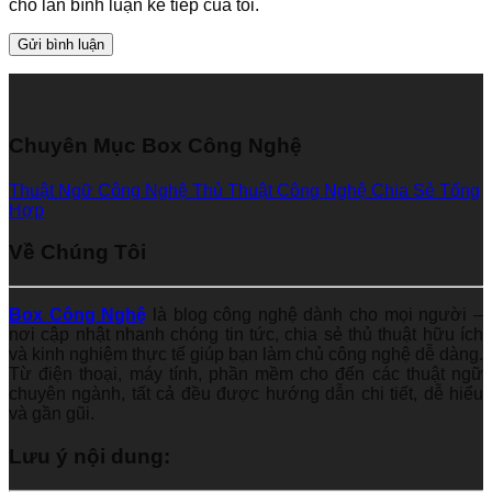
cho lần bình luận kế tiếp của tôi.
Chuyên Mục Box Công Nghệ
Thuật Ngữ Công Nghệ
Thủ Thuật Công Nghệ
Chia Sẻ Tổng
Hợp
Về Chúng Tôi
Box Công Nghệ
là blog công nghệ dành cho mọi người –
nơi cập nhật nhanh chóng tin tức, chia sẻ thủ thuật hữu ích
và kinh nghiệm thực tế giúp bạn làm chủ công nghệ dễ dàng.
Từ điện thoại, máy tính, phần mềm cho đến các thuật ngữ
chuyên ngành, tất cả đều được hướng dẫn chi tiết, dễ hiểu
và gần gũi.
Lưu ý nội dung: