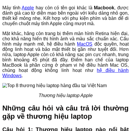
Máy tính
Apple
hay còn có tên gọi khác là
Macbook
, được
đánh giá cao từ diện mạo bên ngoài với kiểu dáng nhỏ gọn,
thiết kế mỏng nhẹ. Kết hợp với phụ kiện phím và bàn để di
chuyển chuột máy tính Apple cũng mượt mà.
Mặt khác, hãng còn trang bị thêm màn hình Retina hiện đại,
cho khả năng hiển thị hình ảnh và màu sắc chuẩn xác. Cấu
hình máy mạnh mẽ, hệ điều hành
MacOS
độc quyền, hoạt
động linh hoạt và bảo mật thiết bị gần như tuyệt đối. Hơn
nữa, laptop Apple còn có khả năng sạc pin cực nhanh, trung
bình khoảng 45 phút đã đầy. Điểm hạn chế của laptop
MacBook là phần cứng ở phạm vi hệ điều hành Mac OS,
chúng hoạt động không linh hoạt như
hệ điều hành
Windows
.
Thương hiệu laptop Apple
Những câu hỏi và câu trả lời thường
gặp về thương hiệu laptop
Câu hỏi 1: Thương hiệu laptop nào nổi bật