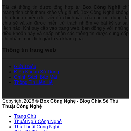
Tất cả thông tin được tổng hợp từ
Box Công Nghệ
chỉ
mang tính chất tham khảo và giải trí. Box Công Nghệ không
chịu trách nhiệm đối với độ chính xác của các nội dung đã
chia sẻ và xin được miễn trừ trách nhiệm về bất kỳ sự sai
lệch nào. Khi truy cập vào trang web, bạn đồng ý với những
điều khoản này và chấp nhận các thông tin được cung cấp
chỉ nhằm mục đích giải trí và khám phá.
Thông tin trang web
Giới Thiệu
Điều Khoản Sử Dụng
Chính Sách Bảo Mật
Thông Tin Liên Hệ
Copyright 2026 ©
Box Công Nghệ - Blog Chia Sẻ Thủ
Thuật Công Nghệ
Trang Chủ
Thuật Ngữ Công Nghệ
Thủ Thuật Công Nghệ