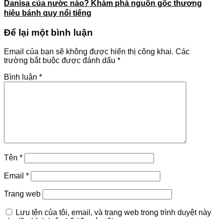
Danisa của nước nào? Khám phá nguồn gốc thương
hiệu bánh quy nổi tiếng
Để lại một bình luận
Email của bạn sẽ không được hiển thị công khai.
Các
trường bắt buộc được đánh dấu
*
Bình luận
*
Tên
*
Email
*
Trang web
Lưu tên của tôi, email, và trang web trong trình duyệt này