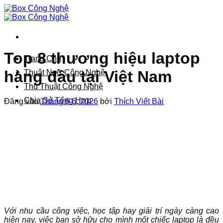
Bỏ
qua
nội
dung
Top 8 thương hiệu laptop
Trang Chủ
hàng đầu tại Việt Nam
Thuật Ngữ Công Nghệ
Thủ Thuật Công Nghệ
Chia Sẻ Tổng Hợp
Đăng vào
Tháng 6 6, 2026
bởi
Thích Viết Bài
Với nhu cầu công việc, học tập hay giải trí ngày càng cao
hiện nay, việc bạn sở hữu cho mình một chiếc laptop là đều