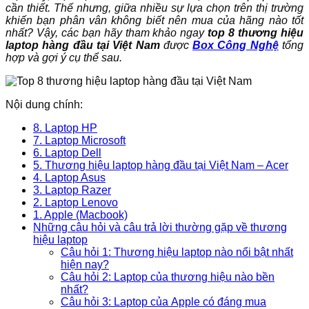
cần thiết. Thế nhưng, giữa nhiều sự lựa chọn trên thị trường
khiến bạn phân vân không biết nên mua của hãng nào tốt
nhất? Vậy, các bạn hãy tham khảo nga
y
top 8 thương hiệu
laptop hàng đầu tại Việt Nam
được
Box Công Nghệ
tổng
hợp và gợi ý cụ thể sau.
Nội dung chính:
8. Laptop HP
7. Laptop Microsoft
6. Laptop Dell
5. Thương hiệu laptop hàng đầu tại Việt Nam – Acer
4. Laptop Asus
3. Laptop Razer
2. Laptop Lenovo
1. Apple (Macbook)
Những câu hỏi và câu trả lời thường gặp về thương
hiệu laptop
Câu hỏi 1: Thương hiệu laptop nào nổi bật nhất
hiện nay?
Câu hỏi 2: Laptop của thương hiệu nào bền
nhất?
Câu hỏi 3: Laptop của Apple có đáng mua