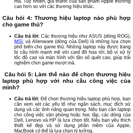
mà. Tuy nhiên, giá thành của sản phẩm Apple thường
cao hơn so với các thương hiệu khác.
Câu hỏi 4: Thương hiệu laptop nào phù hợp
cho game thủ?
Câu trả lời:
Các thương hiệu như ASUS (dòng ROG),
MSI
, và Alienware (dòng của Dell) là những lựa chọn
phổ biến cho game thủ. Những laptop này được trang
bị cấu hình mạnh mẽ với card đồ họa rời, bộ vi xử lý
tốc độ cao và màn hình với tần số quét cao, giúp trải
nghiệm chơi game mượt mà.
Câu hỏi 5: Làm thế nào để chọn thương hiệu
laptop phù hợp với nhu cầu công việc của
mình?
Câu trả lời:
Để chọn thương hiệu laptop phù hợp, bạn
cần xem xét các yếu tố như ngân sách, mục đích sử
dụng và các tính năng quan trọng. Nếu bạn cần laptop
cho công việc văn phòng hoặc học tập, các dòng của
Dell, Lenovo và HP là lựa chọn tốt. Nếu bạn yêu thích
thiết kế đẹp và sử dụng phần mềm của Apple,
MacBook có thể là lựa chọn lý tưởng.