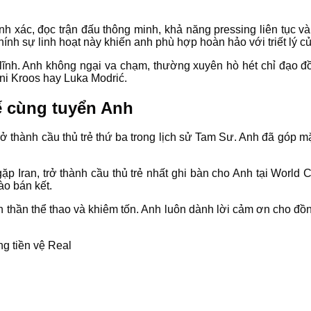
h xác, đọc trận đấu thông minh, khả năng pressing liên tục v
hính sự linh hoạt này khiến anh phù hợp hoàn hảo với triết lý củ
 lĩnh. Anh không ngại va chạm, thường xuyên hò hét chỉ đạo đ
ni Kroos hay Luka Modrić.
ế cùng tuyển Anh
trở thành cầu thủ trẻ thứ ba trong lịch sử Tam Sư. Anh đã góp mặ
p Iran, trở thành cầu thủ trẻ nhất ghi bàn cho Anh tại World 
ào bán kết.
h thần thể thao và khiêm tốn. Anh luôn dành lời cảm ơn cho đồ