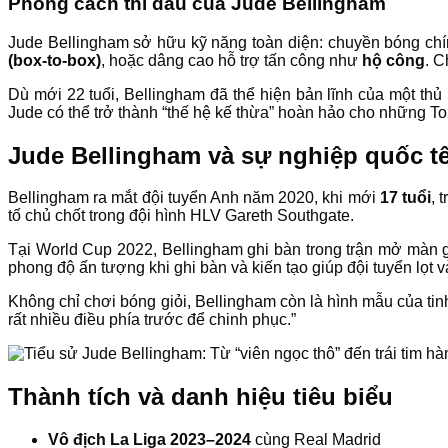
Phong cách thi đấu của Jude Bellingham
Jude Bellingham sở hữu kỹ năng toàn diện: chuyền bóng chín
(box-to-box)
, hoặc dâng cao hỗ trợ tấn công như
hộ công
. C
Dù mới 22 tuổi, Bellingham đã thể hiện bản lĩnh của một thủ
Jude có thể trở thành “thế hệ kế thừa” hoàn hảo cho những To
Jude Bellingham và sự nghiệp quốc t
Bellingham ra mắt đội tuyển Anh năm 2020, khi mới
17 tuổi
, 
tố chủ chốt trong đội hình HLV Gareth Southgate.
Tại World Cup 2022, Bellingham ghi bàn trong trận mở màn gặ
phong độ ấn tượng khi ghi bàn và kiến tạo giúp đội tuyển lọt v
Không chỉ chơi bóng giỏi, Bellingham còn là hình mẫu của tin
rất nhiều điều phía trước để chinh phục.”
Thành tích và danh hiệu tiêu biểu
Vô địch La Liga 2023–2024
cùng Real Madrid