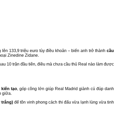
ng lên 133,9 triệu euro tùy điều khoản – biến anh trở thành
cầu
hoại Zinedine Zidane.
ỉ sau 10 trận đầu tiên, điều mà chưa cầu thủ Real nào làm được
 kiến tạo
, góp công lớn giúp Real Madrid giành cú đúp danh
n giữa.
 trắng)
để tôn vinh phong cách thi đấu vừa lạnh lùng vừa tinh