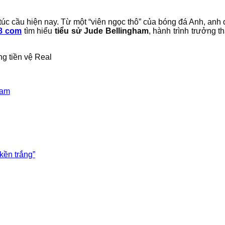
túc cầu hiện nay. Từ một “viên ngọc thô” của bóng đá Anh, anh 
8 com
tìm hiểu
tiểu sử Jude Bellingham
, hành trình trưởng 
ham
kền trắng”