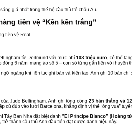
sáng giá nhất trong thế hệ cầu thủ trẻ châu Âu.
 hàng tiền vệ “Kền kền trắng”
ellingham từ Dortmund với mức phí
103 triệu euro
, có thể tă
p đồng 6 năm, mang áo số 5 – con số từng gắn liền với huyền t
i ngỡ ngàng khi liên tục ghi bàn và kiến tạo. Anh ghi 10 bàn ch
 của Jude Bellingham. Anh ghi tổng cộng
23 bàn thắng và 12
 lập cú đúp vào lưới Barcelona, khẳng định vị thế “ông vua” tuyế
chí Tây Ban Nha đặt biệt danh
“El Príncipe Blanco” (Hoàng tử
, trở thành cầu thủ Anh đầu tiên đạt được danh hiệu này.