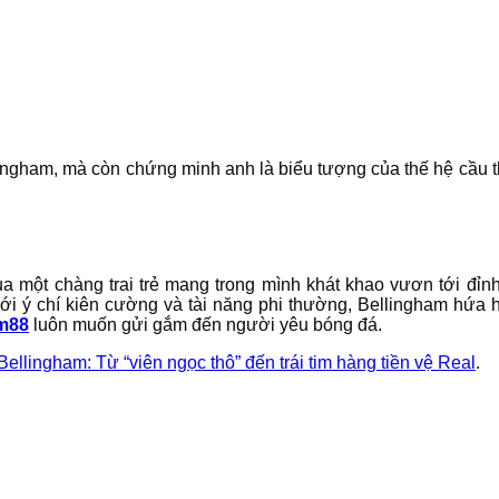
ingham, mà còn chứng minh anh là biểu tượng của thế hệ cầu t
a một chàng trai trẻ mang trong mình khát khao vươn tới đỉ
. Với ý chí kiên cường và tài năng phi thường, Bellingham hứ
mm88
luôn muốn gửi gắm đến người yêu bóng đá.
ellingham: Từ “viên ngọc thô” đến trái tim hàng tiền vệ Real
.