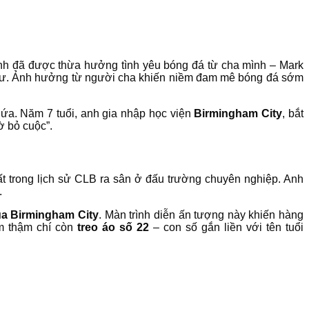
anh đã được thừa hưởng tình yêu bóng đá từ cha mình – Mark
p dư. Ảnh hưởng từ người cha khiến niềm đam mê bóng đá sớm
 lứa. Năm 7 tuổi, anh gia nhập học viện
Birmingham City
, bắt
ờ bỏ cuộc”.
nhất trong lịch sử CLB ra sân ở đấu trường chuyên nghiệp. Anh
.
ủa Birmingham City
. Màn trình diễn ấn tượng này khiến hàng
am thậm chí còn
treo áo số 22
– con số gắn liền với tên tuổi