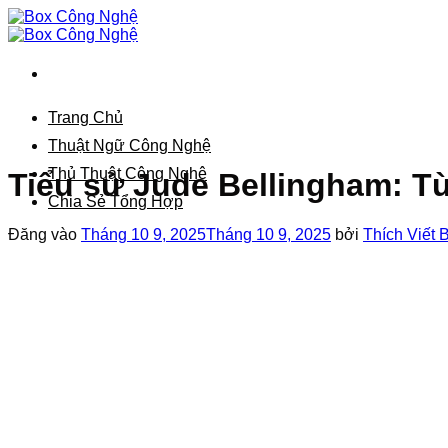
Bỏ
qua
nội
dung
Trang Chủ
Thuật Ngữ Công Nghệ
Thủ Thuật Công Nghệ
Tiểu sử Jude Bellingham: Từ 
Chia Sẻ Tổng Hợp
Đăng vào
Tháng 10 9, 2025
Tháng 10 9, 2025
bởi
Thích Viết 