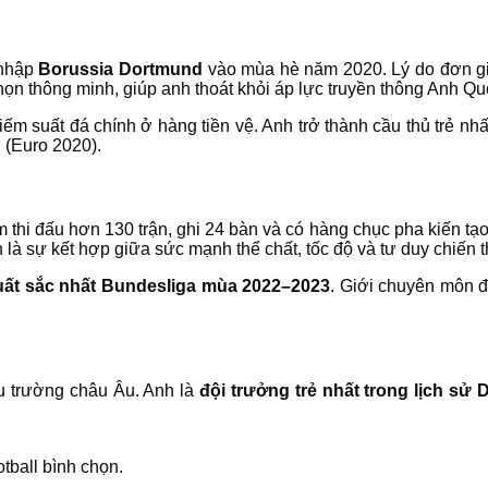
 nhập
Borussia Dortmund
vào mùa hè năm 2020. Lý do đơn giản
 chọn thông minh, giúp anh thoát khỏi áp lực truyền thông Anh Qu
 suất đá chính ở hàng tiền vệ. Anh trở thành cầu thủ trẻ nhất
n (Euro 2020).
thi đấu hơn 130 trận, ghi 24 bàn và có hàng chục pha kiến tạ
là sự kết hợp giữa sức mạnh thể chất, tốc độ và tư duy chiến t
uất sắc nhất Bundesliga mùa 2022–2023
. Giới chuyên môn đ
u trường châu Âu. Anh là
đội trưởng trẻ nhất trong lịch sử
tball bình chọn.