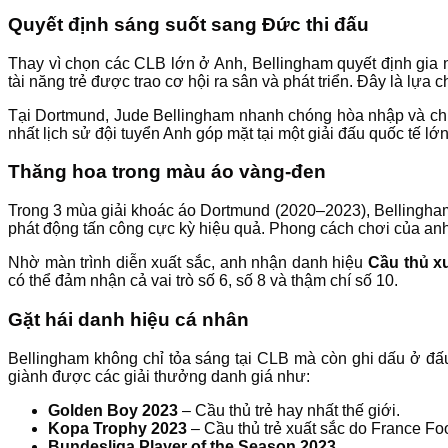
Quyết định sáng suốt sang Đức thi đấu
Thay vì chọn các CLB lớn ở Anh, Bellingham quyết định gia
tài năng trẻ được trao cơ hội ra sân và phát triển. Đây là lựa
Tại Dortmund, Jude Bellingham nhanh chóng hòa nhập và chiếm
nhất lịch sử đội tuyển Anh góp mặt tại một giải đấu quốc tế lớ
Thăng hoa trong màu áo vàng-đen
Trong 3 mùa giải khoác áo Dortmund (2020–2023), Bellingham 
phát động tấn công cực kỳ hiệu quả. Phong cách chơi của anh 
Nhờ màn trình diễn xuất sắc, anh nhận danh hiệu
Cầu thủ x
có thể đảm nhận cả vai trò số 6, số 8 và thậm chí số 10.
Gặt hái danh hiệu cá nhân
Bellingham không chỉ tỏa sáng tại CLB mà còn ghi dấu ở đấ
giành được các giải thưởng danh giá như:
Golden Boy 2023
– Cầu thủ trẻ hay nhất thế giới.
Kopa Trophy 2023
– Cầu thủ trẻ xuất sắc do France Foo
Bundesliga Player of the Season 2023.