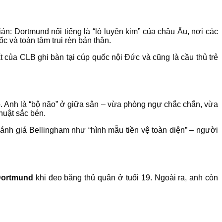
: Dortmund nổi tiếng là “lò luyện kim” của châu Âu, nơi các
ốc và toàn tâm trui rèn bản thân.
 của CLB ghi bàn tại cúp quốc nội Đức và cũng là cầu thủ trẻ
o. Anh là “bộ não” ở giữa sân – vừa phòng ngự chắc chắn, vừa
huật sắc bén.
ánh giá Bellingham như “hình mẫu tiền vệ toàn diện” – người
 Dortmund
khi đeo băng thủ quân ở tuổi 19. Ngoài ra, anh còn