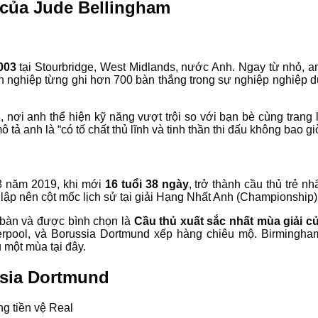
 của Jude Bellingham
003
tại Stourbridge, West Midlands, nước Anh. Ngay từ nhỏ, 
yên nghiệp từng ghi hơn 700 bàn thắng trong sự nghiệp nghiệ
s
, nơi anh thể hiện kỹ năng vượt trội so với bạn bè cùng trang
tả anh là “có tố chất thủ lĩnh và tinh thần thi đấu không bao gi
 8 năm 2019, khi mới
16 tuổi 38 ngày
, trở thành cầu thủ trẻ 
 lập nên cột mốc lịch sử tại giải Hạng Nhất Anh (Championship)
4 bàn và được bình chọn là
Cầu thủ xuất sắc nhất mùa giải c
verpool, và Borussia Dortmund xếp hàng chiêu mộ. Birmingh
 một mùa tại đây.
ssia Dortmund