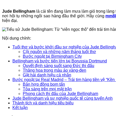
Jude Bellingham
là cái tên đang làm mưa làm gió trong làng 
nơi hội tụ những ngôi sao hàng đầu thế giới. Hãy cùng
mm8
hiện đại.
Nội dung chính:
Tuổi thơ và bước khởi đầu sự nghiệp của Jude Belling
Cội nguồn và những năm tháng tuổi thơ
Bước ngoặt tại Birmingham City
Bellingham và bước tiến lớn tại Borussia Dortmund
Quyết định sáng suốt sang Đức thi đấu
Thăng hoa trong màu áo vàng-đen
Gặt hái danh hiệu cá nhân
Bước ngoặt tại Real Madrid – Trái tim hàng tiền vệ “Kền 
Bản hợp đồng bom tấn
Tỏa sáng trên mọi mặt trận
Phong cách thi đấu của Jude Bellingham
Jude Bellingham và sự nghiệp quốc tế cùng tuyển Anh
Thành tích và danh hiệu tiêu biểu
Kết luận