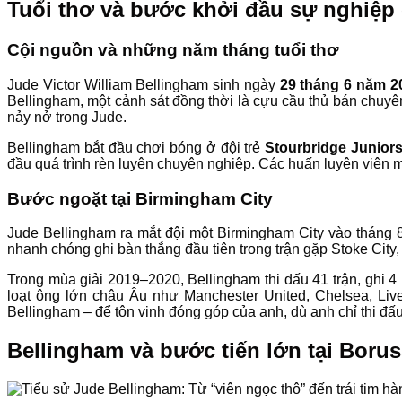
Tuổi thơ và bước khởi đầu sự nghiệp
Cội nguồn và những năm tháng tuổi thơ
Jude Victor William Bellingham sinh ngày
29 tháng 6 năm 2
Bellingham, một cảnh sát đồng thời là cựu cầu thủ bán chu
nảy nở trong Jude.
Bellingham bắt đầu chơi bóng ở đội trẻ
Stourbridge Junior
đầu quá trình rèn luyện chuyên nghiệp. Các huấn luyện viên mô 
Bước ngoặt tại Birmingham City
Jude Bellingham ra mắt đội một Birmingham City vào tháng
nhanh chóng ghi bàn thắng đầu tiên trong trận gặp Stoke City,
Trong mùa giải 2019–2020, Bellingham thi đấu 41 trận, ghi 
loạt ông lớn châu Âu như Manchester United, Chelsea, Li
Bellingham – để tôn vinh đóng góp của anh, dù anh chỉ thi đấu
Bellingham và bước tiến lớn tại Boru