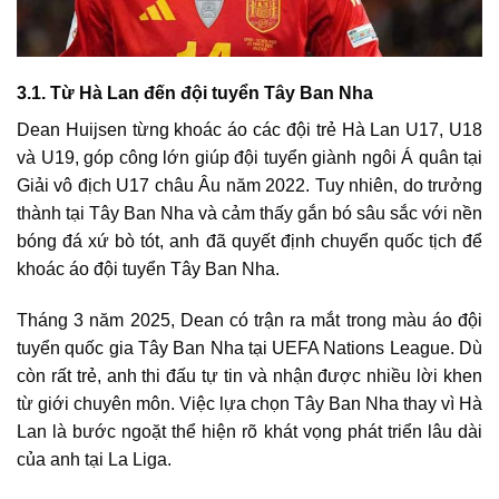
3.1. Từ Hà Lan đến đội tuyển Tây Ban Nha
Dean Huijsen từng khoác áo các đội trẻ Hà Lan U17, U18
và U19, góp công lớn giúp đội tuyển giành ngôi Á quân tại
Giải vô địch U17 châu Âu năm 2022. Tuy nhiên, do trưởng
thành tại Tây Ban Nha và cảm thấy gắn bó sâu sắc với nền
bóng đá xứ bò tót, anh đã quyết định chuyển quốc tịch để
khoác áo đội tuyển Tây Ban Nha.
Tháng 3 năm 2025, Dean có trận ra mắt trong màu áo đội
tuyển quốc gia Tây Ban Nha tại UEFA Nations League. Dù
còn rất trẻ, anh thi đấu tự tin và nhận được nhiều lời khen
từ giới chuyên môn. Việc lựa chọn Tây Ban Nha thay vì Hà
Lan là bước ngoặt thể hiện rõ khát vọng phát triển lâu dài
của anh tại La Liga.