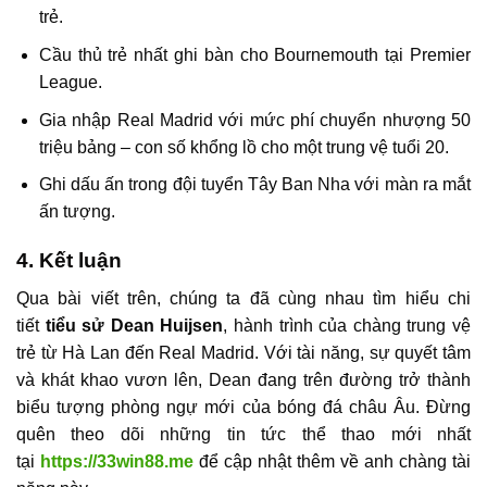
trẻ.
Cầu thủ trẻ nhất ghi bàn cho Bournemouth tại Premier
League.
Gia nhập Real Madrid với mức phí chuyển nhượng 50
triệu bảng – con số khổng lồ cho một trung vệ tuổi 20.
Ghi dấu ấn trong đội tuyển Tây Ban Nha với màn ra mắt
ấn tượng.
4. Kết luận
Qua bài viết trên, chúng ta đã cùng nhau tìm hiểu chi
tiết
tiểu sử Dean Huijsen
, hành trình của chàng trung vệ
trẻ từ Hà Lan đến Real Madrid. Với tài năng, sự quyết tâm
và khát khao vươn lên, Dean đang trên đường trở thành
biểu tượng phòng ngự mới của bóng đá châu Âu. Đừng
quên theo dõi những tin tức thể thao mới nhất
tại
https://33win88.me
để cập nhật thêm về anh chàng tài