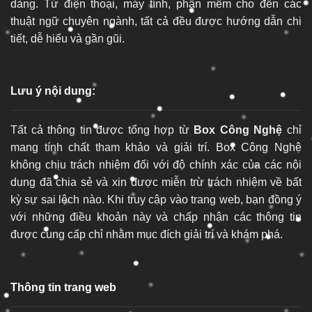
dàng. Từ điện thoại, máy tính, phần mềm cho đến các
thuật ngữ chuyên ngành, tất cả đều được hướng dẫn chi
tiết, dễ hiểu và gần gũi.
Lưu ý nội dung:
Tất cả thông tin được tổng hợp từ
Box Công Nghệ
chỉ
mang tính chất tham khảo và giải trí. Box Công Nghệ
không chịu trách nhiệm đối với độ chính xác của các nội
dung đã chia sẻ và xin được miễn trừ trách nhiệm về bất
kỳ sự sai lệch nào. Khi truy cập vào trang web, bạn đồng ý
với những điều khoản này và chấp nhận các thông tin
được cung cấp chỉ nhằm mục đích giải trí và khám phá.
Thông tin trang web