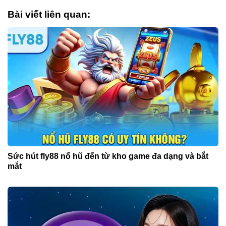
Bài viết liên quan:
Sức hút fly88 nổ hũ đến từ kho game đa dạng và bắt
mắt