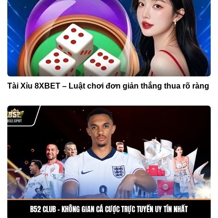
Tài Xỉu 8XBET – Luật chơi đơn giản thắng thua rõ ràng