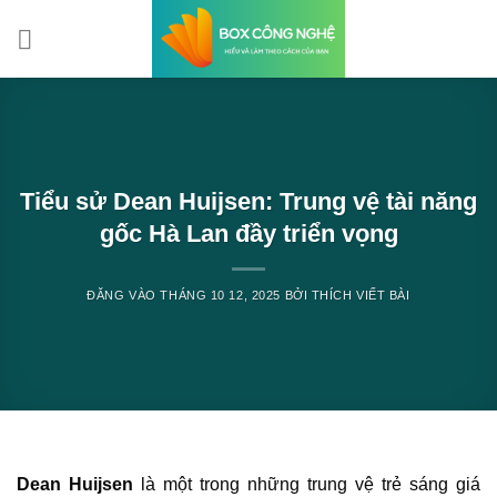
Bỏ
qua
nội
dung
Tiểu sử Dean Huijsen: Trung vệ tài năng
gốc Hà Lan đầy triển vọng
ĐĂNG VÀO
THÁNG 10 12, 2025
BỞI
THÍCH VIẾT BÀI
Dean Huijsen
là một trong những trung vệ trẻ sáng giá