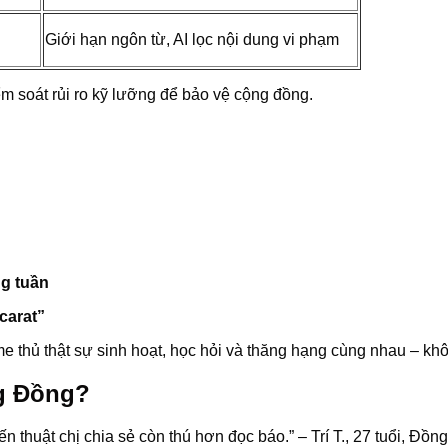
Giới hạn ngôn từ, AI lọc nội dung vi phạm
 soát rủi ro kỹ lưỡng để bảo vệ cộng đồng.
ng tuần
carat”
me thủ thật sự sinh hoạt, học hỏi và thăng hạng cùng nhau – khô
g Đồng?
ến thuật chị chia sẻ còn thú hơn đọc báo.” – Trí T., 27 tuổi, Đồn