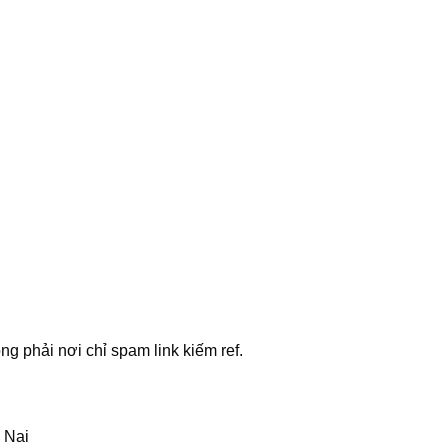
ng phải nơi chỉ spam link kiếm ref.
g Nai