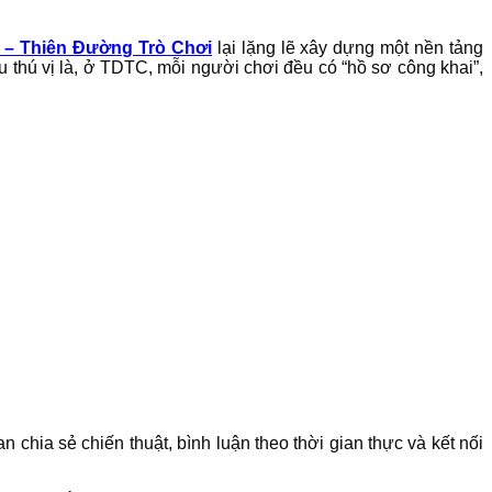
– Thiên Đường Trò Chơi
lại lặng lẽ xây dựng một nền tảng
ều thú vị là, ở TDTC, mỗi người chơi đều có “hồ sơ công khai”,
an chia sẻ chiến thuật, bình luận theo thời gian thực và kết nối