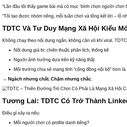
“Lần đầu tôi thấy game bài mà có mục ‘bình chọn người chơi f
“Tôi tạo được nhóm riêng, mỗi tuần chơi và tổng kết lời – lỗ nh
TDTC Và Tư Duy Mạng Xã Hội Kiểu M
Không chạy theo nội dung ngắn, không cần vũ khí viral. TDTC 
Nội dung giá trị: chiến thuật, phân tích, thống kê
Người ảnh hưởng dựa trên kỹ năng thật
Môi trường chia sẻ mang tính “cộng đồng nội bộ” hơn là gi
→
Ngách nhưng chất. Chậm nhưng chắc.
Tương Lai: TDTC Có Trở Thành Linke
Điều gì xảy ra nếu:
Mỗi người chơi có profile danh tiếng?