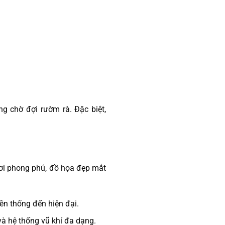
ng chờ đợi rườm rà. Đặc biệt,
hơi phong phú, đồ họa đẹp mắt
ền thống đến hiện đại.
 và hệ thống vũ khí đa dạng.