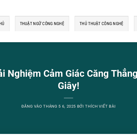
HỦ
THUẬT NGỮ CÔNG NGHỆ
THỦ THUẬT CÔNG NGHỆ
Trải Nghiệm Cảm Giác Căng Thẳn
Giây!
ĐĂNG VÀO
THÁNG 5 6, 2025
BỞI
THÍCH VIẾT BÀI