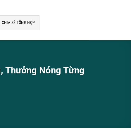
CHIA SẺ TỔNG HỢP
g, Thưởng Nóng Từng