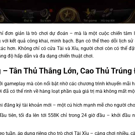
chỉ đơn giản là trò chơi dự đoán – mà là một cuộc chiến tâm 
 với kết quả công khai, minh bạch. Bạn có thể theo dõi lịch sử 
ác hơn. Không chỉ có cửa Tài và Xỉu, người chơi còn có thể đặt
ăng độ hấp dẫn và đa dạng chiến thuật chơi.
 – Tân Thủ Thắng Lớn, Cao Thủ Trúng
ởi gameplay mà còn nổi bật nhờ các chương trình khuyến mãi h
i đã có thể rinh về hàng loạt phần quà giá trị mà không mất m
 đăng ký tài khoản mới – một cú hích mạnh mẽ cho người chơi
ầu tiên, tối đa lên tới 558K chỉ trong 24 giờ đầu – khởi đầu
eo tuần, áp dụng riêng cho trò chơi Tài Xỉu – càng chơi nhiều, c