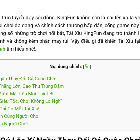
trực tuyến đầy sôi động, KingFun không còn là cái tên xa lạ v
lối chơi đa dạng và chính sách thưởng hấp dẫn, cổng game nà
ng số những trò chơi nổi bật, Tài Xỉu KingFun đang trở thàn
 tính và không kém phần may rủi. Vậy điều gì đã khiến Tài Xỉu tạ
lub
tìm hiểu nhé!.
Nội dung chính:
[
Ẩn
]
Ngầu Thay Đổi Cả Cuộc Chơi
Thắng Lớn, Cao Thủ Trúng Đậm
ượt Mà Trên Mọi Thiết Bị
Siêu Tốc, Chơi Không Lo Nghĩ
hỉ Có Mỗi Tài Xỉu!
nh Cùng Người Chơi
iệu Người Chơi