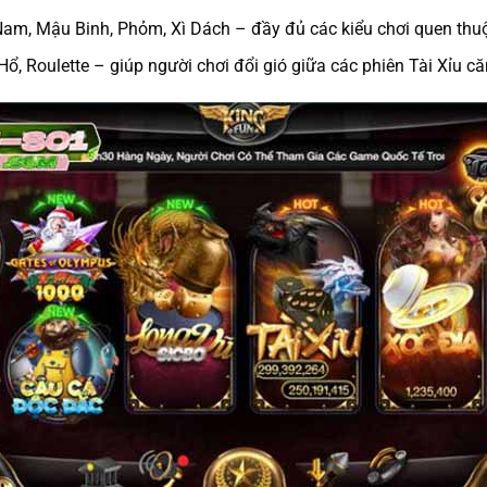
am, Mậu Binh, Phỏm, Xì Dách – đầy đủ các kiểu chơi quen thuộc
ổ, Roulette – giúp người chơi đổi gió giữa các phiên Tài Xỉu c