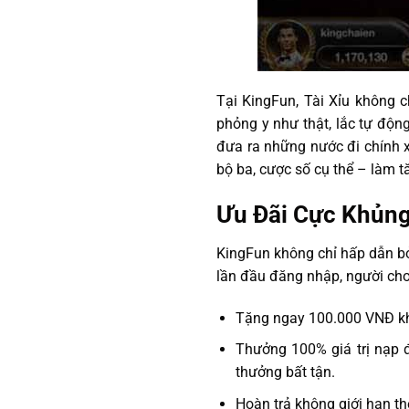
Tại KingFun, Tài Xỉu không 
phỏng y như thật, lắc tự động
đưa ra những nước đi chính x
bộ ba, cược số cụ thể – làm t
Ưu Đãi Cực Khủng
KingFun không chỉ hấp dẫn b
lần đầu đăng nhập, người chơ
Tặng ngay 100.000 VNĐ khi
Thưởng 100% giá trị nạp đ
thưởng bất tận.
Hoàn trả không giới hạn th