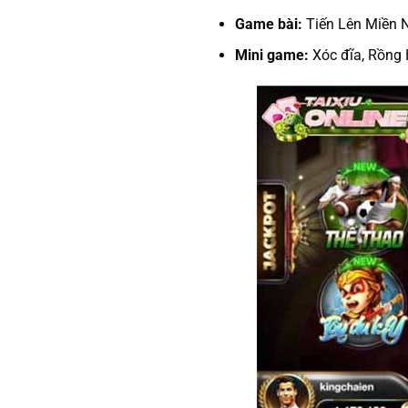
Game bài:
Tiến Lên Miền N
Mini game:
Xóc đĩa, Rồng H