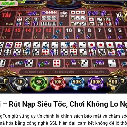
 – Rút Nạp Siêu Tốc, Chơi Không Lo N
ngFun giữ vững uy tín chính là chính sách bảo mật và chăm só
mã hóa bằng công nghệ SSL hiện đại, cam kết không để lộ thôn