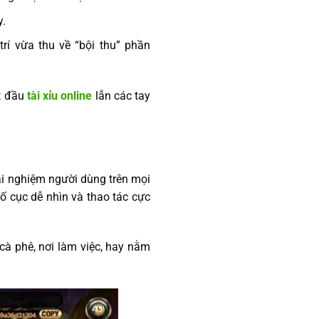
y.
rí vừa thu về “bội thu” phần
ắt đầu
tài xỉu online
lẫn các tay
ải nghiệm người dùng trên mọi
bố cục dễ nhìn và thao tác cực
cà phê, nơi làm việc, hay nằm