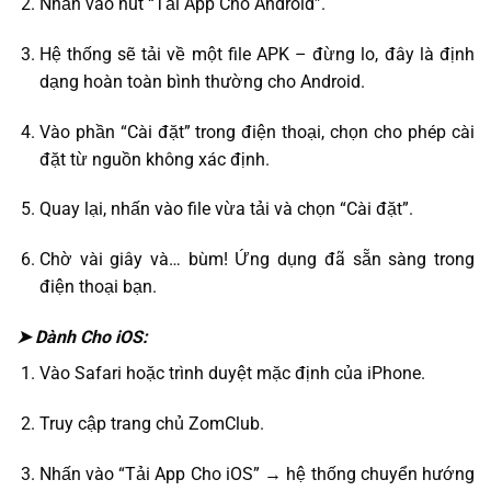
Nhấn vào nút “Tải App Cho Android”.
Hệ thống sẽ tải về một file APK – đừng lo, đây là định
dạng hoàn toàn bình thường cho Android.
Vào phần “Cài đặt” trong điện thoại, chọn cho phép cài
đặt từ nguồn không xác định.
Quay lại, nhấn vào file vừa tải và chọn “Cài đặt”.
Chờ vài giây và… bùm! Ứng dụng đã sẵn sàng trong
điện thoại bạn.
➤ Dành Cho iOS:
Vào Safari hoặc trình duyệt mặc định của iPhone.
Truy cập trang chủ ZomClub.
Nhấn vào “Tải App Cho iOS” → hệ thống chuyển hướng