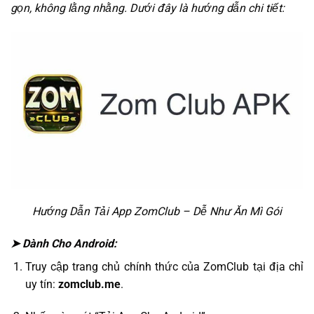
gọn, không lằng nhằng. Dưới đây là hướng dẫn chi tiết:
Hướng Dẫn Tải App ZomClub – Dễ Như Ăn Mì Gói
➤ Dành Cho Android:
Truy cập trang chủ chính thức của ZomClub tại địa chỉ
uy tín:
zomclub.me
.