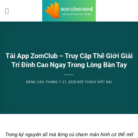
Bỏ
qua
nội
dung
Tải App ZomClub – Truy Cập Thế Giới Giải
Trí Đỉnh Cao Ngay Trong Lòng Bàn Tay
ĐĂNG VÀO
THÁNG 7 21, 2025
BỞI
THÍCH VIẾT BÀI
Trong kỷ nguyên số mà từng cú chạm màn hình có thể mở