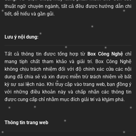
thuật ngữ chuyên ngành, tất cả đều được hướng dẫn chi
tiết, dễ hiểu và gần gũi.
Lưu ý nội dung:
Tất cả thông tin được tổng hợp từ
Box Công Nghệ
chỉ
mang tính chất tham khảo và giải trí. Box Công Nghệ
không chịu trách nhiệm đối với độ chính xác của các nội
dung đã chia sẻ và xin được miễn trừ trách nhiệm về bất
kỳ sự sai lệch nào. Khi truy cập vào trang web, bạn đồng ý
với những điều khoản này và chấp nhận các thông tin
được cung cấp chỉ nhằm mục đích giải trí và khám phá.
Thông tin trang web