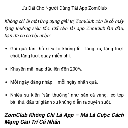
Ưu Đãi Cho Người Dùng Tải App ZomClub
Không chỉ là một ứng dụng giải trí, ZomClub còn là cỗ máy
tặng thưởng siêu tốc. Chỉ cần
tải app ZomClub lần đầu
,
bạn đã có cơ hội nhận:
Gói quà tân thủ siêu to khổng lồ: Tặng xu, tặng lượt
chơi, tặng lượt quay miễn phí.
Khuyến mãi nạp đầu lên đến 200%.
Mỗi ngày đăng nhập – mỗi ngày nhận quà.
Nhiều sự kiện “săn thưởng” như săn cá vàng, leo top
bài thủ, đấu trí giành xu khủng diễn ra xuyên suốt.
ZomClub Không Chỉ Là App – Mà Là Cuộc Cách
Mạng Giải Trí Cá Nhân