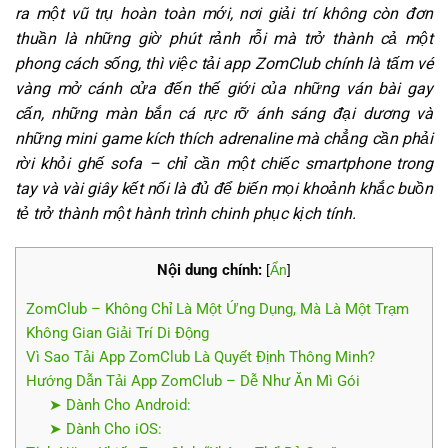
ra một vũ trụ hoàn toàn mới, nơi giải trí không còn đơn
thuần là những giờ phút rảnh rỗi mà trở thành cả một
phong cách sống, thì việc
tải app ZomClub
chính là tấm vé
vàng mở cánh cửa đến thế giới của những ván bài gay
cấn, những màn bắn cá rực rỡ ánh sáng đại dương và
những mini game kích thích adrenaline mà chẳng cần phải
rời khỏi ghế sofa – chỉ cần một chiếc smartphone trong
tay và vài giây kết nối là đủ để biến mọi khoảnh khắc buồn
tẻ trở thành một hành trình chinh phục kịch tính.
Nội dung chính:
[
Ẩn
]
ZomClub – Không Chỉ Là Một Ứng Dụng, Mà Là Một Trạm
Không Gian Giải Trí Di Động
Vì Sao Tải App ZomClub Là Quyết Định Thông Minh?
Hướng Dẫn Tải App ZomClub – Dễ Như Ăn Mì Gói
➤ Dành Cho Android:
➤ Dành Cho iOS: