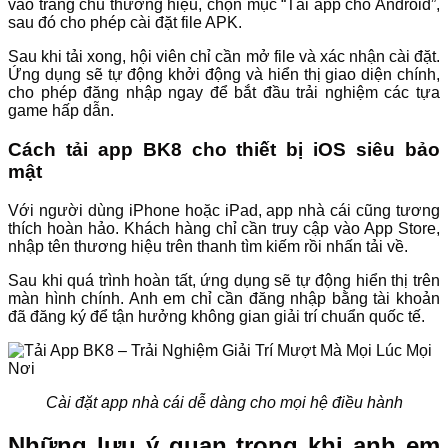
vào trang chủ thương hiệu, chọn mục “Tải app cho Android”,
sau đó cho phép cài đặt file APK.
Sau khi tải xong, hội viên chỉ cần mở file và xác nhận cài đặt.
Ứng dụng sẽ tự động khởi động và hiển thị giao diện chính,
cho phép đăng nhập ngay để bắt đầu trải nghiệm các tựa
game hấp dẫn.
Cách tải app BK8 cho thiết bị iOS siêu bảo
mật
Với người dùng iPhone hoặc iPad, app nhà cái cũng tương
thích hoàn hảo. Khách hàng chỉ cần truy cập vào App Store,
nhập tên thương hiệu trên thanh tìm kiếm rồi nhấn tải về.
Sau khi quá trình hoàn tất, ứng dụng sẽ tự động hiển thị trên
màn hình chính. Anh em chỉ cần đăng nhập bằng tài khoản
đã đăng ký để tận hưởng không gian giải trí chuẩn quốc tế.
Cài đặt app nhà cái dễ dàng cho mọi hệ điều hành
Những lưu ý quan trọng khi anh em