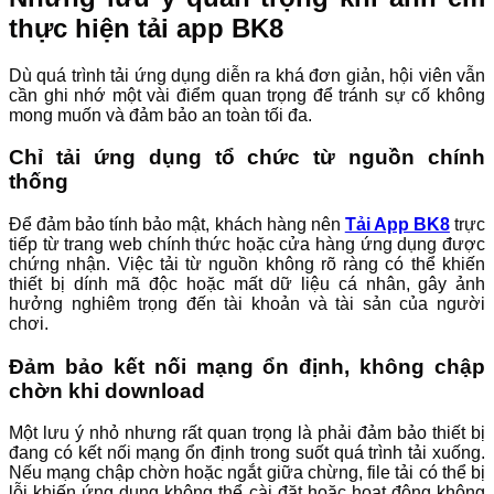
thực hiện tải app BK8
Dù quá trình tải ứng dụng diễn ra khá đơn giản, hội viên vẫn
cần ghi nhớ một vài điểm quan trọng để tránh sự cố không
mong muốn và đảm bảo an toàn tối đa.
Chỉ tải ứng dụng tổ chức từ nguồn chính
thống
Để đảm bảo tính bảo mật, khách hàng nên
Tải App BK8
trực
tiếp từ trang web chính thức hoặc cửa hàng ứng dụng được
chứng nhận. Việc tải từ nguồn không rõ ràng có thể khiến
thiết bị dính mã độc hoặc mất dữ liệu cá nhân, gây ảnh
hưởng nghiêm trọng đến tài khoản và tài sản của người
chơi.
Đảm bảo kết nối mạng ổn định, không chập
chờn khi download
Một lưu ý nhỏ nhưng rất quan trọng là phải đảm bảo thiết bị
đang có kết nối mạng ổn định trong suốt quá trình tải xuống.
Nếu mạng chập chờn hoặc ngắt giữa chừng, file tải có thể bị
lỗi khiến ứng dụng không thể cài đặt hoặc hoạt động không