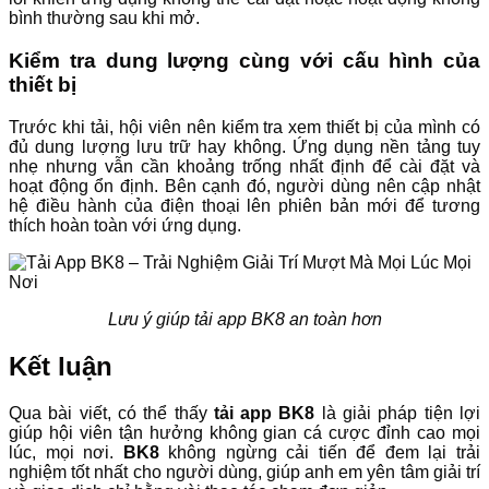
bình thường sau khi mở.
Kiểm tra dung lượng cùng với cấu hình của
thiết bị
Trước khi tải, hội viên nên kiểm tra xem thiết bị của mình có
đủ dung lượng lưu trữ hay không. Ứng dụng nền tảng tuy
nhẹ nhưng vẫn cần khoảng trống nhất định để cài đặt và
hoạt động ổn định. Bên cạnh đó, người dùng nên cập nhật
hệ điều hành của điện thoại lên phiên bản mới để tương
thích hoàn toàn với ứng dụng.
Lưu ý giúp tải app BK8 an toàn hơn
Kết luận
Qua bài viết, có thể thấy
tải app BK8
là giải pháp tiện lợi
giúp hội viên tận hưởng không gian cá cược đỉnh cao mọi
lúc, mọi nơi.
BK8
không ngừng cải tiến để đem lại trải
nghiệm tốt nhất cho người dùng, giúp anh em yên tâm giải trí